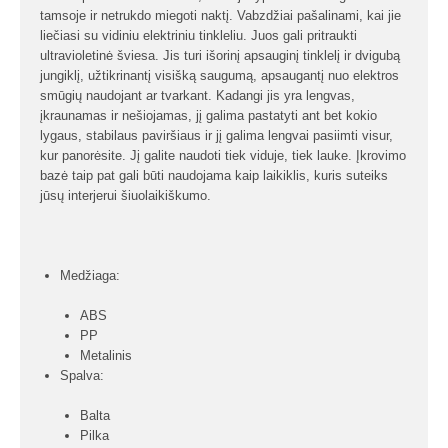
tamsoje ir netrukdo miegoti naktį. Vabzdžiai pašalinami, kai jie
liečiasi su vidiniu elektriniu tinkleliu. Juos gali pritraukti
ultravioletinė šviesa. Jis turi išorinį apsauginį tinklelį ir dvigubą
jungiklį, užtikrinantį visišką saugumą, apsaugantį nuo elektros
smūgių naudojant ar tvarkant. Kadangi jis yra lengvas,
įkraunamas ir nešiojamas, jį galima pastatyti ant bet kokio
lygaus, stabilaus paviršiaus ir jį galima lengvai pasiimti visur,
kur panorėsite. Jį galite naudoti tiek viduje, tiek lauke. Įkrovimo
bazė taip pat gali būti naudojama kaip laikiklis, kuris suteiks
jūsų interjerui šiuolaikiškumo.
Medžiaga:
ABS
PP
Metalinis
Spalva:
Balta
Pilka