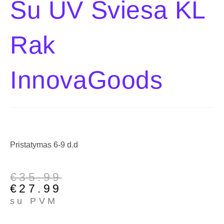
Su UV Šviesa KL
Rak
InnovaGoods
Pristatymas 6-9 d.d
€
35.99
€
27.99
su PVM