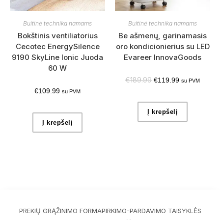
Buitinė technika namams
Buitinė technika namams
Bokštinis ventiliatorius
Be ašmenų, garinamasis
Cecotec EnergySilence
oro kondicionierius su LED
9190 SkyLine Ionic Juoda
Evareer InnovaGoods
60 W
€
189.99
€
119.99
su PVM
€
109.99
su PVM
Į krepšelį
Į krepšelį
PREKIŲ GRĄŽINIMO FORMA
PIRKIMO-PARDAVIMO TAISYKLĖS