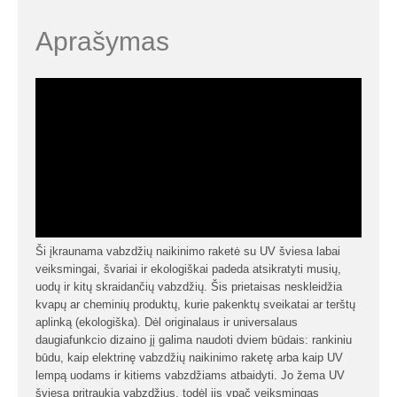
Aprašymas
Ši įkraunama vabzdžių naikinimo raketė su UV šviesa labai
veiksmingai, švariai ir ekologiškai padeda atsikratyti musių,
uodų ir kitų skraidančių vabzdžių. Šis prietaisas neskleidžia
kvapų ar cheminių produktų, kurie pakenktų sveikatai ar terštų
aplinką (ekologiška). Dėl originalaus ir universalaus
daugiafunkcio dizaino jį galima naudoti dviem būdais: rankiniu
būdu, kaip elektrinę vabzdžių naikinimo raketę arba kaip UV
lempą uodams ir kitiems vabzdžiams atbaidyti. Jo žema UV
šviesa pritraukia vabzdžius, todėl jis ypač veiksmingas