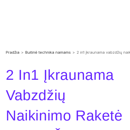
Pradžia
>
Buitinė technika namams
>
2 in1 įkraunama vabzdžių na
2 In1 Įkraunama
Vabzdžių
Naikinimo Raketė