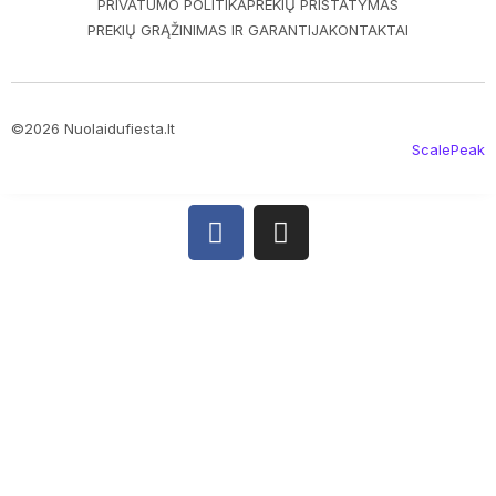
PRIVATUMO POLITIKA
PREKIŲ PRISTATYMAS
PREKIŲ GRĄŽINIMAS IR GARANTIJA
KONTAKTAI
©2026 Nuolaidufiesta.lt
ScalePeak