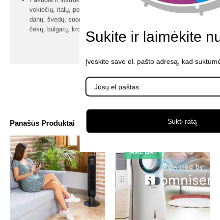
vokiečių, italų, portugalų, olandų, lenkų, vengrų, rumunų,
danų, švedų, suomių, lietuvių, norvegų, slovėnų, graikų,
čekų, bulgarų, kroatų, slovakų, estų, rusų, latvių
Sukite ir laimėkite n
Įveskite savo el. pašto adresą, kad suktumė
Sukti ratą
Panašūs Produktai
AKCIJA!