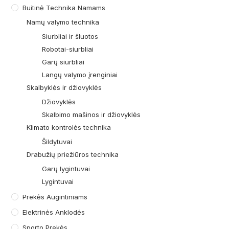
Buitinė Technika Namams
Namų valymo technika
Siurbliai ir šluotos
Robotai-siurbliai
Garų siurbliai
Langų valymo įrenginiai
Skalbyklės ir džiovyklės
Džiovyklės
Skalbimo mašinos ir džiovyklės
Klimato kontrolės technika
Šildytuvai
Drabužių priežiūros technika
Garų lygintuvai
Lygintuvai
Prekės Augintiniams
Elektrinės Anklodės
Sporto Prekės