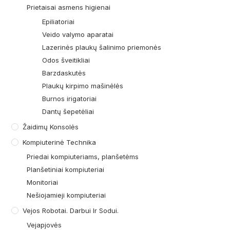
Prietaisai asmens higienai
Epiliatoriai
Veido valymo aparatai
Lazerinės plaukų šalinimo priemonės
Odos šveitikliai
Barzdaskutės
Plaukų kirpimo mašinėlės
Burnos irigatoriai
Dantų šepetėliai
Žaidimų Konsolės
Kompiuterinė Technika
Priedai kompiuteriams, planšetėms
Planšetiniai kompiuteriai
Monitoriai
Nešiojamieji kompiuteriai
Vejos Robotai. Darbui Ir Sodui.
Vejapjovės