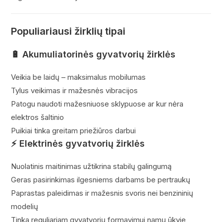
Populiariausi žirklių tipai
🔋
Akumuliatorinės gyvatvorių žirklės
Veikia be laidų – maksimalus mobilumas
Tylus veikimas ir mažesnės vibracijos
Patogu naudoti mažesniuose sklypuose ar kur nėra
elektros šaltinio
Puikiai tinka greitam priežiūros darbui
⚡
Elektrinės gyvatvorių žirklės
Nuolatinis maitinimas užtikrina stabilų galingumą
Geras pasirinkimas ilgesniems darbams be pertraukų
Paprastas paleidimas ir mažesnis svoris nei benzininių
modelių
Tinka reguliariam gyvatvorių formavimui namų ūkyje