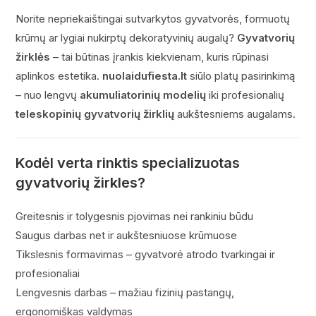
Norite nepriekaištingai sutvarkytos gyvatvorės, formuotų
krūmų ar lygiai nukirptų dekoratyvinių augalų?
Gyvatvorių
žirklės
– tai būtinas įrankis kiekvienam, kuris rūpinasi
aplinkos estetika.
nuolaidufiesta.lt
siūlo platų pasirinkimą
– nuo lengvų
akumuliatorinių modelių
iki profesionalių
teleskopinių gyvatvorių žirklių
aukštesniems augalams.
Kodėl verta rinktis specializuotas
gyvatvorių žirkles?
Greitesnis ir tolygesnis pjovimas nei rankiniu būdu
Saugus darbas net ir aukštesniuose krūmuose
Tikslesnis formavimas – gyvatvorė atrodo tvarkingai ir
profesionaliai
Lengvesnis darbas – mažiau fizinių pastangų,
ergonomiškas valdymas