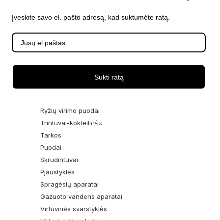
Mėsmalės
Įveskite savo el. pašto adresą, kad suktumėte ratą.
Pipirų malūnai
Krosnelės
Gruzdintuvės
Maisto dėžutės
Vaflinės
Sukti ratą
Pieno plakikliai
Žirklės
Ryžių virimo puodai
Trintuvai-kokteilinės
Tarkos
Puodai
Skrudintuvai
Pjaustyklės
Spragėsių aparatai
Gazuoto vandens aparatai
Virtuvinės svarstyklės