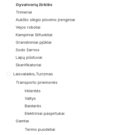
Gyvatvorių žirklės
Trimeriai
Aukšto slėgio plovimo įrenginiai
Vejos robotai
Kampiniai šlifuokliai
Grandininiai pjūklai
Sodo žarnos
Lapų pūstuvai
Skarifikatoriai
Laisvalaikis,turizmas
Transporto priemonės
Irklentės
Valtys
Baidarės
Elektriniai paspirtukai
Gamtai
Termo puodeliai