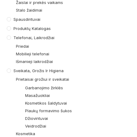
Žaislai ir prekės vaikams
Stalo žaidimai
Spausdintuvai
Produktų Katalogas
Telefonai, Laikrodžiai
Priedai
Mobilieji telefonai
Išmanieji laikrodžiai
Sveikata, Grožis Ir Higiena
Prietaisai grožiui ir sveikatai
Garbanojimo žirklės
Masažuokliai
Kosmetikos šaldytuvai
Plaukų formavimo šukos
Džiovintuvai
Veidrodžiai
Kosmetika