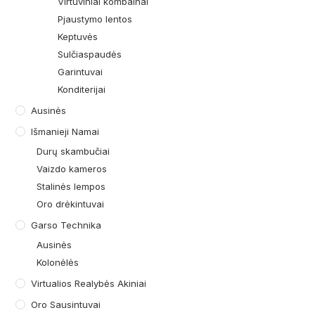
Virtuviniai kombainai
Pjaustymo lentos
Keptuvės
Sulčiaspaudės
Garintuvai
Konditerijai
Ausinės
Išmanieji Namai
Durų skambučiai
Vaizdo kameros
Stalinės lempos
Oro drėkintuvai
Garso Technika
Ausinės
Kolonėlės
Virtualios Realybės Akiniai
Oro Sausintuvai