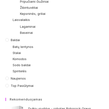
Pripučiami čiužiniai
Žibintuvėliai
Kepsninės, griliai
Laisvalaikis
Lagaminai
Baseinai
Baldai
Batų lentynos
Stalai
Komodos
Sodo baldai
Spintelės
Naujienos
Top Pasiūlymai
Rekomenduojamas
Dulkių siurblys - robotas Roborock Qrevo