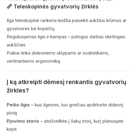
📏
Teleskopinės gyvatvorių žirklės
Ilga teleskopinė rankena leidžia pasiekti aukštus krūmus ar
gyvatvores be kopėčių
Reguliuojamas ilgis ir kampas – patogus darbas skirtingais
aukščiais
Puikiai tinka didesniems sklypams ar sodininkams,
vertinantiems ergonomiką
Į ką atkreipti dėmesį renkantis gyvatvorių
žirkles?
Peilio ilgis
– kuo ilgesnis, tuo greičiau apdirbsite didesnį
plotą
Pjovimo storis
– atsižvelkite į šakų storį, kurį planuojate
kirpti