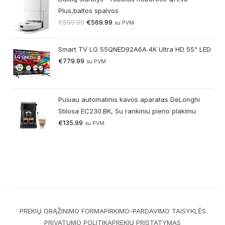
Plus,baltos spalvos
€
599.99
€
569.99
su PVM
Smart TV LG 55QNED92A6A 4K Ultra HD 55" LED
€
779.99
su PVM
Pusiau automatinis kavos aparatas DeLonghi
Stilosa EC230.BK, Su rankiniu pieno plakimu
€
135.99
su PVM
PREKIŲ GRĄŽINIMO FORMA
PIRKIMO-PARDAVIMO TAISYKLĖS
PRIVATUMO POLITIKA
PREKIŲ PRISTATYMAS