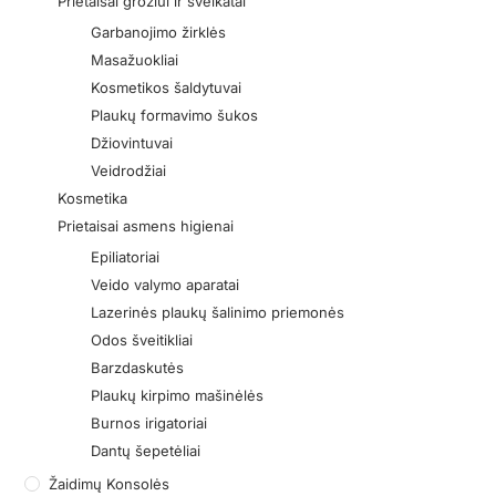
Prietaisai grožiui ir sveikatai
Garbanojimo žirklės
Masažuokliai
Kosmetikos šaldytuvai
Plaukų formavimo šukos
Džiovintuvai
Veidrodžiai
Kosmetika
Prietaisai asmens higienai
Epiliatoriai
Veido valymo aparatai
Lazerinės plaukų šalinimo priemonės
Odos šveitikliai
Barzdaskutės
Plaukų kirpimo mašinėlės
Burnos irigatoriai
Dantų šepetėliai
Žaidimų Konsolės