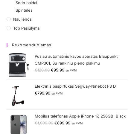
Sodo baldai
Spintelės
Naujienos
Top Pasiūlymai
Rekomenduojamas
Pusiau automatinis kavos aparatas Blaupunkt
CMP301, Su rankiniu pieno plakimu
€
129.00
€
95.99
su PVM
Elektrinis paspirtukas Segway-Ninebot F3 D
€
799.99
su PVM
Mobilus telefonas Apple iPhone 17, 256GB, Black
€
1,099.99
€
899.99
su PVM