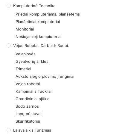
Kompiuterinė Technika
Priedai kompiuteriams, planšetėms
Planšetiniai kompiuteriai
Monitoriai
Nešiojamieji kompiuteriai
Vejos Robotai. Darbui Ir Sodui.
Vejapjovės
Gyvatvorių žirklės
Trimeriai
Aukšto slėgio plovimo įrenginiai
Vejos robotai
Kampiniai šlifuokliai
Grandininiai pjūklai
Sodo žarnos
Lapų pūstuvai
Skarifikatoriai
Laisvalaikis,turizmas