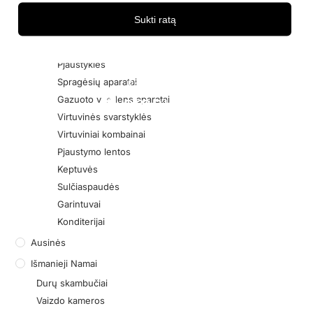
Tarkos
Sukti ratą
Puodai
Skrudintuvai
Pjaustyklės
Spragėsių aparatai
Gazuoto vandens aparatai
Virtuvinės svarstyklės
Virtuviniai kombainai
Pjaustymo lentos
Keptuvės
Sulčiaspaudės
Garintuvai
Konditerijai
Ausinės
Išmanieji Namai
Durų skambučiai
Vaizdo kameros