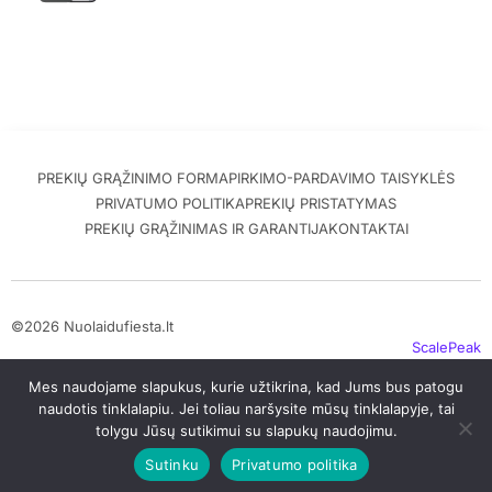
PREKIŲ GRĄŽINIMO FORMA
PIRKIMO-PARDAVIMO TAISYKLĖS
PRIVATUMO POLITIKA
PREKIŲ PRISTATYMAS
PREKIŲ GRĄŽINIMAS IR GARANTIJA
KONTAKTAI
©2026 Nuolaidufiesta.lt
ScalePeak
Mes naudojame slapukus, kurie užtikrina, kad Jums bus patogu
naudotis tinklalapiu. Jei toliau naršysite mūsų tinklalapyje, tai
tolygu Jūsų sutikimui su slapukų naudojimu.
Sutinku
Privatumo politika