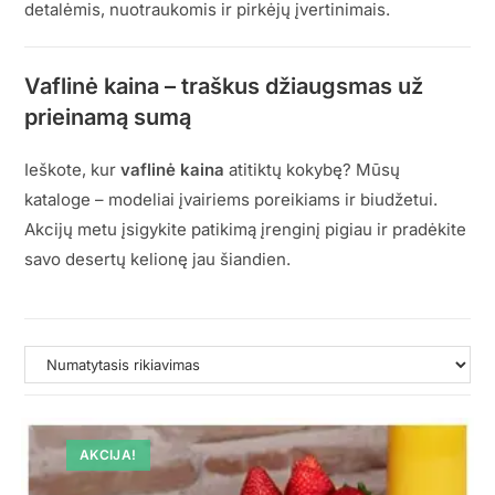
detalėmis, nuotraukomis ir pirkėjų įvertinimais.
Vaflinė kaina – traškus džiaugsmas už
prieinamą sumą
Ieškote, kur
vaflinė kaina
atitiktų kokybę? Mūsų
kataloge – modeliai įvairiems poreikiams ir biudžetui.
Akcijų metu įsigykite patikimą įrenginį pigiau ir pradėkite
savo desertų kelionę jau šiandien.
AKCIJA!