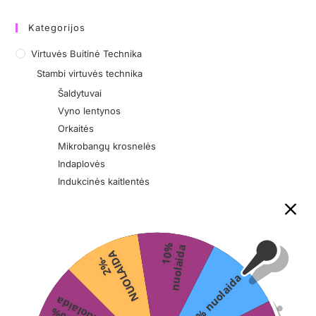
Kategorijos
Virtuvės Buitinė Technika
Stambi virtuvės technika
Šaldytuvai
Vyno lentynos
Orkaitės
Mikrobangų krosnelės
Indaplovės
Indukcinės kaitlentės
Kava
Kavamalės
Virduliai
1
0
%
n
u
o
l
a
i
d
a
A
Kavinukai
2
%
-
N
U
O
L
A
I
D
Kavos aparatai
3% nuolaida
Maisto ruošimui
a
Sriubos virimo aparatai