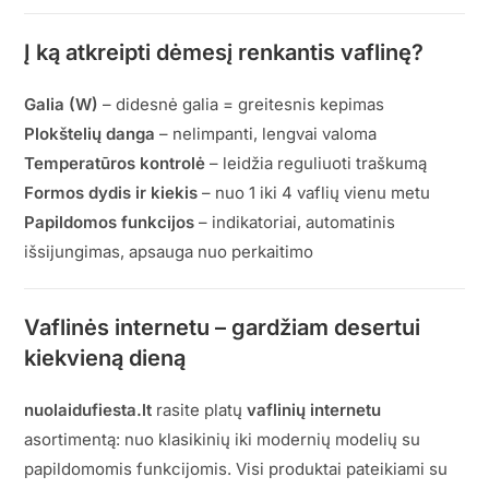
Į ką atkreipti dėmesį renkantis vaflinę?
Galia (W)
– didesnė galia = greitesnis kepimas
Plokštelių danga
– nelimpanti, lengvai valoma
Temperatūros kontrolė
– leidžia reguliuoti traškumą
Formos dydis ir kiekis
– nuo 1 iki 4 vaflių vienu metu
Papildomos funkcijos
– indikatoriai, automatinis
išsijungimas, apsauga nuo perkaitimo
Vaflinės internetu – gardžiam desertui
kiekvieną dieną
nuolaidufiesta.lt
rasite platų
vaflinių internetu
asortimentą: nuo klasikinių iki modernių modelių su
papildomomis funkcijomis. Visi produktai pateikiami su