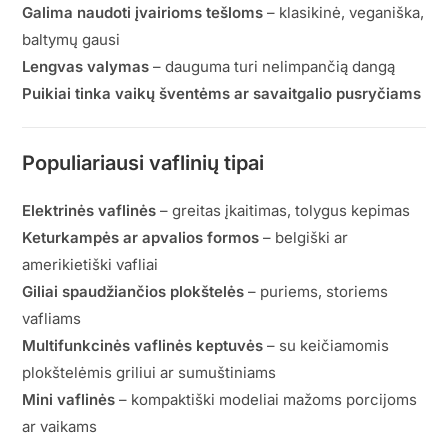
Galima naudoti įvairioms tešloms
– klasikinė, veganiška,
baltymų gausi
Lengvas valymas
– dauguma turi nelimpančią dangą
Puikiai tinka vaikų šventėms ar savaitgalio pusryčiams
Populiariausi vaflinių tipai
Elektrinės vaflinės
– greitas įkaitimas, tolygus kepimas
Keturkampės ar apvalios formos
– belgiški ar
amerikietiški vafliai
Giliai spaudžiančios plokštelės
– puriems, storiems
vafliams
Multifunkcinės vaflinės keptuvės
– su keičiamomis
plokštelėmis griliui ar sumuštiniams
Mini vaflinės
– kompaktiški modeliai mažoms porcijoms
ar vaikams