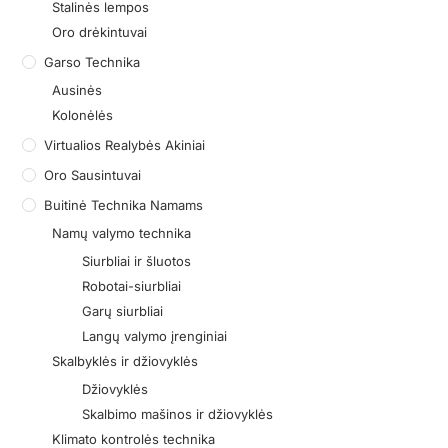
Stalinės lempos
Oro drėkintuvai
Garso Technika
Ausinės
Kolonėlės
Virtualios Realybės Akiniai
Oro Sausintuvai
Buitinė Technika Namams
Namų valymo technika
Siurbliai ir šluotos
Robotai-siurbliai
Garų siurbliai
Langų valymo įrenginiai
Skalbyklės ir džiovyklės
Džiovyklės
Skalbimo mašinos ir džiovyklės
Klimato kontrolės technika