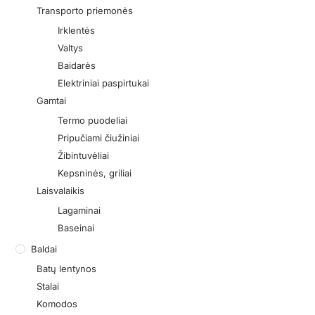
Transporto priemonės
Irklentės
Valtys
Baidarės
Elektriniai paspirtukai
Gamtai
Termo puodeliai
Pripučiami čiužiniai
Žibintuvėliai
Kepsninės, griliai
Laisvalaikis
Lagaminai
Baseinai
Baldai
Batų lentynos
Stalai
Komodos