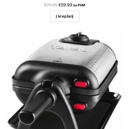
€
75.99
€
59.99
su PVM
Į krepšelį