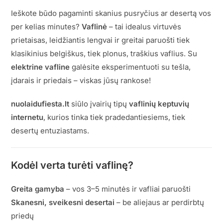
Ieškote būdo pagaminti skanius pusryčius ar desertą vos
per kelias minutes?
Vaflinė
– tai idealus virtuvės
prietaisas, leidžiantis lengvai ir greitai paruošti tiek
klasikinius belgiškus, tiek plonus, traškius vaflius. Su
elektrine vafline
galėsite eksperimentuoti su tešla,
įdarais ir priedais – viskas jūsų rankose!
nuolaidufiesta.lt
siūlo įvairių tipų
vaflinių keptuvių
internetu
, kurios tinka tiek pradedantiesiems, tiek
desertų entuziastams.
Kodėl verta turėti vaflinę?
Greita gamyba
– vos 3–5 minutės ir vafliai paruošti
Skanesni, sveikesni desertai
– be aliejaus ar perdirbtų
priedų