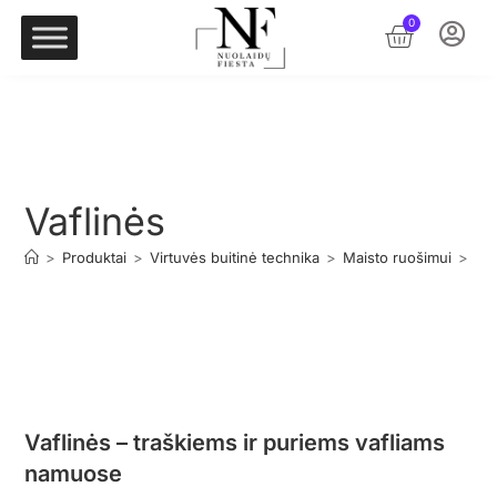
0
Vaflinės
>
Produktai
>
Virtuvės buitinė technika
>
Maisto ruošimui
>
Vaf
Vaflinės – traškiems ir puriems vafliams
namuose