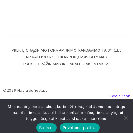
PREKIŲ GRĄŽINIMO FORMA
PIRKIMO-PARDAVIMO TAISYKLĖS
PRIVATUMO POLITIKA
PREKIŲ PRISTATYMAS
PREKIŲ GRĄŽINIMAS IR GARANTIJA
KONTAKTAI
©2026 Nuolaidufiesta.lt
ScalePeak
Mes naudojame slapukus, kurie užtikrina, kad Jums bus patogu
naudotis tinklalapiu. Jei toliau naršysite mūsų tinklalapyje, tai
tolygu Jūsų sutikimui su slapukų naudojimu.
Sutinku
Privatumo politika