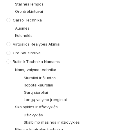
Stalinės lempos
Oro drėkintuvai
Garso Technika
Ausinės
Kolonėlės
Virtualios Realybės Akiniai
Oro Sausintuvai
Buitinė Technika Namams
Namų valymo technika
Siurbliai ir šluotos
Robotai-siurbliai
Garų siurbliai
Langų valymo įrenginiai
Skalbyklės ir džiovyklės
Džiovyklės
Skalbimo mašinos ir džiovyklės
Klimato kontrolės technika