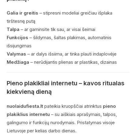
Galia ir greitis
– stipresni modeliai greičiau išplaka
tirštesnę putą
Talpa
– ar gaminsite tik sau, ar visai šeimai
Funkcijos
– šildymas, šaltas plakimas, automatinis
išsijungimas
Valymas
– ar dalys išsiima, ar tinka plauti indaplovėje
Medžiaga
– nerūdijantis plienas ar plastikas, dizainas
Pieno plakikliai internetu – kavos ritualas
kiekvieną dieną
nuolaidufiesta.lt
pateikia kruopščiai atrinktus
pieno
plakiklius internetu
– su aiškiais aprašymais, talpos,
galingumo ir funkcijų nurodymais. Pristatymas visoje
Lietuvoje per kelias darbo dienas.