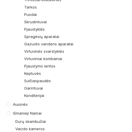
Tarkos
Puodai
Skrudintuvai
Pjaustyklės
Spragėsių aparatai
Gazuoto vandens aparatai
Virtuvinės svarstyklės
Virtuviniai kombainai
Pjaustymo lentos
Keptuvės
Sulčiaspaudės
Garintuvai
Konditerijai
Ausinės
Išmanieji Namai
Durų skambučiai
Vaizdo kameros