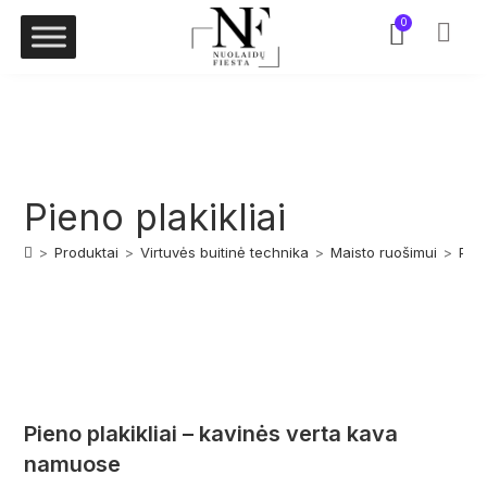
0
Pieno plakikliai
>
Produktai
>
Virtuvės buitinė technika
>
Maisto ruošimui
>
Pien
Pieno plakikliai – kavinės verta kava
namuose