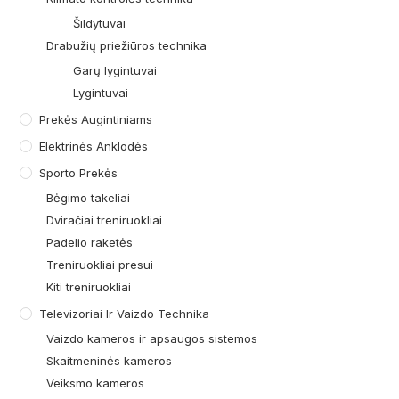
Šildytuvai
Drabužių priežiūros technika
Garų lygintuvai
Lygintuvai
Prekės Augintiniams
Elektrinės Anklodės
Sporto Prekės
Bėgimo takeliai
Dviračiai treniruokliai
Padelio raketės
Treniruokliai presui
Kiti treniruokliai
Televizoriai Ir Vaizdo Technika
Vaizdo kameros ir apsaugos sistemos
Skaitmeninės kameros
Veiksmo kameros