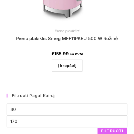
Pieno plakikliai
Pieno plakiklis Smeg MFF11PKEU 500 W Rožinė
€
155.99
su PVM
Į krepšelį
Filtruoti Pagal Kainą
FILTRUOTI