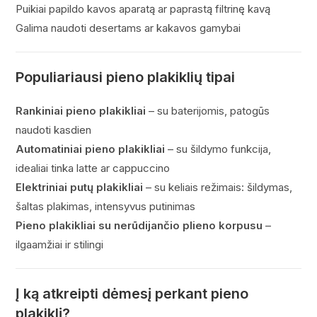
Puikiai papildo kavos aparatą ar paprastą filtrinę kavą
Galima naudoti desertams ar kakavos gamybai
Populiariausi pieno plakiklių tipai
Rankiniai pieno plakikliai
– su baterijomis, patogūs
naudoti kasdien
Automatiniai pieno plakikliai
– su šildymo funkcija,
idealiai tinka latte ar cappuccino
Elektriniai putų plakikliai
– su keliais režimais: šildymas,
šaltas plakimas, intensyvus putinimas
Pieno plakikliai su nerūdijančio plieno korpusu
–
ilgaamžiai ir stilingi
Į ką atkreipti dėmesį perkant pieno
plakiklį?