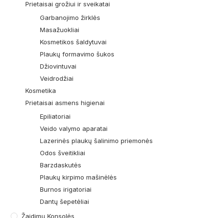
Prietaisai grožiui ir sveikatai
Garbanojimo žirklės
Masažuokliai
Kosmetikos šaldytuvai
Plaukų formavimo šukos
Džiovintuvai
Veidrodžiai
Kosmetika
Prietaisai asmens higienai
Epiliatoriai
Veido valymo aparatai
Lazerinės plaukų šalinimo priemonės
Odos šveitikliai
Barzdaskutės
Plaukų kirpimo mašinėlės
Burnos irigatoriai
Dantų šepetėliai
Žaidimų Konsolės