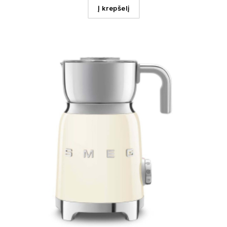
Į krepšelį