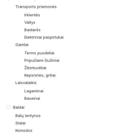
Transporto priemonės
Irklentės
Valtys
Baidarės
Elektriniai paspirtukai
Gamtai
Termo puodeliai
Pripučiami čiužiniai
Žibintuvėliai
Kepsninės, griliai
Laisvalaikis
Lagaminai
Baseinai
Baldai
Batų lentynos
Stalai
Komodos