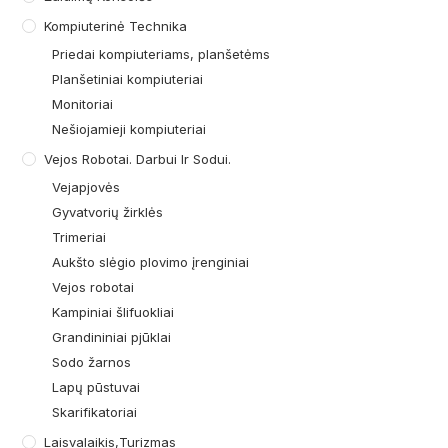
Kompiuterinė Technika
Priedai kompiuteriams, planšetėms
Planšetiniai kompiuteriai
Monitoriai
Nešiojamieji kompiuteriai
Vejos Robotai. Darbui Ir Sodui.
Vejapjovės
Gyvatvorių žirklės
Trimeriai
Aukšto slėgio plovimo įrenginiai
Vejos robotai
Kampiniai šlifuokliai
Grandininiai pjūklai
Sodo žarnos
Lapų pūstuvai
Skarifikatoriai
Laisvalaikis,turizmas