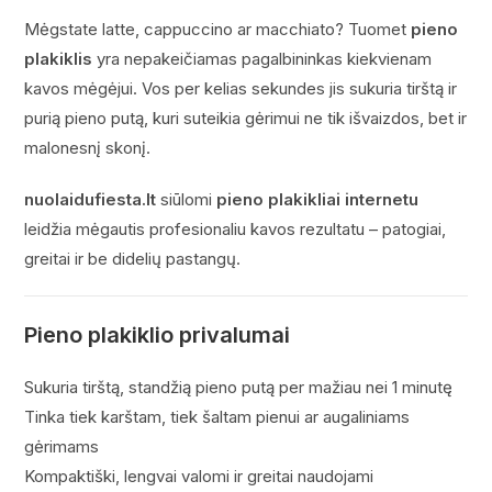
Mėgstate latte, cappuccino ar macchiato? Tuomet
pieno
plakiklis
yra nepakeičiamas pagalbininkas kiekvienam
kavos mėgėjui. Vos per kelias sekundes jis sukuria tirštą ir
purią pieno putą, kuri suteikia gėrimui ne tik išvaizdos, bet ir
malonesnį skonį.
nuolaidufiesta.lt
siūlomi
pieno plakikliai internetu
leidžia mėgautis profesionaliu kavos rezultatu – patogiai,
greitai ir be didelių pastangų.
Pieno plakiklio privalumai
Sukuria tirštą, standžią pieno putą per mažiau nei 1 minutę
Tinka tiek karštam, tiek šaltam pienui ar augaliniams
gėrimams
Kompaktiški, lengvai valomi ir greitai naudojami