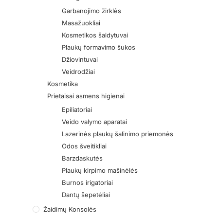
Garbanojimo žirklės
Masažuokliai
Kosmetikos šaldytuvai
Plaukų formavimo šukos
Džiovintuvai
Veidrodžiai
Kosmetika
Prietaisai asmens higienai
Epiliatoriai
Veido valymo aparatai
Lazerinės plaukų šalinimo priemonės
Odos šveitikliai
Barzdaskutės
Plaukų kirpimo mašinėlės
Burnos irigatoriai
Dantų šepetėliai
Žaidimų Konsolės