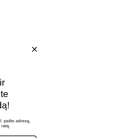
ir
ite
dą!
l. pašto adresą,
ratą.