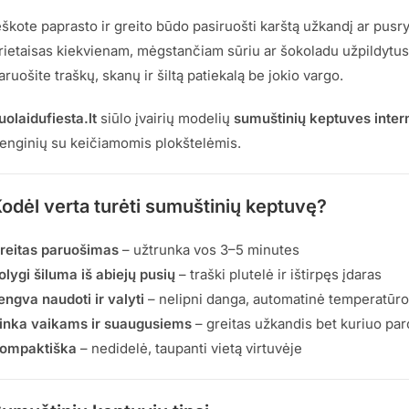
eškote paprasto ir greito būdo pasiruošti karštą užkandį ar pus
rietaisas kiekvienam, mėgstančiam sūriu ar šokoladu užpildytus
aruošite traškų, skanų ir šiltą patiekalą be jokio vargo.
uolaidufiesta.lt
siūlo įvairių modelių
sumuštinių keptuves inter
renginių su keičiamomis plokštelėmis.
odėl verta turėti sumuštinių keptuvę?
reitas paruošimas
– užtrunka vos 3–5 minutes
olygi šiluma iš abiejų pusių
– traški plutelė ir ištirpęs įdaras
engva naudoti ir valyti
– nelipni danga, automatinė temperatūro
inka vaikams ir suaugusiems
– greitas užkandis bet kuriuo pa
ompaktiška
– nedidelė, taupanti vietą virtuvėje