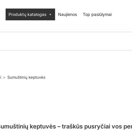
Produktų katalogas
Naujienos
Top pasiūlymai
i
>
Sumuštinių keptuvės
umuštinių keptuvės – traškūs pusryčiai vos per