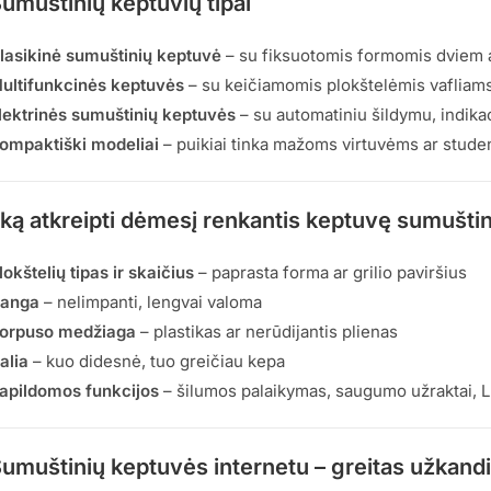
umuštinių keptuvių tipai
lasikinė sumuštinių keptuvė
– su fiksuotomis formomis dviem 
ultifunkcinės keptuvės
– su keičiamomis plokštelėmis vafliams,
lektrinės sumuštinių keptuvės
– su automatiniu šildymu, indik
ompaktiški modeliai
– puikiai tinka mažoms virtuvėms ar stud
 ką atkreipti dėmesį renkantis keptuvę sumušti
lokštelių tipas ir skaičius
– paprasta forma ar grilio paviršius
anga
– nelimpanti, lengvai valoma
orpuso medžiaga
– plastikas ar nerūdijantis plienas
alia
– kuo didesnė, tuo greičiau kepa
apildomos funkcijos
– šilumos palaikymas, saugumo užraktai, LE
umuštinių keptuvės internetu – greitas užkand