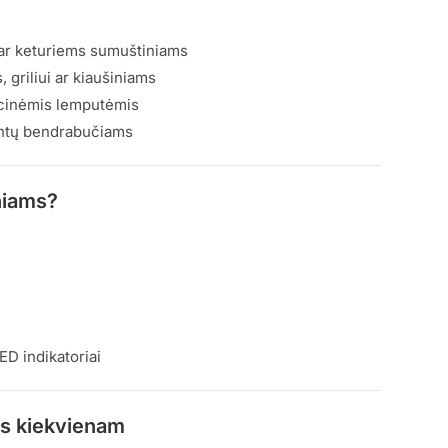
ar keturiems sumuštiniams
 griliui ar kiaušiniams
acinėmis lemputėmis
entų bendrabučiams
niams?
D indikatoriai
is kiekvienam