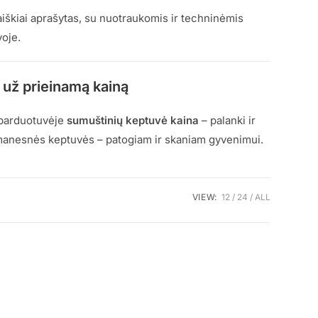
aiškiai aprašytas, su nuotraukomis ir techninėmis
voje.
 už prieinamą kainą
 parduotuvėje
sumuštinių keptuvė kaina
– palanki ir
išmanesnės keptuvės – patogiam ir skaniam gyvenimui.
VIEW:
12
24
ALL