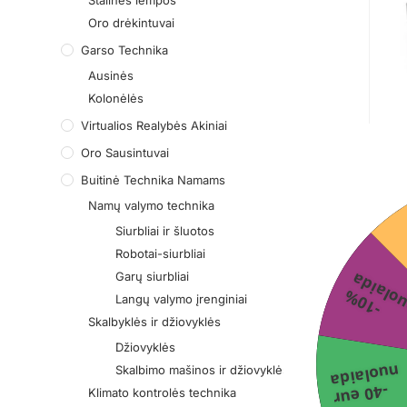
Stalinės lempos
Oro drėkintuvai
Garso Technika
Ausinės
Kolonėlės
Virtualios Realybės Akiniai
Oro Sausintuvai
Buitinė Technika Namams
Namų valymo technika
Siurbliai ir šluotos
Robotai-siurbliai
Garų siurbliai
-
1
0
%
n
u
o
l
a
i
d
Langų valymo įrenginiai
Skalbyklės ir džiovyklės
Džiovyklės
nuolaida
Skalbimo mašinos ir džiovyklės
-40 eur
Klimato kontrolės technika