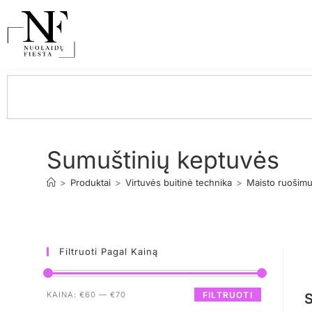
Sumuštinių keptuvės
>
Produktai
>
Virtuvės buitinė technika
>
Maisto ruošimu
Filtruoti Pagal Kainą
KAINA:
€60
—
€70
FILTRUOTI
S