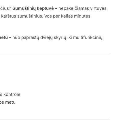
ryčius?
Sumuštinių keptuvė
– nepakeičiamas virtuvės
 karštus sumuštinius. Vos per kelias minutes
netu
– nuo paprastų dviejų skyrių iki multifunkcinių
s kontrolė
ros metu