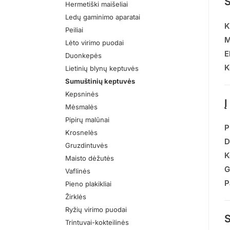
S
Hermetiški maišeliai
Ledų gaminimo aparatai
K
Peiliai
M
Lėto virimo puodai
E
Duonkepės
K
Lietinių blynų keptuvės
Sumuštinių keptuvės
Kepsninės
Į
Mėsmalės
Pipirų malūnai
P
Krosnelės
D
Gruzdintuvės
K
Maisto dėžutės
G
Vaflinės
P
Pieno plakikliai
Žirklės
Ryžių virimo puodai
S
Trintuvai-kokteilinės