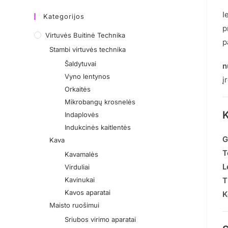
I
Kategorijos
p
Virtuvės Buitinė Technika
p
Stambi virtuvės technika
Šaldytuvai
n
Vyno lentynos
į
Orkaitės
Mikrobangų krosnelės
K
Indaplovės
Indukcinės kaitlentės
G
Kava
T
Kavamalės
L
Virduliai
Kavinukai
T
Kavos aparatai
K
Maisto ruošimui
Sriubos virimo aparatai