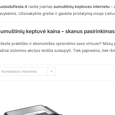
uolaidufiesta.lt
rasite įvairias
sumuštinių keptuves internetu
– 
avybėmis. Užsisakykite greitai ir gaukite pristatymą visoje Lietu
umuštinių keptuvė kaina – skanus pasirinkimas
eškote praktiško ir ekonomiško sprendimo savo virtuvei? Mūsų
ažnai siūlomos akcijos leidžia sutaupyti. Tiek paprastos, tiek 
Numatytasis rikiavimas