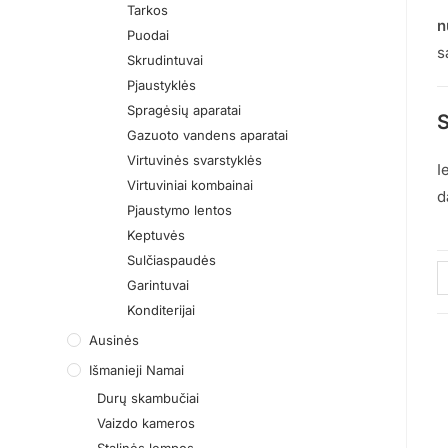
Tarkos
n
Puodai
s
Skrudintuvai
Pjaustyklės
Spragėsių aparatai
S
Gazuoto vandens aparatai
Virtuvinės svarstyklės
I
Virtuviniai kombainai
d
Pjaustymo lentos
Keptuvės
Sulčiaspaudės
Garintuvai
Konditerijai
Ausinės
Išmanieji Namai
Durų skambučiai
Vaizdo kameros