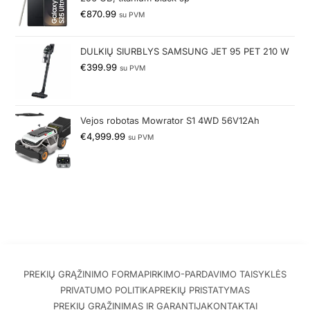
€
870.99
su PVM
DULKIŲ SIURBLYS SAMSUNG JET 95 PET 210 W
€
399.99
su PVM
Vejos robotas Mowrator S1 4WD 56V12Ah
€
4,999.99
su PVM
PREKIŲ GRĄŽINIMO FORMA
PIRKIMO-PARDAVIMO TAISYKLĖS
PRIVATUMO POLITIKA
PREKIŲ PRISTATYMAS
PREKIŲ GRĄŽINIMAS IR GARANTIJA
KONTAKTAI