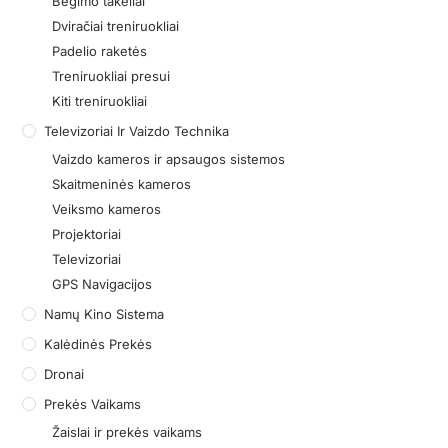
Bėgimo takeliai
Dviračiai treniruokliai
Padelio raketės
Treniruokliai presui
Kiti treniruokliai
Televizoriai Ir Vaizdo Technika
Vaizdo kameros ir apsaugos sistemos
Skaitmeninės kameros
Veiksmo kameros
Projektoriai
Televizoriai
GPS Navigacijos
Namų Kino Sistema
Kalėdinės Prekės
Dronai
Prekės Vaikams
Žaislai ir prekės vaikams