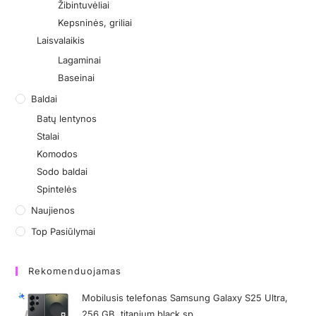
Žibintuvėliai
Kepsninės, griliai
Laisvalaikis
Lagaminai
Baseinai
Baldai
Batų lentynos
Stalai
Komodos
Sodo baldai
Spintelės
Naujienos
Top Pasiūlymai
Rekomenduojamas
Mobilusis telefonas Samsung Galaxy S25 Ultra,
256 GB, titanium black sp