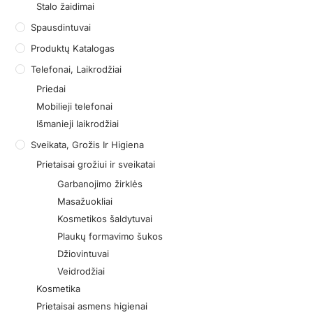
Stalo žaidimai
Spausdintuvai
Produktų Katalogas
Telefonai, Laikrodžiai
Priedai
Mobilieji telefonai
Išmanieji laikrodžiai
Sveikata, Grožis Ir Higiena
Prietaisai grožiui ir sveikatai
Garbanojimo žirklės
Masažuokliai
Kosmetikos šaldytuvai
Plaukų formavimo šukos
Džiovintuvai
Veidrodžiai
Kosmetika
Prietaisai asmens higienai