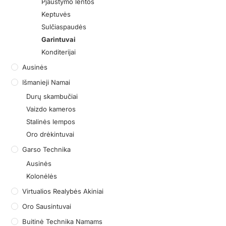
Pjaustymo lentos
Keptuvės
Sulčiaspaudės
Garintuvai
Konditerijai
Ausinės
Išmanieji Namai
Durų skambučiai
Vaizdo kameros
Stalinės lempos
Oro drėkintuvai
Garso Technika
Ausinės
Kolonėlės
Virtualios Realybės Akiniai
Oro Sausintuvai
Buitinė Technika Namams