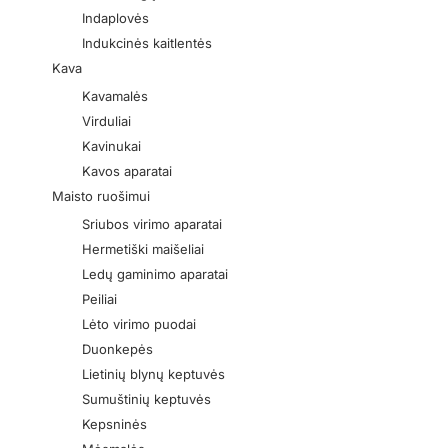
Indaplovės
Indukcinės kaitlentės
Kava
Kavamalės
Virduliai
Kavinukai
Kavos aparatai
Maisto ruošimui
Sriubos virimo aparatai
Hermetiški maišeliai
Ledų gaminimo aparatai
Peiliai
Lėto virimo puodai
Duonkepės
Lietinių blynų keptuvės
Sumuštinių keptuvės
Kepsninės