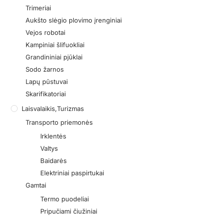
Trimeriai
Aukšto slėgio plovimo įrenginiai
Vejos robotai
Kampiniai šlifuokliai
Grandininiai pjūklai
Sodo žarnos
Lapų pūstuvai
Skarifikatoriai
Laisvalaikis,turizmas
Transporto priemonės
Irklentės
Valtys
Baidarės
Elektriniai paspirtukai
Gamtai
Termo puodeliai
Pripučiami čiužiniai