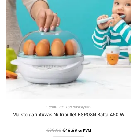
Garintuvai
,
Top pasiūlymai
Maisto garintuvas Nutribullet BSR08N Balta 450 W
€
69.99
€
49.99
su PVM