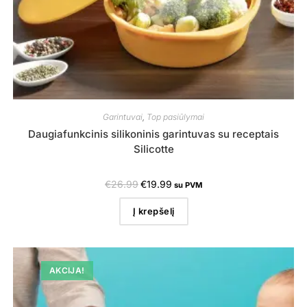
Garintuvai
,
Top pasiūlymai
Daugiafunkcinis silikoninis garintuvas su receptais
Silicotte
€
26.99
€
19.99
su PVM
Į krepšelį
AKCIJA!