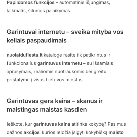
Papildomos funkcijos
– automatinis išjungimas,
laikmatis, šilumos palaikymas
Garintuvai internetu – sveika mityba vos
keliais paspaudimais
nuolaidufiesta.lt
kataloge rasite tik patikrintus ir
funkcionalius
garintuvus internetu
– su išsamiais
aprašymais, realiomis nuotraukomis bei greitu
pristatymu į visus Lietuvos miestus.
Garintuvas gera kaina – skanus ir
maistingas maistas kasdien
Ieškote, kur
garintuvas kaina
atitinka kokybę? Pas mus
dažnos
akcijos
, kurios leidžia įsigyti kokybišką
maisto