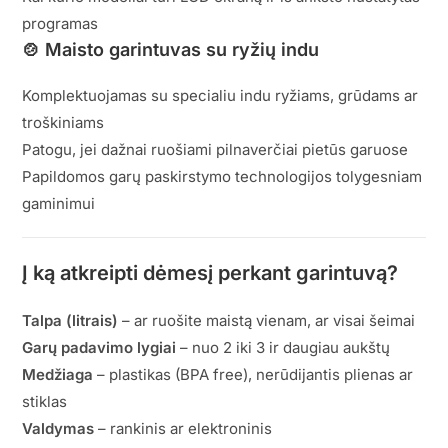
programas
🍲
Maisto garintuvas su ryžių indu
Komplektuojamas su specialiu indu ryžiams, grūdams ar
troškiniams
Patogu, jei dažnai ruošiami pilnaverčiai pietūs garuose
Papildomos garų paskirstymo technologijos tolygesniam
gaminimui
Į ką atkreipti dėmesį perkant garintuvą?
Talpa (litrais)
– ar ruošite maistą vienam, ar visai šeimai
Garų padavimo lygiai
– nuo 2 iki 3 ir daugiau aukštų
Medžiaga
– plastikas (BPA free), nerūdijantis plienas ar
stiklas
Valdymas
– rankinis ar elektroninis