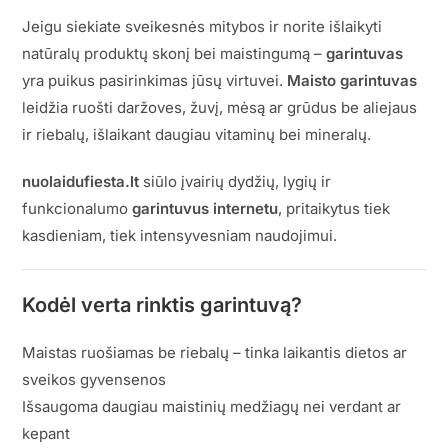
Jeigu siekiate sveikesnės mitybos ir norite išlaikyti
natūralų produktų skonį bei maistingumą –
garintuvas
yra puikus pasirinkimas jūsų virtuvei.
Maisto garintuvas
leidžia ruošti daržoves, žuvį, mėsą ar grūdus be aliejaus
ir riebalų, išlaikant daugiau vitaminų bei mineralų.
nuolaidufiesta.lt
siūlo įvairių dydžių, lygių ir
funkcionalumo
garintuvus internetu
, pritaikytus tiek
kasdieniam, tiek intensyvesniam naudojimui.
Kodėl verta rinktis garintuvą?
Maistas ruošiamas be riebalų – tinka laikantis dietos ar
sveikos gyvensenos
Išsaugoma daugiau maistinių medžiagų nei verdant ar
kepant