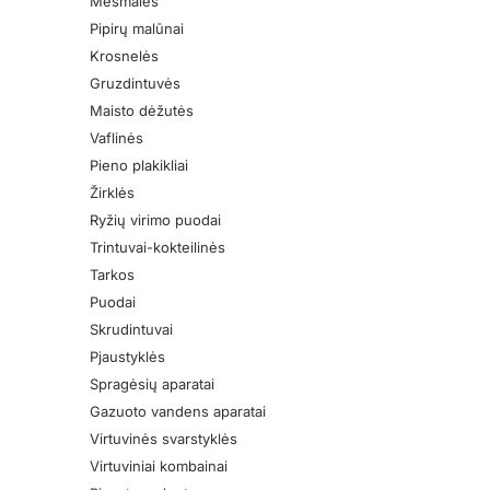
Mėsmalės
Pipirų malūnai
Krosnelės
Gruzdintuvės
Maisto dėžutės
Vaflinės
Pieno plakikliai
Žirklės
Ryžių virimo puodai
Trintuvai-kokteilinės
Tarkos
Puodai
Skrudintuvai
Pjaustyklės
Spragėsių aparatai
Gazuoto vandens aparatai
Virtuvinės svarstyklės
Virtuviniai kombainai