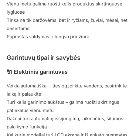
Vienu metu galima ruošti kelis produktus skirtinguose
lygiuose
Tinka ne tik daržovėms, bet ir ryžiams, žuviai, mėsai, net
desertams
Paprastas valdymas ir lengva priežiūra
Garintuvų tipai ir savybės
🔌
Elektrinis garintuvas
Veikia automatiškai – tiesiog įpilkite vandens, pasirinkite
laiką ir palaukite
Turi kelis garinimo aukštus – galima ruošti skirtingus
patiekalus vienu metu
Dažnai turi automatinį išsijungimą, laikmačius, šilumos
palaikymo funkciją
Kai kurie modeliai turi LCD ekraną ir iš anksto nustatytas