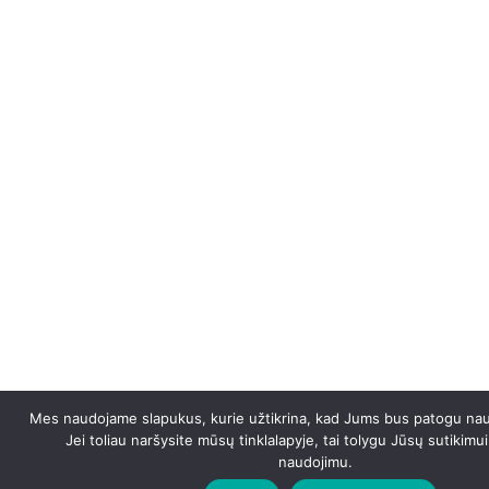
Mes naudojame slapukus, kurie užtikrina, kad Jums bus patogu naud
Jei toliau naršysite mūsų tinklalapyje, tai tolygu Jūsų sutikimu
naudojimu.