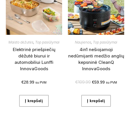
Maisto dėžutės
,
Top pasiūlymai
Naujienos
,
Top pasiūlymai
Elektrinė priešpiečių
4in1 nešiojamoji
dėžutė biurui ir
nedūmijanti medžio anglių
automobiliui Lunffi
kepsninė CleanQ
InnovaGoods
InnovaGoods
€
109.99
€
28.99
€
59.99
su PVM
su PVM
Į krepšelį
Į krepšelį