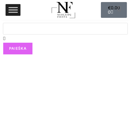
€
0.00
0
PAIEŠKA