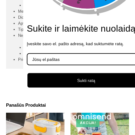
Tamsiai pilka
Medžiaga: PVC
Didžiausias išlaikomas svoris: 100 kg
Apytiksliai matmenys: 177 x 66 x 224 cm
Sukite ir laimėkite nuolaidą
Tipas: Pripučiama sofa
Nepridedama:
Įveskite savo el. pašto adresą, kad suktumėte ratą.
Rankinis siurblys
Elektrinė oro pompa
Pridedama: Taisymo rinkinys
Sukti ratą
Panašūs Produktai
AKCIJA!