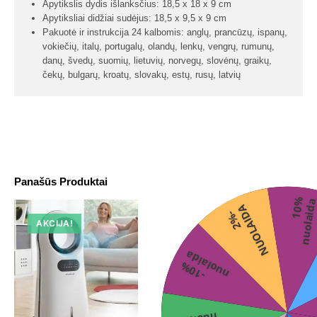
Apytikslis dydis išlanksčius: 18,5 x 18 x 9 cm
Apytiksliai didžiai sudėjus: 18,5 x 9,5 x 9 cm
Pakuotė ir instrukcija 24 kalbomis: anglų, prancūzų, ispanų,
vokiečių, italų, portugalų, olandų, lenkų, vengrų, rumunų,
danų, švedų, suomių, lietuvių, norvegų, slovėnų, graikų,
čekų, bulgarų, kroatų, slovakų, estų, rusų, latvių
Panašūs Produktai
1
0
%
n
u
o
l
a
i
d
A
2
%
-
N
U
O
L
A
I
D
AKCIJA!
a
-
1
0
%
n
u
o
l
a
i
d