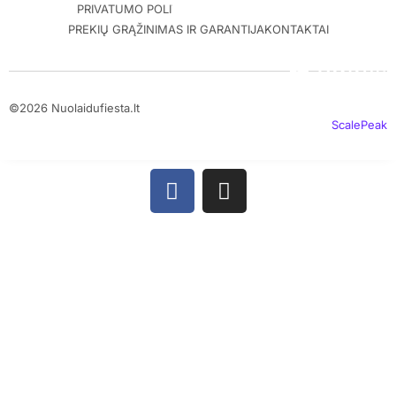
PRIVATUMO POLITIKA
PREKIŲ PRISTATYMAS
PREKIŲ GRĄŽINIMAS IR GARANTIJA
KONTAKTAI
©2026 Nuolaidufiesta.lt
ScalePeak