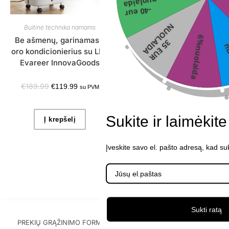
nuolaida
-40 eur
N
A
Buitinė technika namams
Buitinė technika namams
6%nuolaida
Be ašmenų, garinamasis
Sulankstomas 3-in-1
3
5
E
U
R
U
O
L
A
I
D
oro kondicionierius su LED
įkraunamas ventiliatorius
Evareer InnovaGoods
Fandle InnovaGoods Ø7,7”
7200 mAh
€
189.99
€
119.99
su PVM
€
59.99
su PVM
Sukite ir laimėkit
Į krepšelį
Į krepšelį
Įveskite savo el. pašto adresą, kad su
Sukti ratą
PREKIŲ GRĄŽINIMO FORMA
PIRKIMO-PARDAVIMO TAISYKLĖS