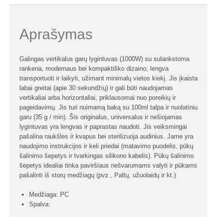
Aprašymas
Galingas vertikalus garų lygintuvas (1000W) su sulankstoma
rankena, modernaus bei kompaktiško dizaino, lengva
transportuoti ir laikyti, užimant minimalų vietos kiekį. Jis įkaista
labai greitai (apie 30 sekundžių) ir gali būti naudojamas
vertikaliai arba horizontaliai, priklausomai nuo poreikių ir
pageidavimų. Jis turi nuimamą baką su 100ml talpa ir nuolatiniu
garu (35 g / min). Šis originalus, universalus ir nešiojamas
lygintuvas yra lengvas ir paprastas naudoti. Jis veiksmingai
pašalina raukšles ir kvapus bei sterilizuoja audinius. Jame yra
naudojimo instrukcijos ir keli priedai (matavimo puodelis, pūkų
šalinimo šepetys ir tvarkingas silikono kabelis). Pūkų šalinimo
šepetys idealiai tinka paviršiaus nešvarumams valyti ir pūkams
pašalinti iš storų medžiagų (pvz., Paltų, užuolaidų ir kt.)
Medžiaga: PC
Spalva: