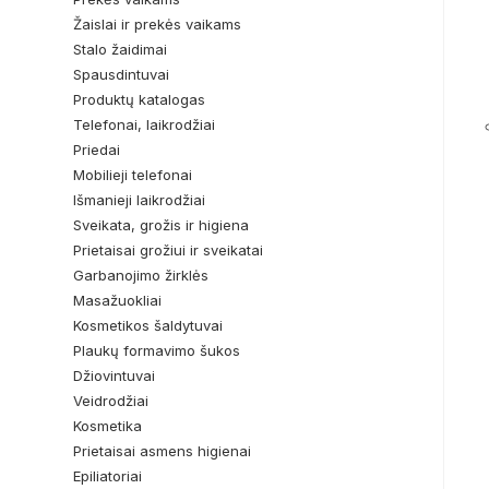
Žaislai ir prekės vaikams
Stalo žaidimai
Spausdintuvai
Produktų katalogas
Telefonai, laikrodžiai
Priedai
Mobilieji telefonai
Išmanieji laikrodžiai
Sveikata, grožis ir higiena
Prietaisai grožiui ir sveikatai
Garbanojimo žirklės
Masažuokliai
Kosmetikos šaldytuvai
Plaukų formavimo šukos
Džiovintuvai
Veidrodžiai
Kosmetika
Prietaisai asmens higienai
Epiliatoriai