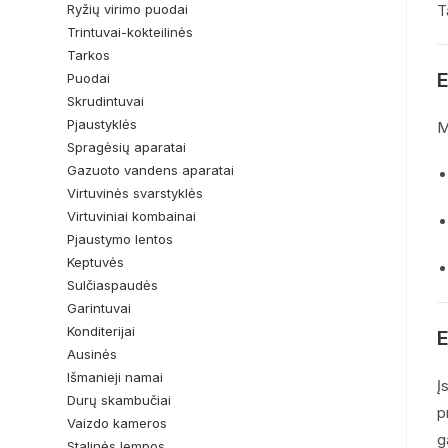
Ryžių virimo puodai
T
Trintuvai-kokteilinės
Tarkos
E
Puodai
Skrudintuvai
Pjaustyklės
M
Spragėsių aparatai
Gazuoto vandens aparatai
Virtuvinės svarstyklės
Virtuviniai kombainai
Pjaustymo lentos
Keptuvės
Sulčiaspaudės
Garintuvai
Konditerijai
E
Ausinės
Išmanieji namai
Į
Durų skambučiai
p
Vaizdo kameros
g
Stalinės lempos