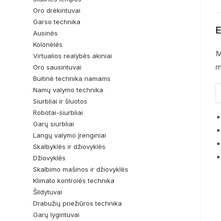
Oro drėkintuvai
Garso technika
E
Ausinės
Kolonėlės
M
Virtualios realybės akiniai
m
Oro sausintuvai
Buitinė technika namams
Namų valymo technika
Siurbliai ir šluotos
Robotai-siurbliai
Garų siurbliai
Langų valymo įrenginiai
Skalbyklės ir džiovyklės
Džiovyklės
Skalbimo mašinos ir džiovyklės
Klimato kontrolės technika
Šildytuvai
Drabužių priežiūros technika
Garų lygintuvai