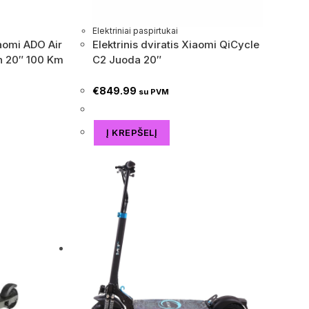
Elektriniai paspirtukai
iaomi ADO Air
Elektrinis dviratis Xiaomi QiCycle
h 20″ 100 Km
C2 Juoda 20″
€
849.99
su PVM
Į KREPŠELĮ