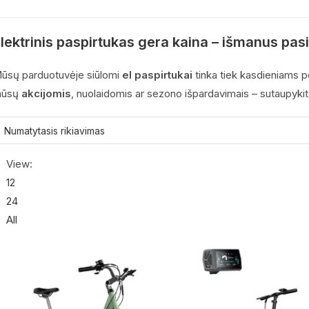
lektrinis paspirtukas gera kaina – išmanus pas
ūsų parduotuvėje siūlomi
el paspirtukai
tinka tiek kasdieniams po
ūsų
akcijomis
, nuolaidomis ar sezono išpardavimais – sutaupykit
View:
12
24
All