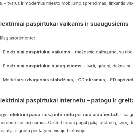
ai – tvarus ir modernus miesto mobilumo sprendimas, tinkantis v
lektriniai paspirtukai vaikams ir suaugusiems
ūsų asortimente:
Elektriniai paspirtukai vaikams
– mažesnio galingumo, su ribot
Elektriniai paspirtukai suaugusiems
– tvirti, galingi, dažnai s
Modeliai su
dvigubais stabdžiais
,
LCD ekranais
,
LED apšvie
lektriniai paspirtukai internetu – patogu ir greit
sigyti
elektrinį paspirtuką internetu
per
nuolaidufiesta.lt
– tai g
riemonę tiesiai į namus. Galite filtruoti pagal galią, atstumą, svorį,
arantija ir greitu pristatymu visoje Lietuvoje.