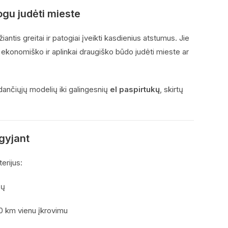
togu judėti mieste
ntis greitai ir patogiai įveikti kasdienius atstumus. Jie
 ekonomiško ir aplinkai draugiško būdo judėti mieste ar
dančiųjų modelių iki galingesnių
el paspirtukų
, skirtų
igyjant
terijus:
ių
0 km vienu įkrovimu