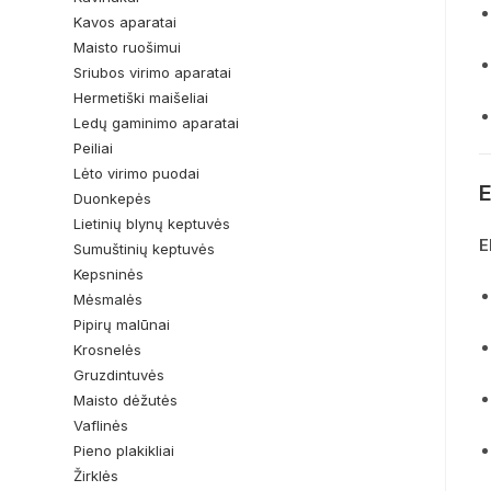
Kavos aparatai
Maisto ruošimui
Sriubos virimo aparatai
Hermetiški maišeliai
Ledų gaminimo aparatai
Peiliai
Lėto virimo puodai
E
Duonkepės
Lietinių blynų keptuvės
E
Sumuštinių keptuvės
Kepsninės
Mėsmalės
Pipirų malūnai
Krosnelės
Gruzdintuvės
Maisto dėžutės
Vaflinės
Pieno plakikliai
Žirklės