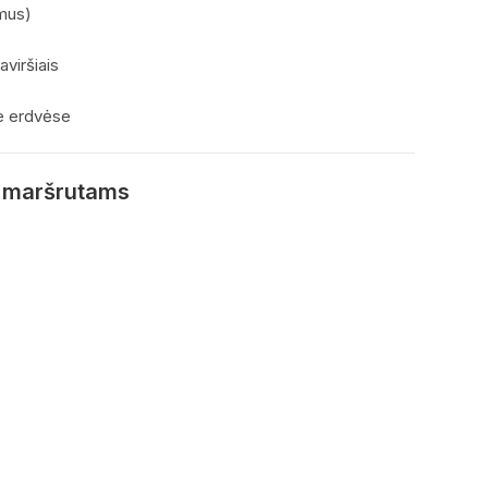
imus)
aviršiais
se erdvėse
s maršrutams