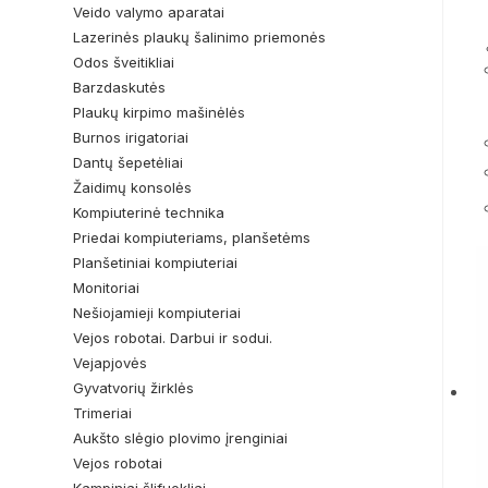
Veido valymo aparatai
Lazerinės plaukų šalinimo priemonės
Odos šveitikliai
Barzdaskutės
Plaukų kirpimo mašinėlės
Burnos irigatoriai
Dantų šepetėliai
Žaidimų konsolės
Kompiuterinė technika
Priedai kompiuteriams, planšetėms
Planšetiniai kompiuteriai
Monitoriai
Nešiojamieji kompiuteriai
Vejos robotai. Darbui ir sodui.
Vejapjovės
Gyvatvorių žirklės
Trimeriai
Aukšto slėgio plovimo įrenginiai
Vejos robotai