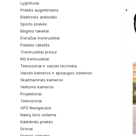
Lygintuvai
Prekės augintiniams
Elektrinės anklodės
Sporto prekės
Bėgimo takeliai
Dviračiai treniruokliai
Padelio raketės
Treniruokliai presui
Kiti treniruokliai
Televizoriai ir vaizdo technika
Vaizdo kameros ir apsaugos sistemos
Skaitmeninės kameros
Veiksmo kameros
Projektoriai
Televizoriai
GPS Navigacijos
Namų kino sistema
Kalėdinės prekės
Dronai
Prekės vaikams