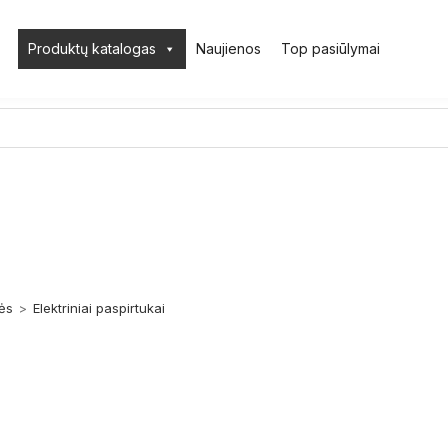
Produktų katalogas
Naujienos
Top pasiūlymai
ės
>
Elektriniai paspirtukai