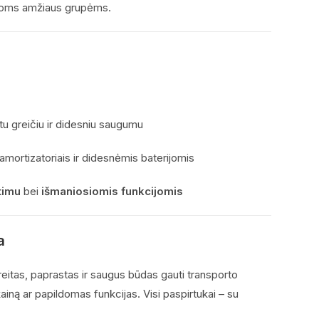
isoms amžiaus grupėms.
u greičiu ir didesniu saugumu
u amortizatoriais ir didesnėmis baterijomis
timu
bei
išmaniosiomis funkcijomis
a
reitas, paprastas ir saugus būdas gauti transporto
 kainą ar papildomas funkcijas. Visi paspirtukai – su