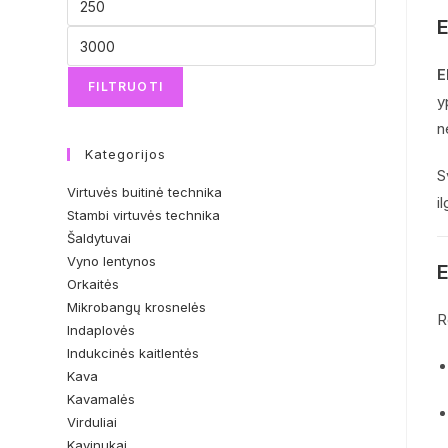
E
E
FILTRUOTI
y
n
Kategorijos
S
Virtuvės buitinė technika
i
Stambi virtuvės technika
Šaldytuvai
Vyno lentynos
E
Orkaitės
Mikrobangų krosnelės
R
Indaplovės
Indukcinės kaitlentės
Kava
Kavamalės
Virduliai
Kavinukai