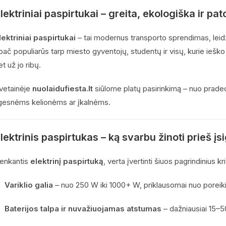
lektriniai paspirtukai – greita, ekologiška ir pa
lektriniai paspirtukai
– tai modernus transporto sprendimas, leidžia
pač populiarūs tarp miesto gyventojų, studentų ir visų, kurie ieško
et už jo ribų.
vetainėje
nuolaidufiesta.lt
siūlome platų pasirinkimą – nuo prade
lgesnėms kelionėms ar įkalnėms.
lektrinis paspirtukas – ką svarbu žinoti prieš įs
enkantis
elektrinį paspirtuką
, verta įvertinti šiuos pagrindinius kri
Variklio galia
– nuo 250 W iki 1000+ W, priklausomai nuo poreik
Baterijos talpa ir nuvažiuojamas atstumas
– dažniausiai 15–5