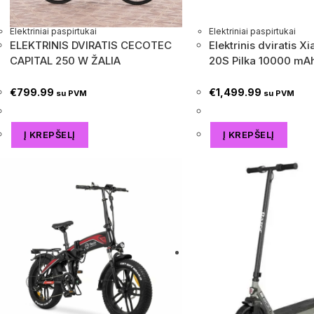
Elektriniai paspirtukai
Elektriniai paspirtukai
ELEKTRINIS DVIRATIS CECOTEC
Elektrinis dviratis X
CAPITAL 250 W ŽALIA
20S Pilka 10000 mA
€
799.99
€
1,499.99
su PVM
su PVM
Į KREPŠELĮ
Į KREPŠELĮ