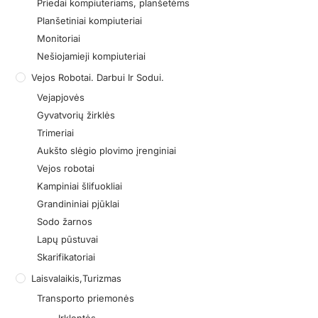
Priedai kompiuteriams, planšetėms
Planšetiniai kompiuteriai
Monitoriai
Nešiojamieji kompiuteriai
Vejos Robotai. Darbui Ir Sodui.
Vejapjovės
Gyvatvorių žirklės
Trimeriai
Aukšto slėgio plovimo įrenginiai
Vejos robotai
Kampiniai šlifuokliai
Grandininiai pjūklai
Sodo žarnos
Lapų pūstuvai
Skarifikatoriai
Laisvalaikis,turizmas
Transporto priemonės