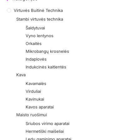
Virtuvės Buitinė Technika
Stambi virtuvės technika
Šaldytuvai
Vyno lentynos
Orkaitės
Mikrobangų krosnelės
Indaplovės
Indukcinės kaitlentės
Kava
Kavamalės
Virduliai
Kavinukai
Kavos aparatai
Maisto ruošimui
Sriubos virimo aparatai
Hermetiški maišeliai
Ledų gaminimo aparatai