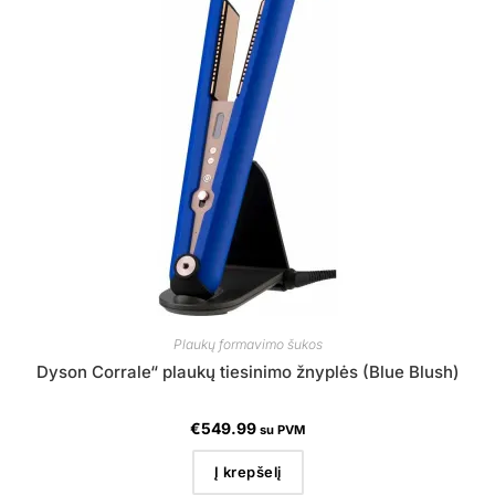
Plaukų formavimo šukos
Dyson Corrale“ plaukų tiesinimo žnyplės (Blue Blush)
€
549.99
su PVM
Į krepšelį