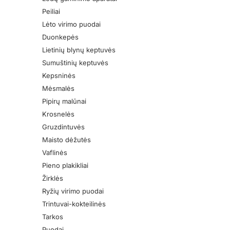
Peiliai
Lėto virimo puodai
Duonkepės
Lietinių blynų keptuvės
Sumuštinių keptuvės
Kepsninės
Mėsmalės
Pipirų malūnai
Krosnelės
Gruzdintuvės
Maisto dėžutės
Vaflinės
Pieno plakikliai
Žirklės
Ryžių virimo puodai
Trintuvai-kokteilinės
Tarkos
Puodai