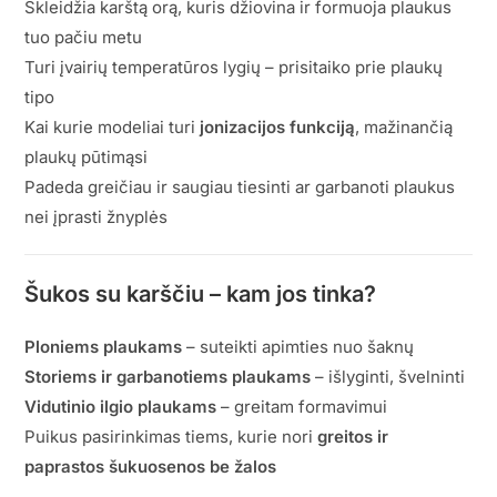
Skleidžia karštą orą, kuris džiovina ir formuoja plaukus
tuo pačiu metu
Turi įvairių temperatūros lygių – prisitaiko prie plaukų
tipo
Kai kurie modeliai turi
jonizacijos funkciją
, mažinančią
plaukų pūtimąsi
Padeda greičiau ir saugiau tiesinti ar garbanoti plaukus
nei įprasti žnyplės
Šukos su karščiu – kam jos tinka?
Ploniems plaukams
– suteikti apimties nuo šaknų
Storiems ir garbanotiems plaukams
– išlyginti, švelninti
Vidutinio ilgio plaukams
– greitam formavimui
Puikus pasirinkimas tiems, kurie nori
greitos ir
paprastos šukuosenos be žalos