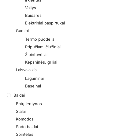
Irklentės
Valtys
Baidarės
Elektriniai paspirtukai
Gamtai
Termo puodeliai
Pripučiami čiužiniai
Žibintuvėliai
Kepsninės, griliai
Laisvalaikis
Lagaminai
Baseinai
Baldai
Batų lentynos
Stalai
Komodos
Sodo baldai
Spintelės