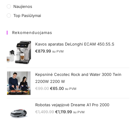
Naujienos
Top Pasiūlymai
Rekomenduojamas
Kavos aparatas DeLonghi ECAM 450.55.S
€
879.99
su PVM
Kepsninė Cecotec Rock and Water 3000 Twin
2200W 2200 W
€
99.00
€
65.00
su PVM
Robotas vejapjovė Dreame A1 Pro 2000
€
1,499.99
€
1,119.99
su PVM