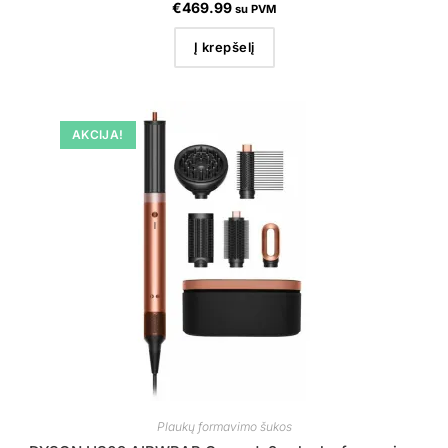
€
469.99
su PVM
Į krepšelį
AKCIJA!
Plaukų formavimo šukos