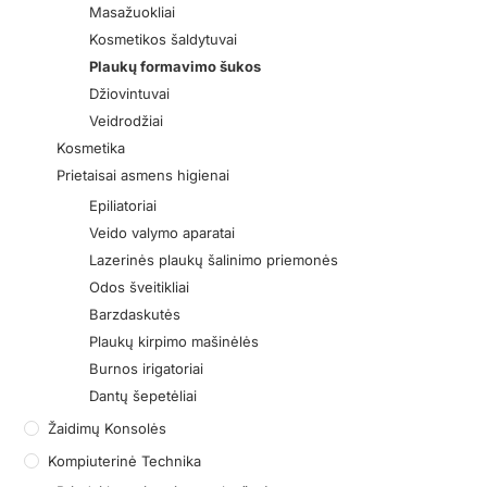
Masažuokliai
Kosmetikos šaldytuvai
Plaukų formavimo šukos
Džiovintuvai
Veidrodžiai
Kosmetika
Prietaisai asmens higienai
Epiliatoriai
Veido valymo aparatai
Lazerinės plaukų šalinimo priemonės
Odos šveitikliai
Barzdaskutės
Plaukų kirpimo mašinėlės
Burnos irigatoriai
Dantų šepetėliai
Žaidimų Konsolės
Kompiuterinė Technika