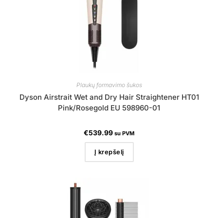
Plaukų formavimo šukos
Dyson Airstrait Wet and Dry Hair Straightener HT01
Pink/Rosegold EU 598960-01
€
539.99
su PVM
Į krepšelį