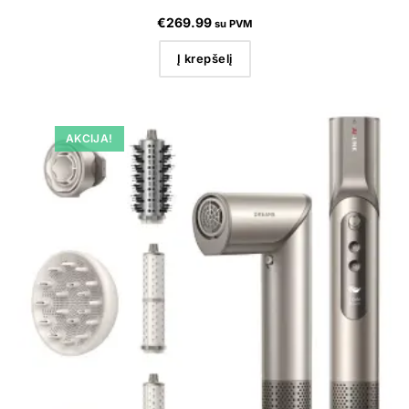
€
269.99
su PVM
Į krepšelį
AKCIJA!