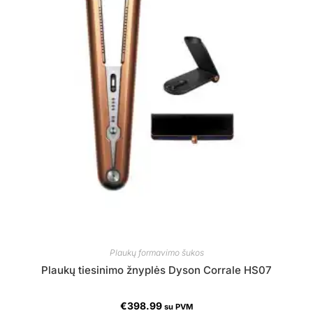
Plaukų formavimo šukos
Plaukų tiesinimo žnyplės Dyson Corrale HS07
€
398.99
su PVM