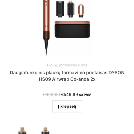
Plaukų formavimo šukos
Daugiafunkcinis plaukų formavimo prietaisas DYSON
HS09 Airwrap Co-anda 2x
€
629.99
€
549.99
su PVM
Į krepšelį