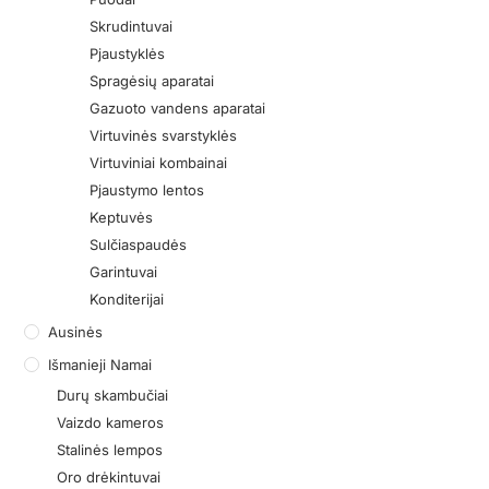
Skrudintuvai
Pjaustyklės
Spragėsių aparatai
Gazuoto vandens aparatai
Virtuvinės svarstyklės
Virtuviniai kombainai
Pjaustymo lentos
Keptuvės
Sulčiaspaudės
Garintuvai
Konditerijai
Ausinės
Išmanieji Namai
Durų skambučiai
Vaizdo kameros
Stalinės lempos
Oro drėkintuvai