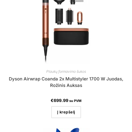
Plaukų formavimo šukos
Dyson Airwrap Coanda 2x Multistyler 1700 W Juodas,
Rožinis Auksas
€
699.99
su PVM
Į krepšelį