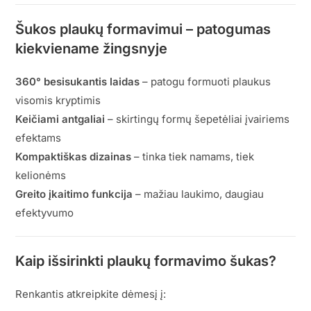
Šukos plaukų formavimui – patogumas
kiekviename žingsnyje
360° besisukantis laidas
– patogu formuoti plaukus
visomis kryptimis
Keičiami antgaliai
– skirtingų formų šepetėliai įvairiems
efektams
Kompaktiškas dizainas
– tinka tiek namams, tiek
kelionėms
Greito įkaitimo funkcija
– mažiau laukimo, daugiau
efektyvumo
Kaip išsirinkti plaukų formavimo šukas?
Renkantis atkreipkite dėmesį į: