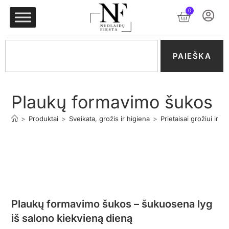
0
PAIEŠKA
Plaukų formavimo šukos
>
Produktai
>
Sveikata, grožis ir higiena
>
Prietaisai grožiui ir sv
Plaukų formavimo šukos – šukuosena lyg
iš salono kiekvieną dieną