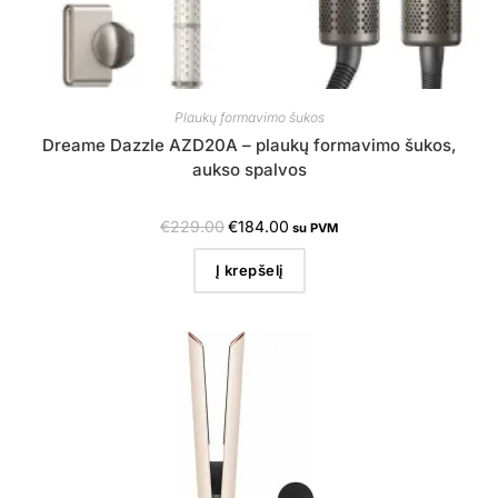
Plaukų formavimo šukos
Dreame Dazzle AZD20A – plaukų formavimo šukos,
aukso spalvos
€
229.00
€
184.00
su PVM
Į krepšelį