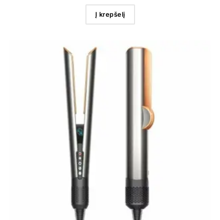
Į krepšelį