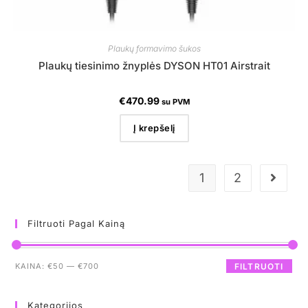
Plaukų formavimo šukos
Plaukų tiesinimo žnyplės DYSON HT01 Airstrait
€
470.99
su PVM
Į krepšelį
1
2
Filtruoti Pagal Kainą
KAINA:
€50
—
€700
FILTRUOTI
Kategorijos