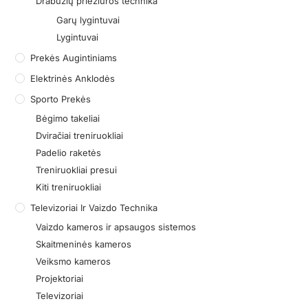
Drabužių priežiūros technika
Garų lygintuvai
Lygintuvai
Prekės Augintiniams
Elektrinės Anklodės
Sporto Prekės
Bėgimo takeliai
Dviračiai treniruokliai
Padelio raketės
Treniruokliai presui
Kiti treniruokliai
Televizoriai Ir Vaizdo Technika
Vaizdo kameros ir apsaugos sistemos
Skaitmeninės kameros
Veiksmo kameros
Projektoriai
Televizoriai