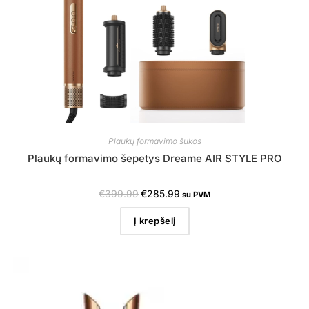
Plaukų formavimo šukos
Plaukų formavimo šepetys Dreame AIR STYLE PRO
€
399.99
€
285.99
su PVM
Į krepšelį