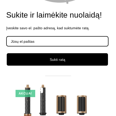
Sukite ir laimėkite nuolaidą!
Įveskite savo el. pašto adresą, kad suktumėte ratą.
Plaukų formavimo šukos
Garbanojimo žnyplės Panasonic EH-HS0E-K825
Sukti ratą
€
185.99
su PVM
Į krepšelį
AKCIJA!