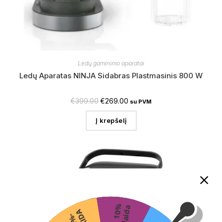
Ledų gaminimo aparatai
Ledų Aparatas NINJA Sidabras Plastmasinis 800 W
€
399.00
€
269.00
su PVM
Į krepšelį
1
0
%
n
u
o
l
a
i
d
a
2
%
-
N
U
O
L
A
I
D