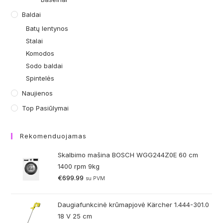
Baldai
Batų lentynos
Stalai
Komodos
Sodo baldai
Spintelės
Naujienos
Top Pasiūlymai
Rekomenduojamas
Skalbimo mašina BOSCH WGG244Z0E 60 cm
1400 rpm 9kg
€
699.99
su PVM
Daugiafunkcinė krūmapjovė Kärcher 1.444-301.0
18 V 25 cm