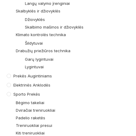
Langų valymo įrenginiai
Skalbyklės ir džiovyklės
Džiovyklės
Skalbimo mašinos ir džiovyklės
Klimato kontrolės technika
Šildytuvai
Drabužių priežiūros technika
Garų lygintuvai
Lygintuvai
Prekės Augintiniams
Elektrinės Anklodės
Sporto Prekės
Bėgimo takeliai
Dviračiai treniruokliai
Padelio raketės
Treniruokliai presui
Kiti treniruokliai