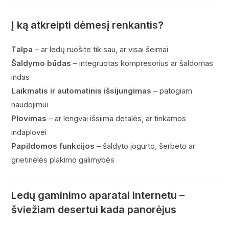
Į ką atkreipti dėmesį renkantis?
Talpa
– ar ledų ruošite tik sau, ar visai šeimai
Šaldymo būdas
– integruotas kompresorius ar šaldomas
indas
Laikmatis ir automatinis išsijungimas
– patogiam
naudojimui
Plovimas
– ar lengvai išsiima detalės, ar tinkamos
indaplovei
Papildomos funkcijos
– šaldyto jogurto, šerbeto ar
grietinėlės plakimo galimybės
Ledų gaminimo aparatai internetu –
šviežiam desertui kada panorėjus