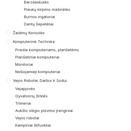
Barzdaskutės
Plaukų kirpimo mašinėlės
Burnos irigatoriai
Dantų šepetėliai
Žaidimų Konsolės
Kompiuterinė Technika
Priedai kompiuteriams, planšetėms
Planšetiniai kompiuteriai
Monitoriai
Nešiojamieji kompiuteriai
Vejos Robotai. Darbui Ir Sodui.
Vejapjovės
Gyvatvorių žirklės
Trimeriai
Aukšto slėgio plovimo įrenginiai
Vejos robotai
Kampiniai šlifuokliai