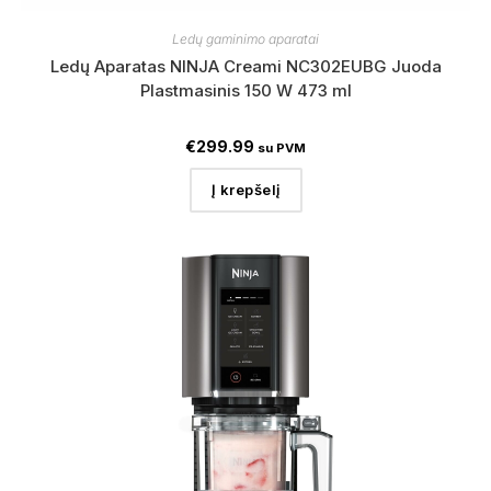
Ledų gaminimo aparatai
Ledų Aparatas NINJA Creami NC302EUBG Juoda
Plastmasinis 150 W 473 ml
€
299.99
su PVM
Į krepšelį