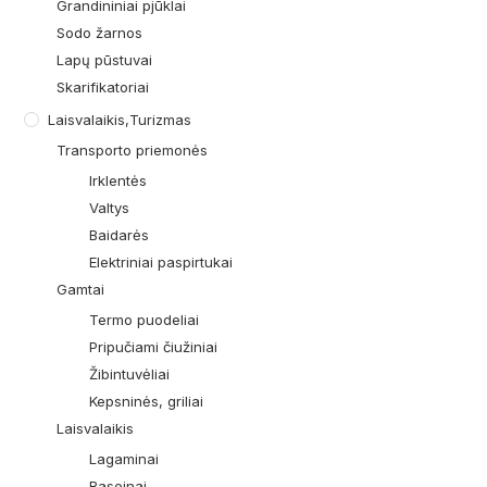
Grandininiai pjūklai
Sodo žarnos
Lapų pūstuvai
Skarifikatoriai
Laisvalaikis,turizmas
Transporto priemonės
Irklentės
Valtys
Baidarės
Elektriniai paspirtukai
Gamtai
Termo puodeliai
Pripučiami čiužiniai
Žibintuvėliai
Kepsninės, griliai
Laisvalaikis
Lagaminai
Baseinai