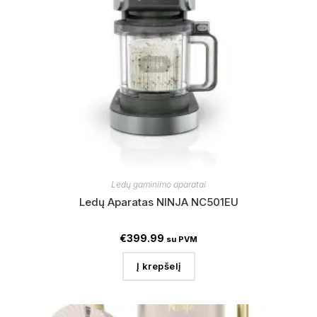
Ledų gaminimo aparatai
Ledų Aparatas NINJA NC501EU
€
399.99
su PVM
Į krepšelį