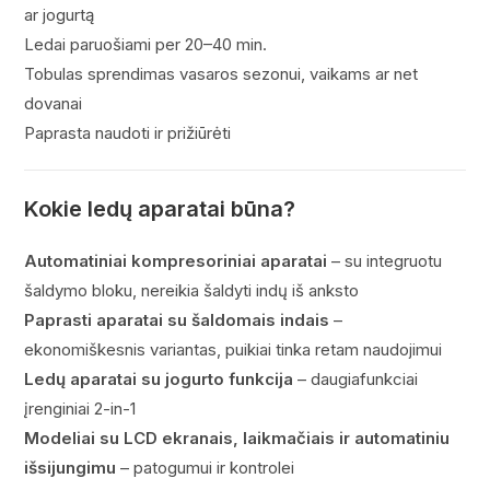
ar jogurtą
Ledai paruošiami per 20–40 min.
Tobulas sprendimas vasaros sezonui, vaikams ar net
dovanai
Paprasta naudoti ir prižiūrėti
Kokie ledų aparatai būna?
Automatiniai kompresoriniai aparatai
– su integruotu
šaldymo bloku, nereikia šaldyti indų iš anksto
Paprasti aparatai su šaldomais indais
–
ekonomiškesnis variantas, puikiai tinka retam naudojimui
Ledų aparatai su jogurto funkcija
– daugiafunkciai
įrenginiai 2-in-1
Modeliai su LCD ekranais, laikmačiais ir automatiniu
išsijungimu
– patogumui ir kontrolei