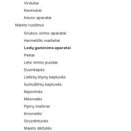
Virduliai
Kavinukai
Kavos aparatai
Maisto ruošimui
Sriubos virimo aparatai
Hermetiški maišeliai
Ledų gaminimo aparatai
Peiliai
Lėto virimo puodai
Duonkepės
Lietinių blynų keptuvės
Sumuštinių keptuvės
Kepsninės
Mėsmalės
Pipirų malūnai
Krosnelės
Gruzdintuvės
Maisto dėžutės