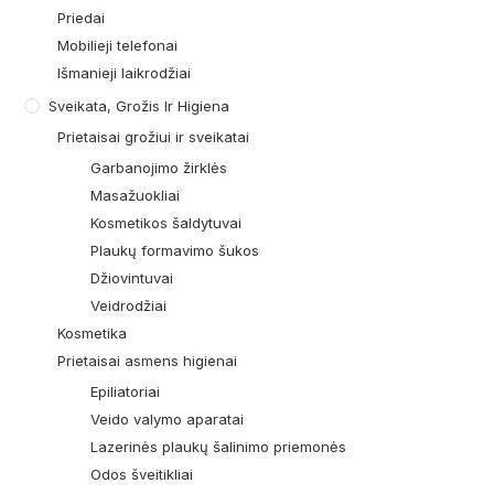
Priedai
Mobilieji telefonai
Išmanieji laikrodžiai
Sveikata, Grožis Ir Higiena
Prietaisai grožiui ir sveikatai
Garbanojimo žirklės
Masažuokliai
Kosmetikos šaldytuvai
Plaukų formavimo šukos
Džiovintuvai
Veidrodžiai
Kosmetika
Prietaisai asmens higienai
Epiliatoriai
Veido valymo aparatai
Lazerinės plaukų šalinimo priemonės
Odos šveitikliai