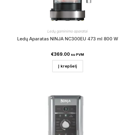
Ledų gaminimo aparatai
Ledų Aparatas NINJA NC300EU 473 ml 800 W
€
369.00
su PVM
Į krepšelį