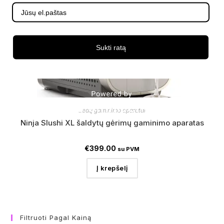
Sukti ratą
Ledų gaminimo aparatai
Ninja Slushi XL šaldytų gėrimų gaminimo aparatas
€
399.00
su PVM
Į krepšelį
Filtruoti Pagal Kainą