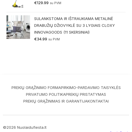
€
129.99
su PVM
SULANKSTOMA IR IŠTRAUKIAMA METALINĖ
DRABUŽIŲ DŽIOVYKLĖ SU 3 LYGIAIS CLOXY
INNOVAGOODS (11 SKERSINIAI)
€
34.99
su PVM
PREKIŲ GRĄŽINIMO FORMA
PIRKIMO-PARDAVIMO TAISYKLĖS
PRIVATUMO POLITIKA
PREKIŲ PRISTATYMAS
PREKIŲ GRĄŽINIMAS IR GARANTIJA
KONTAKTAI
©2026 Nuolaidufiesta.lt