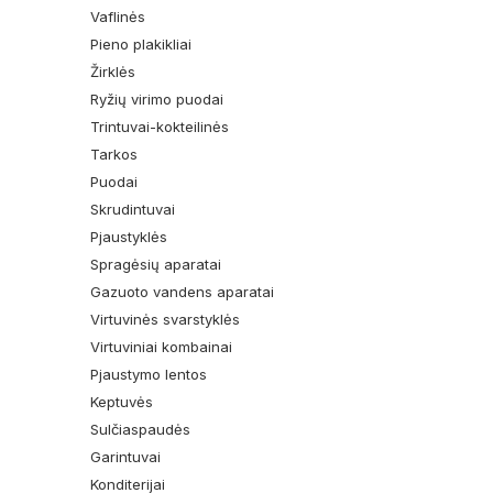
Vaflinės
Pieno plakikliai
Žirklės
Ryžių virimo puodai
Trintuvai-kokteilinės
Tarkos
Puodai
Skrudintuvai
Pjaustyklės
Spragėsių aparatai
Gazuoto vandens aparatai
Virtuvinės svarstyklės
Virtuviniai kombainai
Pjaustymo lentos
Keptuvės
Sulčiaspaudės
Garintuvai
Konditerijai