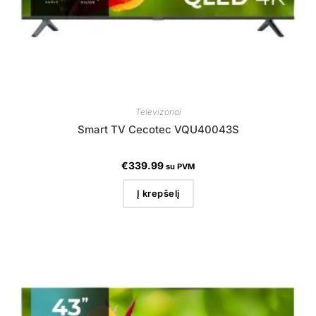
Televizoriai
Smart TV Cecotec VQU40043S
€
339.99
su PVM
Į krepšelį