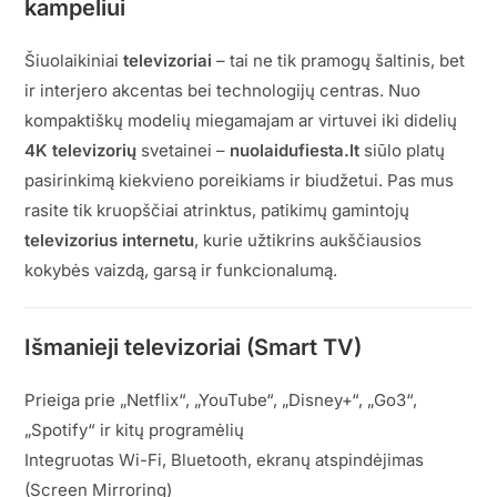
kampeliui
Šiuolaikiniai
televizoriai
– tai ne tik pramogų šaltinis, bet
ir interjero akcentas bei technologijų centras. Nuo
kompaktiškų modelių miegamajam ar virtuvei iki didelių
4K televizorių
svetainei –
nuolaidufiesta.lt
siūlo platų
pasirinkimą kiekvieno poreikiams ir biudžetui. Pas mus
rasite tik kruopščiai atrinktus, patikimų gamintojų
televizorius internetu
, kurie užtikrins aukščiausios
kokybės vaizdą, garsą ir funkcionalumą.
Išmanieji televizoriai (Smart TV)
Prieiga prie „Netflix“, „YouTube“, „Disney+“, „Go3“,
„Spotify“ ir kitų programėlių
Integruotas Wi-Fi, Bluetooth, ekranų atspindėjimas
(Screen Mirroring)