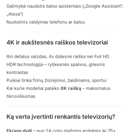
Galimybė naudotis balso asistentais („Google Assistant“,
„Alexa“)
Nuotolinis valdymas telefonu ar balsu
4K ir aukštesnės raiškos televizoriai
Itin detalus vaizdas, 4x didesnė raiška nei Full HD
HDR technologija – ryškesnės spalvos, gilesnis
kontrastas
Puikiai tinka filmų žiūrėjimui, žaidimams, sportui
Kai kurie modeliai palaiko
8K raišką
– maksimalus
tikroviškumas
Ką verta įvertinti renkantis televizorių?
Ekrano dydį
– nuo 24 colių mažoms erdvėms iki 75+