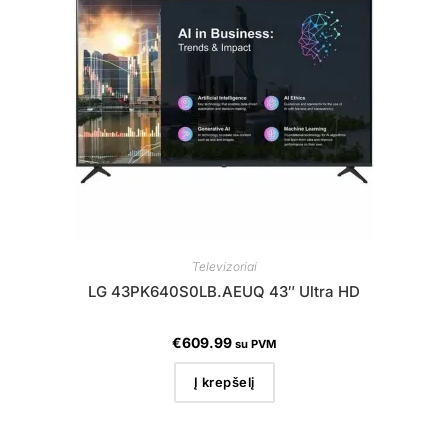
Televizoriai
LG 43PK640S0LB.AEUQ 43″ Ultra HD
€
609.99
su PVM
Į krepšelį