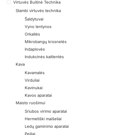
Virtuvės Buitinė Technika
Stambi virtuvės technika
Šaldytuvai
Vyno lentynos
Orkaitės
Mikrobangų krosnelės
Indaplovės
Indukcinės kaitlentės
Kava
Kavamalės
Virduliai
Kavinukai
Kavos aparatai
Maisto ruošimui
Sriubos virimo aparatai
Hermetiški maišeliai
Ledų gaminimo aparatai
Peiliai