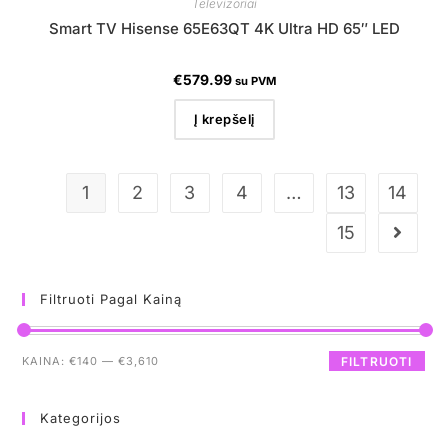
Televizoriai
Smart TV Hisense 65E63QT 4K Ultra HD 65″ LED
€
579.99
su PVM
Į krepšelį
1
2
3
4
…
13
14
15
Filtruoti Pagal Kainą
KAINA:
€140
—
€3,610
FILTRUOTI
Kategorijos