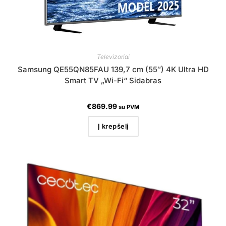
Televizoriai
Samsung QE55QN85FAU 139,7 cm (55″) 4K Ultra HD
Smart TV „Wi-Fi“ Sidabras
€
869.99
su PVM
Į krepšelį