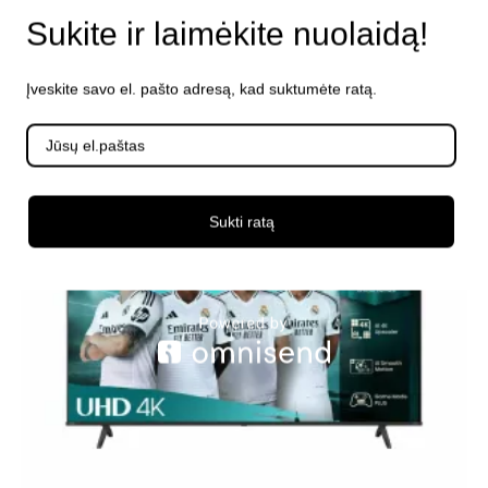
€
185.99
su PVM
Sukite ir laimėkite nuolaidą!
Į krepšelį
Įveskite savo el. pašto adresą, kad suktumėte ratą.
Sukti ratą