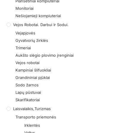
Planšetiniai kompiuteriai
Monitoriai
Nešiojamieji kompiuteriai
Vejos Robotai. Darbui Ir Sodui.
Vejapjovės
Gyvatvorių žirklės
Trimeriai
Aukšto slėgio plovimo įrenginiai
Vejos robotai
Kampiniai šlifuokliai
Grandininiai pjūklai
Sodo žarnos
Lapų pūstuvai
Skarifikatoriai
Laisvalaikis,turizmas
Transporto priemonės
Irklentės
Valtys