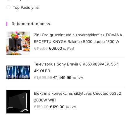
Top Pasiūlymai
Rekomenduojamas
2in1 Oro gruzdintuvė su svarstyklėmis+ DOVANA
RECEPTŲ KNYGA Balance 5000 Juoda 1500 W
€
115.00
€
69.00
su PVM
Televizorius Sony Bravia 8 K55XR80PAEP, 55 ",
4K OLED
€
1,699.99
€
1,449.99
su PVM
Elektrinis konvekcinis šildytuvas Cecotec 05352
2000W WIFI
€
159.00
€
129.00
su PVM