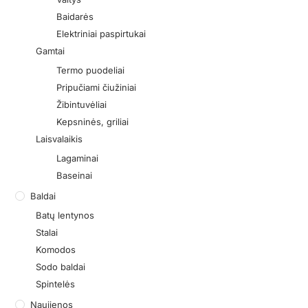
Baidarės
Elektriniai paspirtukai
Gamtai
Termo puodeliai
Pripučiami čiužiniai
Žibintuvėliai
Kepsninės, griliai
Laisvalaikis
Lagaminai
Baseinai
Baldai
Batų lentynos
Stalai
Komodos
Sodo baldai
Spintelės
Naujienos