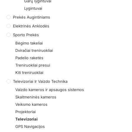
Garų lygintuvai
Lygintuvai
Prekės Augintiniams
Elektrinės Anklodės
Sporto Prekės
Bėgimo takeliai
Dviračiai treniruokliai
Padelio raketės
Treniruokliai presui
Kiti treniruokliai
Televizoriai Ir Vaizdo Technika
Vaizdo kameros ir apsaugos sistemos
Skaitmeninės kameros
Veiksmo kameros
Projektoriai
Televizoriai
GPS Navigacijos