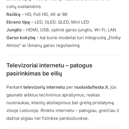
colių svetainėms
Raišką
– HD, Full HD, 4K ar 8K
Ekrano tipą
– LED, OLED, QLED, Mini LED
Jungtis
– HDMI, USB, optinė garso jungtis, Wi-Fi, LAN
Garso kokybę
– kai kurie modeliai turi integruotą „Dolby
Atmos“ ar išmanų garso reguliavimą
Televizoriai internetu – patogus
pasirinkimas be eilių
Perkant
televizorių internetu
per
nuolaidufiesta.lt
, jūs
gaunate aiškius techninius aprašymus, realias
nuotraukas, klientų atsiliepimus bei greitą pristatymą
visoje Lietuvoje. Rinktis internetu – patogiau, greičiau ir
dažnai pigiau nei fizinėse parduotuvėse.