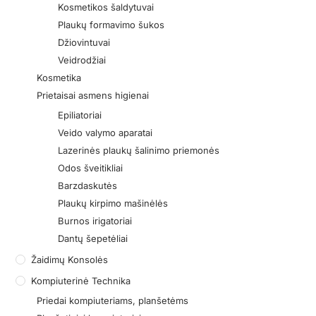
Kosmetikos šaldytuvai
Plaukų formavimo šukos
Džiovintuvai
Veidrodžiai
Kosmetika
Prietaisai asmens higienai
Epiliatoriai
Veido valymo aparatai
Lazerinės plaukų šalinimo priemonės
Odos šveitikliai
Barzdaskutės
Plaukų kirpimo mašinėlės
Burnos irigatoriai
Dantų šepetėliai
Žaidimų Konsolės
Kompiuterinė Technika
Priedai kompiuteriams, planšetėms