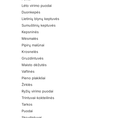
Lėto virimo puodai
Duonkepės
Lietinių blynų keptuvės
Sumuštinių keptuvės
Kepsninės
Mėsmalės
Pipirų malūnai
Krosnelės
Gruzdintuvės
Maisto dėžutės
Vaflinės
Pieno plakikliai
Žirklės
Ryžių virimo puodai
Trintuvai-kokteilinės
Tarkos
Puodai
Skrudintuvai