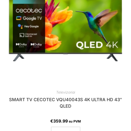
Televizoriai
SMART TV CECOTEC VQU40043S 4K ULTRA HD 43″
QLED
€
359.99
su PVM