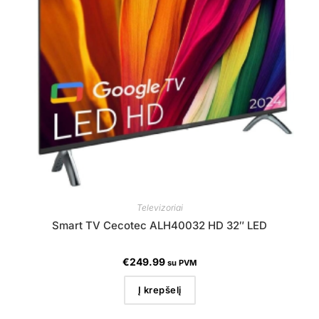
Televizoriai
Smart TV Cecotec ALH40032 HD 32″ LED
€
249.99
su PVM
Į krepšelį