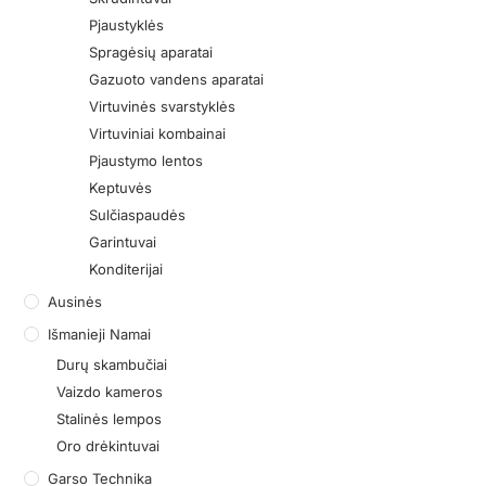
Pjaustyklės
Spragėsių aparatai
Gazuoto vandens aparatai
Virtuvinės svarstyklės
Virtuviniai kombainai
Pjaustymo lentos
Keptuvės
Sulčiaspaudės
Garintuvai
Konditerijai
Ausinės
Išmanieji Namai
Durų skambučiai
Vaizdo kameros
Stalinės lempos
Oro drėkintuvai
Garso Technika