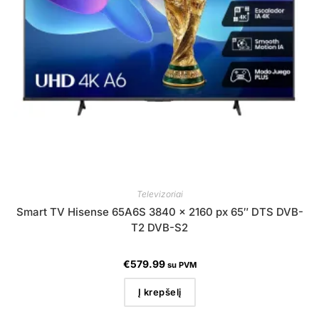
Televizoriai
Smart TV Hisense 65A6S 3840 x 2160 px 65″ DTS DVB-
T2 DVB-S2
€
579.99
su PVM
Į krepšelį