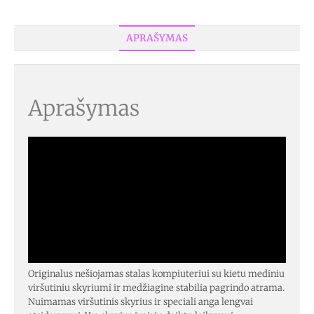
APRAŠYMAS
Aprašymas
Originalus nešiojamas stalas kompiuteriui su kietu mediniu
viršutiniu skyriumi ir medžiagine stabilia pagrindo atrama.
Nuimamas viršutinis skyrius ir speciali anga lengvai