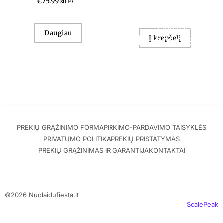
€
75.99
su PVM
€
29.99
su PVM
Daugiau
Į krepšelį
PREKIŲ GRĄŽINIMO FORMA
PIRKIMO-PARDAVIMO TAISYKLĖS
PRIVATUMO POLITIKA
PREKIŲ PRISTATYMAS
PREKIŲ GRĄŽINIMAS IR GARANTIJA
KONTAKTAI
©2026 Nuolaidufiesta.lt
ScalePeak