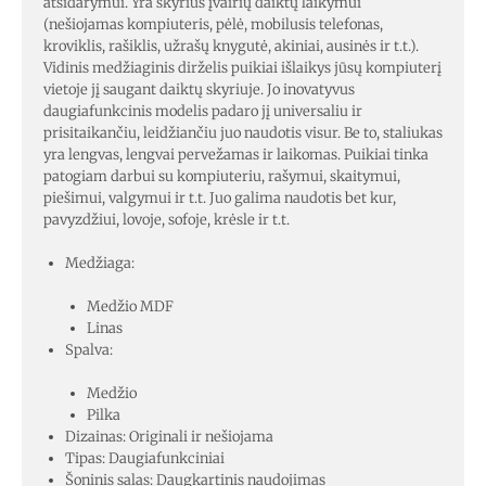
atsidarymui. Yra skyrius įvairių daiktų laikymui
(nešiojamas kompiuteris, pėlė, mobilusis telefonas,
kroviklis, rašiklis, užrašų knygutė, akiniai, ausinės ir t.t.).
Vidinis medžiaginis dirželis puikiai išlaikys jūsų kompiuterį
vietoje jį saugant daiktų skyriuje. Jo inovatyvus
daugiafunkcinis modelis padaro jį universaliu ir
prisitaikančiu, leidžiančiu juo naudotis visur. Be to, staliukas
yra lengvas, lengvai pervežamas ir laikomas. Puikiai tinka
patogiam darbui su kompiuteriu, rašymui, skaitymui,
piešimui, valgymui ir t.t. Juo galima naudotis bet kur,
pavyzdžiui, lovoje, sofoje, krėsle ir t.t.
Medžiaga:
Medžio MDF
Linas
Spalva:
Medžio
Pilka
Dizainas: Originali ir nešiojama
Tipas: Daugiafunkciniai
Šoninis salas: Daugkartinis naudojimas