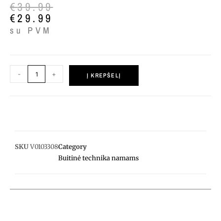
€
39.99
€
29.99
su PVM
-
+
Į KREPŠELĮ
SKU
V0103308
Category
Buitinė technika namams