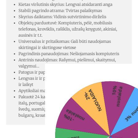
Kietas viršutinis skyrius: Lengvai atsidaranti anga
Stabili pagrindo atrama: Tvirtas palaikymas
Skyrius daiktams: Vidinis sutvirtinimo dirželis
Objektų parduotuvė: Kompiuteris, pėlė, mobilusis
telefonas, kroviklis, rašiklis, užrašų knygutė, akiniai,
ausinės ir t.t.
Universalus ir pritaikomas: Gali būti naudojamas
skirtingai ir skrtingose vietose
Pagrindinis panaudojimas: Nešiojamasis kompiuteris
Antrinis naudojimas: Rašymui, piešimui, skaitymui,
valgymui…
Patogus ir paprastas naudoti: Lova, sofa, krėslas ir t.t.
Lengvas ir ir paprastai valdomas: Lengva transportuoti
ir laikyt
1
0
%
n
u
o
l
a
i
d
a
Apytiksliai matmenys: 40,5 x 33 x 6,5 cm
A
2
%
-
N
U
O
L
A
I
D
Pakuotė 24 kalbomis: anglų, prancūzų, ispanų, vokiečių,
3% nuo
italų, portugalų, olandų, lenkų, vengrų, rumunų, danų,
švedų, suomių, lietuvių, norvegų, slovėnų, graikų, čekų,
a
bulgarų, kroatų, slovakų, estų, rusų, latvių
-
1
0
%
n
u
o
l
a
i
d