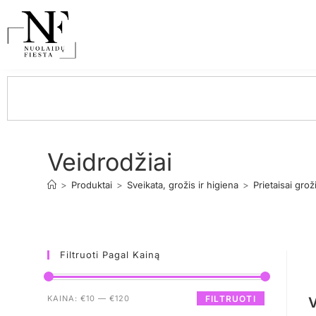
Veidrodžiai
>
Produktai
>
Sveikata, grožis ir higiena
>
Prietaisai groži
Filtruoti Pagal Kainą
KAINA:
€10
—
€120
FILTRUOTI
V