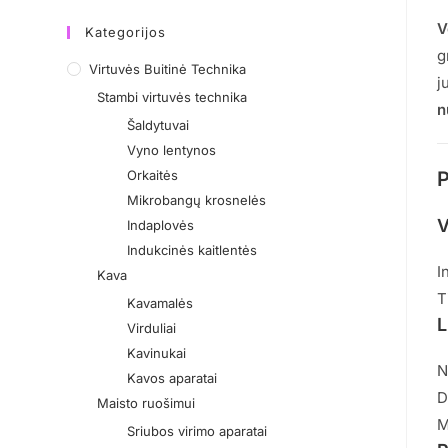
V
Kategorijos
g
Virtuvės Buitinė Technika
j
Stambi virtuvės technika
n
Šaldytuvai
Vyno lentynos
Orkaitės
P
Mikrobangų krosnelės
V
Indaplovės
Indukcinės kaitlentės
I
Kava
T
Kavamalės
L
Virduliai
Kavinukai
N
Kavos aparatai
D
Maisto ruošimui
M
Sriubos virimo aparatai