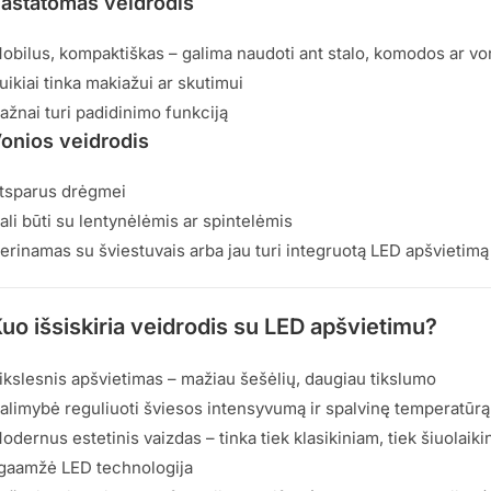
astatomas veidrodis
obilus, kompaktiškas – galima naudoti ant stalo, komodos ar vo
uikiai tinka makiažui ar skutimui
ažnai turi padidinimo funkciją
onios veidrodis
tsparus drėgmei
ali būti su lentynėlėmis ar spintelėmis
erinamas su šviestuvais arba jau turi integruotą LED apšvietimą
uo išsiskiria veidrodis su LED apšvietimu?
ikslesnis apšvietimas – mažiau šešėlių, daugiau tikslumo
alimybė reguliuoti šviesos intensyvumą ir spalvinę temperatūrą
odernus estetinis vaizdas – tinka tiek klasikiniam, tiek šiuolaiki
lgaamžė LED technologija