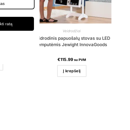
kti ratą
Veidrodžiai
 House Living
Veidrodinis papuošalų stovas su LED
lemputėmis Jewight InnovaGoods
VM
€
115.99
su PVM
Į krepšelį