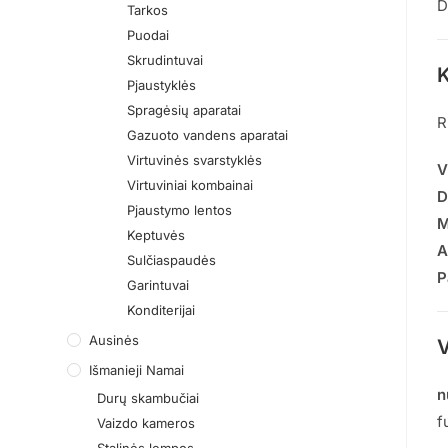
D
Tarkos
Puodai
Skrudintuvai
K
Pjaustyklės
Spragėsių aparatai
R
Gazuoto vandens aparatai
Virtuvinės svarstyklės
V
Virtuviniai kombainai
D
Pjaustymo lentos
M
Keptuvės
A
Sulčiaspaudės
P
Garintuvai
Konditerijai
Ausinės
V
Išmanieji Namai
n
Durų skambučiai
f
Vaizdo kameros