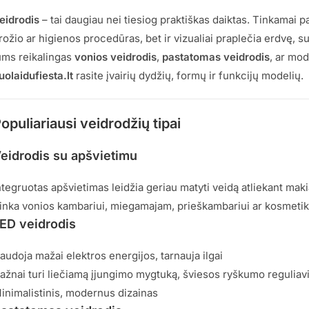
eidrodis
– tai daugiau nei tiesiog praktiškas daiktas. Tinkamai p
rožio ar higienos procedūras, bet ir vizualiai praplečia erdvę, sut
ums reikalingas
vonios veidrodis
,
pastatomas veidrodis
, ar mo
uolaidufiesta.lt
rasite įvairių dydžių, formų ir funkcijų modelių.
opuliariausi veidrodžių tipai
eidrodis su apšvietimu
ntegruotas apšvietimas leidžia geriau matyti veidą atliekant maki
inka vonios kambariui, miegamajam, prieškambariui ar kosmeti
ED veidrodis
audoja mažai elektros energijos, tarnauja ilgai
ažnai turi liečiamą įjungimo mygtuką, šviesos ryškumo regulia
inimalistinis, modernus dizainas