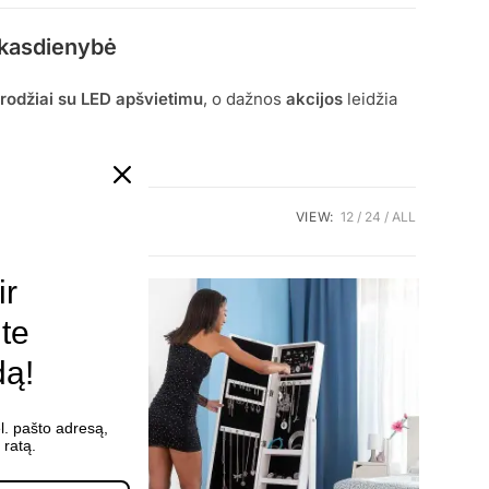
 kasdienybė
rodžiai su LED apšvietimu
, o dažnos
akcijos
leidžia
VIEW:
12
24
ALL
ir
ite
dą!
l. pašto adresą,
ratą.