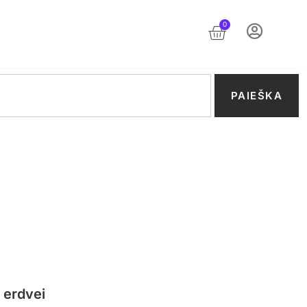
0
PAIEŠKA
i erdvei