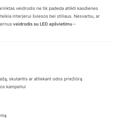
arinktas veidrodis ne tik padeda atlikti kasdienes
eikia interjerui šviesos bei stiliaus. Nesvarbu, ar
dernus
veidrodis su LED apšvietimu
–
ažą, skutantis ar atliekant odos priežiūrą
kos kampeliui
vimą