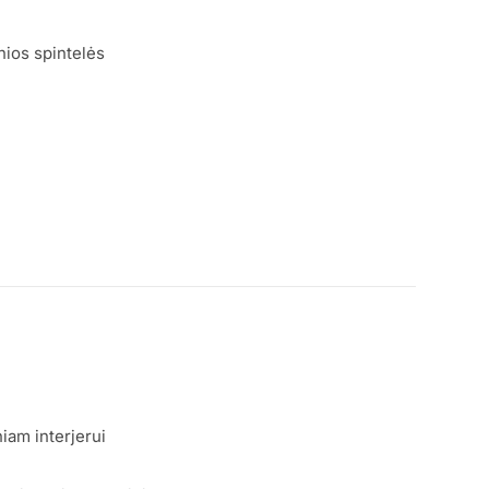
nios spintelės
niam interjerui