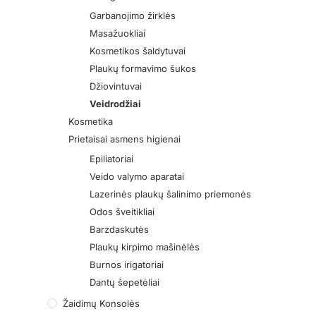
Garbanojimo žirklės
Masažuokliai
Kosmetikos šaldytuvai
Plaukų formavimo šukos
Džiovintuvai
Veidrodžiai
Kosmetika
Prietaisai asmens higienai
Epiliatoriai
Veido valymo aparatai
Lazerinės plaukų šalinimo priemonės
Odos šveitikliai
Barzdaskutės
Plaukų kirpimo mašinėlės
Burnos irigatoriai
Dantų šepetėliai
Žaidimų Konsolės