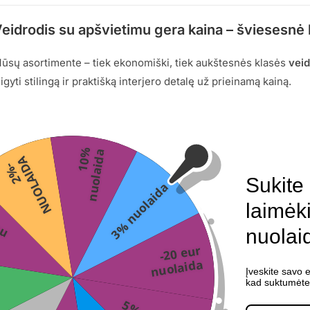
eidrodis su apšvietimu gera kaina – šviesesnė
ūsų asortimente – tiek ekonomiški, tiek aukštesnės klasės
veid
sigyti stilingą ir praktišką interjero detalę už prieinamą kainą.
Numatytasis rikiavimas
1
0
%
n
u
o
l
a
i
d
a
A
2
%
-
N
U
O
L
A
I
D
Sukite 
3% nuolaida
AKCIJA!
laimėk
a
nuolai
-20 eur
nuolaida
Įveskite savo e
kad suktumėte 