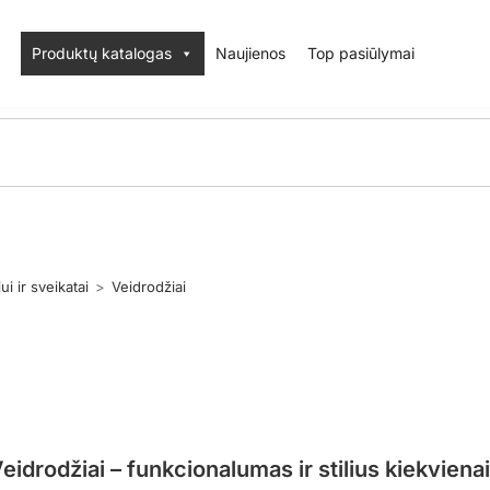
Produktų katalogas
Naujienos
Top pasiūlymai
ui ir sveikatai
>
Veidrodžiai
eidrodžiai – funkcionalumas ir stilius kiekviena