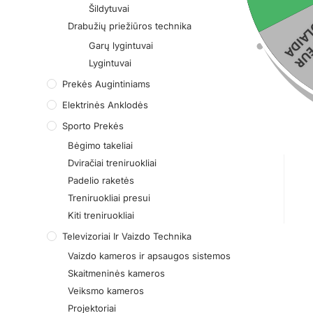
Šildytuvai
Drabužių priežiūros technika
Garų lygintuvai
Lygintuvai
Prekės Augintiniams
3
Elektrinės Anklodės
Sporto Prekės
Bėgimo takeliai
Dviračiai treniruokliai
Padelio raketės
Treniruokliai presui
Kiti treniruokliai
Televizoriai Ir Vaizdo Technika
Vaizdo kameros ir apsaugos sistemos
Skaitmeninės kameros
Veiksmo kameros
Projektoriai