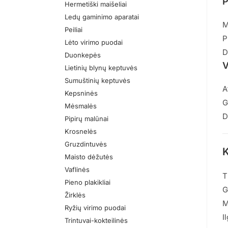
P
Hermetiški maišeliai
Ledų gaminimo aparatai
M
Peiliai
P
Lėto virimo puodai
D
Duonkepės
V
Lietinių blynų keptuvės
Sumuštinių keptuvės
A
Kepsninės
G
Mėsmalės
D
Pipirų malūnai
Krosnelės
Gruzdintuvės
K
Maisto dėžutės
Vaflinės
T
Pieno plakikliai
G
Žirklės
M
Ryžių virimo puodai
I
Trintuvai-kokteilinės