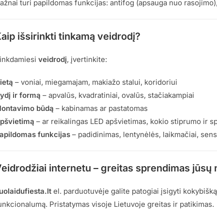
ažnai turi papildomas funkcijas: antifog (apsauga nuo rasojimo),
aip išsirinkti tinkamą veidrodį?
inkdamiesi
veidrodį
, įvertinkite:
ietą
– voniai, miegamajam, makiažo stalui, koridoriui
ydį ir formą
– apvalūs, kvadratiniai, ovalūs, stačiakampiai
ontavimo būdą
– kabinamas ar pastatomas
pšvietimą
– ar reikalingas LED apšvietimas, kokio stiprumo ir s
apildomas funkcijas
– padidinimas, lentynėlės, laikmačiai, sens
eidrodžiai internetu – greitas sprendimas jūs
uolaidufiesta.lt
el. parduotuvėje galite patogiai įsigyti kokybišk
unkcionalumą. Pristatymas visoje Lietuvoje greitas ir patikimas.