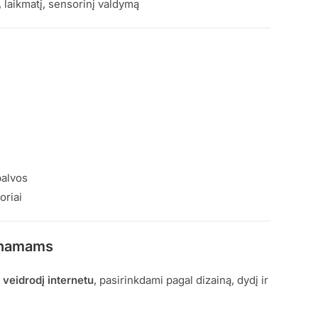
 laikmatį, sensorinį valdymą
palvos
oriai
ų namams
ą
veidrodį internetu
, pasirinkdami pagal dizainą, dydį ir