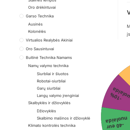
Stalinės lempos
Oro drėkintuvai
V
Garso Technika
Ausinės
M
Kolonėlės
į
Virtualios Realybės Akiniai
Oro Sausintuvai
Buitinė Technika Namams
Namų valymo technika
Siurbliai ir šluotos
Robotai-siurbliai
Garų siurbliai
-
1
0
%
n
u
o
l
a
i
d
Langų valymo įrenginiai
Skalbyklės ir džiovyklės
Džiovyklės
nuolaida
Skalbimo mašinos ir džiovyklės
-40 eur
Klimato kontrolės technika