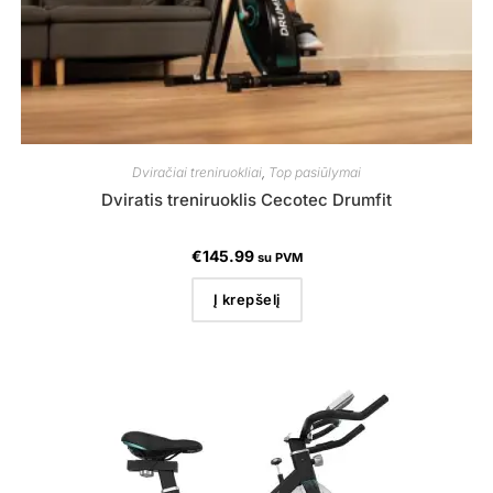
Dviračiai treniruokliai
,
Top pasiūlymai
Dviratis treniruoklis Cecotec Drumfit
€
145.99
su PVM
Į krepšelį