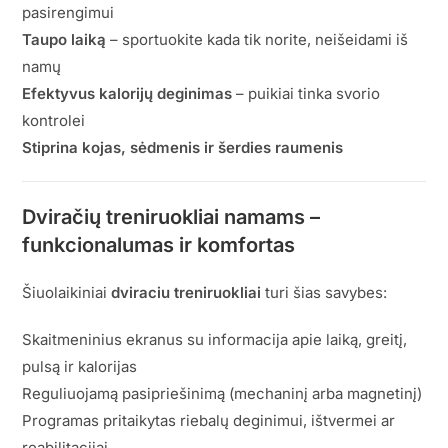
pasirengimui
Taupo laiką
– sportuokite kada tik norite, neišeidami iš
namų
Efektyvus kalorijų deginimas
– puikiai tinka svorio
kontrolei
Stiprina kojas, sėdmenis ir šerdies raumenis
Dviračių treniruokliai namams –
funkcionalumas ir komfortas
Šiuolaikiniai
dviraciu treniruokliai
turi šias savybes:
Skaitmeninius ekranus su informacija apie laiką, greitį,
pulsą ir kalorijas
Reguliuojamą pasipriešinimą (mechaninį arba magnetinį)
Programas pritaikytas riebalų deginimui, ištvermei ar
reabilitacijai