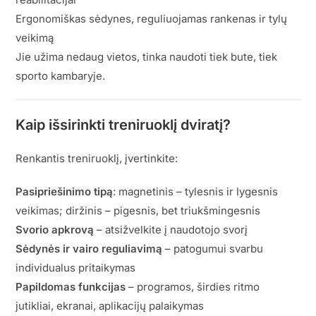
Ergonomiškas sėdynes, reguliuojamas rankenas ir tylų
veikimą
Jie užima nedaug vietos, tinka naudoti tiek bute, tiek
sporto kambaryje.
Kaip išsirinkti treniruoklį dviratį?
Renkantis treniruoklį, įvertinkite:
Pasipriešinimo tipą
: magnetinis – tylesnis ir lygesnis
veikimas; diržinis – pigesnis, bet triukšmingesnis
Svorio apkrovą
– atsižvelkite į naudotojo svorį
Sėdynės ir vairo reguliavimą
– patogumui svarbu
individualus pritaikymas
Papildomas funkcijas
– programos, širdies ritmo
jutikliai, ekranai, aplikacijų palaikymas