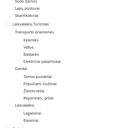
Sodo žarnos
Lapų pūstuvai
Skarifikatoriai
Laisvalaikis,turizmas
Transporto priemonės
Irklentės
Valtys
Baidarės
Elektriniai paspirtukai
Gamtai
Termo puodeliai
Pripučiami čiužiniai
Žibintuvėliai
Kepsninės, griliai
Laisvalaikis
Lagaminai
Baseinai