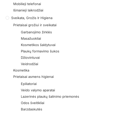
Mobilieji telefonai
Išmanieji laikrodžiai
Sveikata, Grožis Ir Higiena
Prietaisai grožiui ir sveikatai
Garbanojimo žirklės
Masažuokliai
Kosmetikos šaldytuvai
Plaukų formavimo šukos
Džiovintuvai
Veidrodžiai
Kosmetika
Prietaisai asmens higienai
Epiliatoriai
Veido valymo aparatai
Lazerinės plaukų šalinimo priemonės
Odos šveitikliai
Barzdaskutės