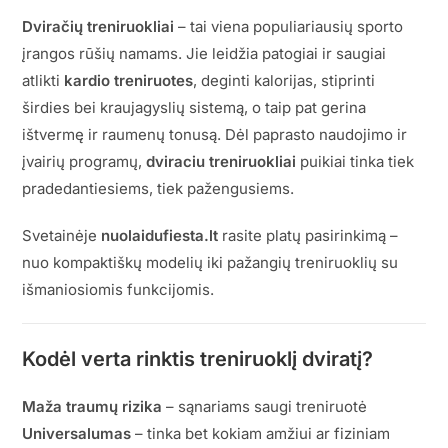
Dviračių treniruokliai
– tai viena populiariausių sporto
įrangos rūšių namams. Jie leidžia patogiai ir saugiai
atlikti
kardio treniruotes
, deginti kalorijas, stiprinti
širdies bei kraujagyslių sistemą, o taip pat gerina
ištvermę ir raumenų tonusą. Dėl paprasto naudojimo ir
įvairių programų,
dviraciu treniruokliai
puikiai tinka tiek
pradedantiesiems, tiek pažengusiems.
Svetainėje
nuolaidufiesta.lt
rasite platų pasirinkimą –
nuo kompaktiškų modelių iki pažangių treniruoklių su
išmaniosiomis funkcijomis.
Kodėl verta rinktis treniruoklį dviratį?
Maža traumų rizika
– sąnariams saugi treniruotė
Universalumas
– tinka bet kokiam amžiui ar fiziniam