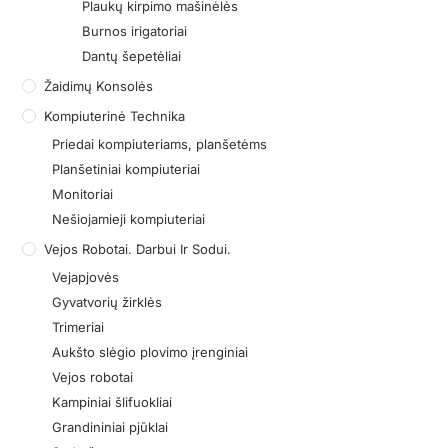
Plaukų kirpimo mašinėlės
Burnos irigatoriai
Dantų šepetėliai
Žaidimų Konsolės
Kompiuterinė Technika
Priedai kompiuteriams, planšetėms
Planšetiniai kompiuteriai
Monitoriai
Nešiojamieji kompiuteriai
Vejos Robotai. Darbui Ir Sodui.
Vejapjovės
Gyvatvorių žirklės
Trimeriai
Aukšto slėgio plovimo įrenginiai
Vejos robotai
Kampiniai šlifuokliai
Grandininiai pjūklai