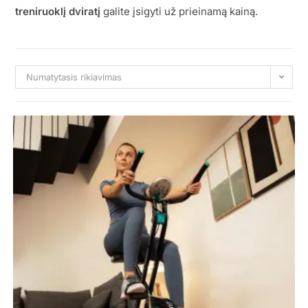
treniruoklį dviratį
galite įsigyti už prieinamą kainą.
Numatytasis rikiavimas