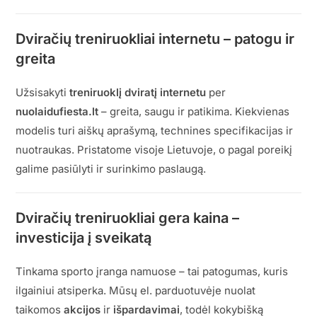
Dviračių treniruokliai internetu – patogu ir
greita
Užsisakyti
treniruoklį dviratį internetu
per
nuolaidufiesta.lt
– greita, saugu ir patikima. Kiekvienas
modelis turi aiškų aprašymą, technines specifikacijas ir
nuotraukas. Pristatome visoje Lietuvoje, o pagal poreikį
galime pasiūlyti ir surinkimo paslaugą.
Dviračių treniruokliai gera kaina –
investicija į sveikatą
Tinkama sporto įranga namuose – tai patogumas, kuris
ilgainiui atsiperka. Mūsų el. parduotuvėje nuolat
taikomos
akcijos
ir
išpardavimai
, todėl kokybišką