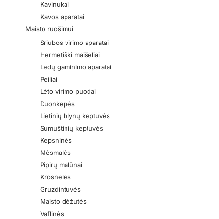
Kavinukai
Kavos aparatai
Maisto ruošimui
Sriubos virimo aparatai
Hermetiški maišeliai
Ledų gaminimo aparatai
Peiliai
Lėto virimo puodai
Duonkepės
Lietinių blynų keptuvės
Sumuštinių keptuvės
Kepsninės
Mėsmalės
Pipirų malūnai
Krosnelės
Gruzdintuvės
Maisto dėžutės
Vaflinės