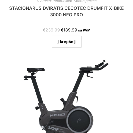
Dviračiai treniruokliai
,
Sporto prekės
STACIONARUS DVIRATIS CECOTEC DRUMFIT X-BIKE
3000 NEO PRO
€
239.99
€
189.99
su PVM
Į krepšelį