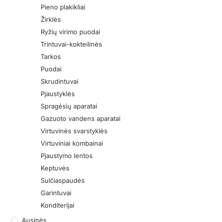
Pieno plakikliai
Žirklės
Ryžių virimo puodai
Trintuvai-kokteilinės
Tarkos
Puodai
Skrudintuvai
Pjaustyklės
Spragėsių aparatai
Gazuoto vandens aparatai
Virtuvinės svarstyklės
Virtuviniai kombainai
Pjaustymo lentos
Keptuvės
Sulčiaspaudės
Garintuvai
Konditerijai
Ausinės