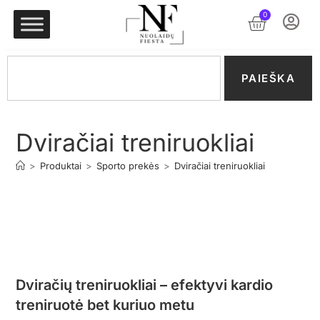
0
PAIEŠKA
Dviračiai treniruokliai
>
Produktai
>
Sporto prekės
>
Dviračiai treniruokliai
Dviračių treniruokliai – efektyvi kardio
treniruotė bet kuriuo metu