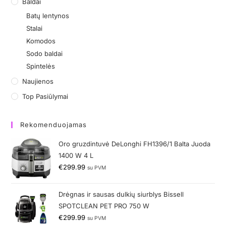
Baldai
Batų lentynos
Stalai
Komodos
Sodo baldai
Spintelės
Naujienos
Top Pasiūlymai
Rekomenduojamas
Oro gruzdintuvė DeLonghi FH1396/1 Balta Juoda
1400 W 4 L
€
299.99
su PVM
Drėgnas ir sausas dulkių siurblys Bissell
SPOTCLEAN PET PRO 750 W
€
299.99
su PVM