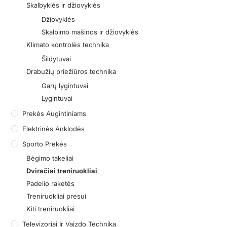
Skalbyklės ir džiovyklės
Džiovyklės
Skalbimo mašinos ir džiovyklės
Klimato kontrolės technika
Šildytuvai
Drabužių priežiūros technika
Garų lygintuvai
Lygintuvai
Prekės Augintiniams
Elektrinės Anklodės
Sporto Prekės
Bėgimo takeliai
Dviračiai treniruokliai
Padelio raketės
Treniruokliai presui
Kiti treniruokliai
Televizoriai Ir Vaizdo Technika