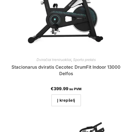
Dviračiai treniruokliai
,
Sporto prekės
Stacionarus dviratis Cecotec DrumFit Indoor 13000
Delfos
€
399.99
su PVM
Į krepšelį