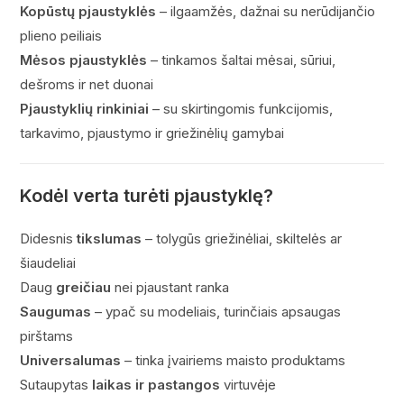
Kopūstų pjaustyklės
– ilgaamžės, dažnai su nerūdijančio
plieno peiliais
Mėsos pjaustyklės
– tinkamos šaltai mėsai, sūriui,
dešroms ir net duonai
Pjaustyklių rinkiniai
– su skirtingomis funkcijomis,
tarkavimo, pjaustymo ir griežinėlių gamybai
Kodėl verta turėti pjaustyklę?
Didesnis
tikslumas
– tolygūs griežinėliai, skiltelės ar
šiaudeliai
Daug
greičiau
nei pjaustant ranka
Saugumas
– ypač su modeliais, turinčiais apsaugas
pirštams
Universalumas
– tinka įvairiems maisto produktams
Sutaupytas
laikas ir pastangos
virtuvėje