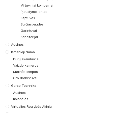
Virtuviniai kombainai
Pjaustymo lentos
Keptuvės
Sulčiaspaudės
Garintuvai
Konditerijai
Ausinės
Išmanieji Namai
Durų skambučiai
Vaizdo kameros
Stalinės lempos
Oro drėkintuvai
Garso Technika
Ausinės
Kolonėlės
Virtualios Realybės Akiniai