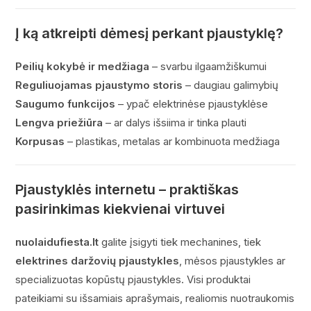
Į ką atkreipti dėmesį perkant pjaustyklę?
Peilių kokybė ir medžiaga
– svarbu ilgaamžiškumui
Reguliuojamas pjaustymo storis
– daugiau galimybių
Saugumo funkcijos
– ypač elektrinėse pjaustyklėse
Lengva priežiūra
– ar dalys išsiima ir tinka plauti
Korpusas
– plastikas, metalas ar kombinuota medžiaga
Pjaustyklės internetu – praktiškas
pasirinkimas kiekvienai virtuvei
nuolaidufiesta.lt
galite įsigyti tiek mechanines, tiek
elektrines daržovių pjaustykles
, mėsos pjaustykles ar
specializuotas kopūstų pjaustykles. Visi produktai
pateikiami su išsamiais aprašymais, realiomis nuotraukomis