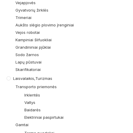
Vejapjovės
Gyvatvorių žirklės
Trimeriai
Aukšto slėgio plovimo įrenginiai
Vejos robotai
Kampiniai šlifuokliai
Grandininiai pjūklai
Sodo žarnos
Lapų pūstuvai
Skarifikatoriai
Laisvalaikis,turizmas
Transporto priemonės
Irklentės
Valtys
Baidarės
Elektriniai paspirtukai
Gamtai