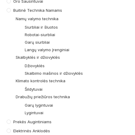
Oro Sausintuvai
Buitinė Technika Namams
Namų valymo technika
Siurbliai ir šluotos
Robotai-siurbliai
Garų siurbliai
Langų valymo įrenginiai
Skalbyklės ir džiovyklės
Džiovyklės
Skalbimo mašinos ir džiovyklės
Klimato kontrolės technika
Šildytuvai
Drabužių priežiūros technika
Garų lygintuvai
Lygintuvai
Prekės Augintiniams
Elektrinės Anklodės