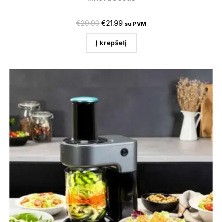
€
29.99
€
21.99
su PVM
Į krepšelį