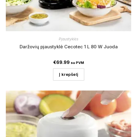
Pjaustyklės
Daržovių pjaustyklė Cecotec 1 L 80 W Juoda
€
69.99
su PVM
Į krepšelį