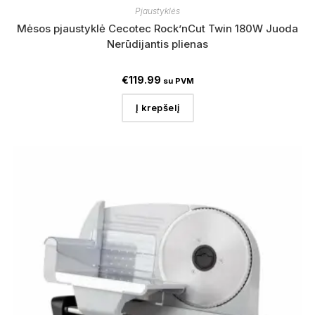
Pjaustyklės
Mėsos pjaustyklė Cecotec Rock’nCut Twin 180W Juoda
Nerūdijantis plienas
€
119.99
su PVM
Į krepšelį