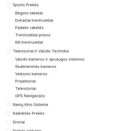
Sporto Prekės
Bėgimo takeliai
Dviračiai treniruokliai
Padelio raketės
Treniruokliai presui
Kiti treniruokliai
Televizoriai Ir Vaizdo Technika
Vaizdo kameros ir apsaugos sistemos
Skaitmeninės kameros
Veiksmo kameros
Projektoriai
Televizoriai
GPS Navigacijos
Namų Kino Sistema
Kalėdinės Prekės
Dronai
Prekės Vaikams