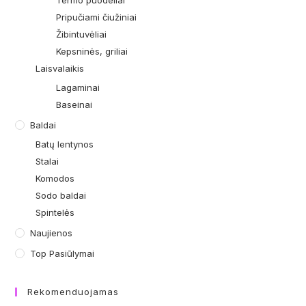
Termo puodeliai
Pripučiami čiužiniai
Žibintuvėliai
Kepsninės, griliai
Laisvalaikis
Lagaminai
Baseinai
Baldai
Batų lentynos
Stalai
Komodos
Sodo baldai
Spintelės
Naujienos
Top Pasiūlymai
Rekomenduojamas