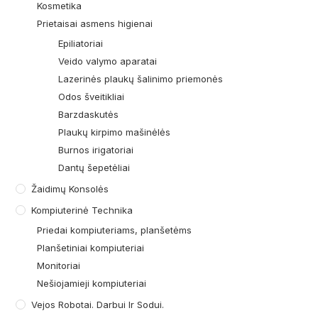
Kosmetika
Prietaisai asmens higienai
Epiliatoriai
Veido valymo aparatai
Lazerinės plaukų šalinimo priemonės
Odos šveitikliai
Barzdaskutės
Plaukų kirpimo mašinėlės
Burnos irigatoriai
Dantų šepetėliai
Žaidimų Konsolės
Kompiuterinė Technika
Priedai kompiuteriams, planšetėms
Planšetiniai kompiuteriai
Monitoriai
Nešiojamieji kompiuteriai
Vejos Robotai. Darbui Ir Sodui.