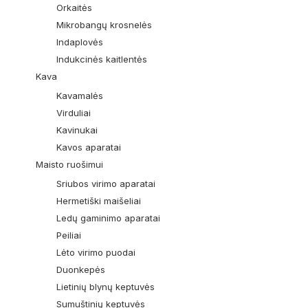
Orkaitės
Mikrobangų krosnelės
Indaplovės
Indukcinės kaitlentės
Kava
Kavamalės
Virduliai
Kavinukai
Kavos aparatai
Maisto ruošimui
Sriubos virimo aparatai
Hermetiški maišeliai
Ledų gaminimo aparatai
Peiliai
Lėto virimo puodai
Duonkepės
Lietinių blynų keptuvės
Sumuštinių keptuvės