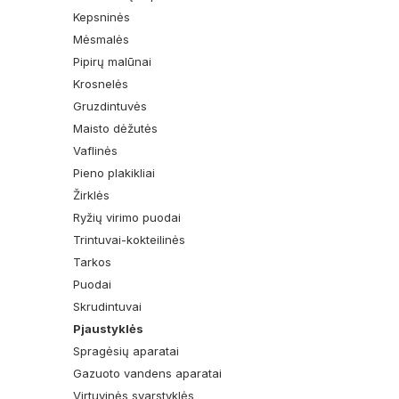
Kepsninės
Mėsmalės
Pipirų malūnai
Krosnelės
Gruzdintuvės
Maisto dėžutės
Vaflinės
Pieno plakikliai
Žirklės
Ryžių virimo puodai
Trintuvai-kokteilinės
Tarkos
Puodai
Skrudintuvai
Pjaustyklės
Spragėsių aparatai
Gazuoto vandens aparatai
Virtuvinės svarstyklės