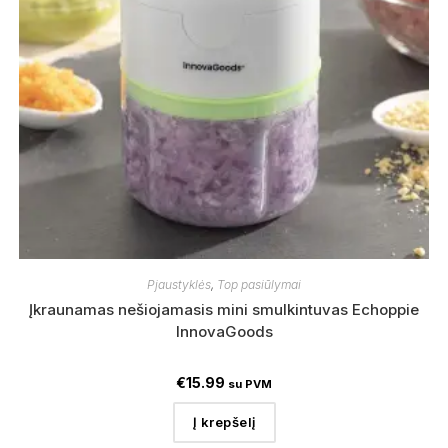
Pjaustyklės
,
Top pasiūlymai
Įkraunamas nešiojamasis mini smulkintuvas Echoppie
InnovaGoods
€
15.99
su PVM
Į krepšelį