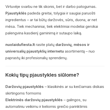
Virtuvėje svarbu ne tik skonis, bet ir darbo patogumas.
Pjaustyklės
padeda greitai, tolygiai ir saugiai paruošti
ingredientus – ar tai būtų daržovės, sūris, duona, ar net
mėsa. Tiek mechaniniai, tiek elektriniai modeliai gerokai
palengvina kasdienį gaminimą ir sutaupo laiką.
nuolaidufiesta.lt
rasite platų
daržovių, mėsos ir
universalių pjaustyklių internetu
asortimentą – nuo
paprastų iki profesionalių sprendimų.
Kokių tipų pjaustykles siūlome?
Daržovių pjaustyklės
– klasikinės ar su keičiamais diskais
skirtingoms formoms
Elektrinės daržovių pjaustyklės
– galingos, su
automatiniu veikimu ir keliomis greičio parinktimis