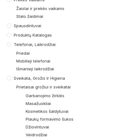
Žaislai ir prekės vaikams
Stalo žaidimai
Spausdintuvai
Produktų Katalogas
Telefonai, Laikrodžiai
Priedai
Mobilieji telefonai
Išmanieji laikrodžiai
Sveikata, Grožis Ir Higiena
Prietaisai grožiui ir sveikatai
Garbanojimo žirklės
Masažuokliai
Kosmetikos šaldytuvai
Plaukų formavimo šukos
Džiovintuvai
Veidrodžiai