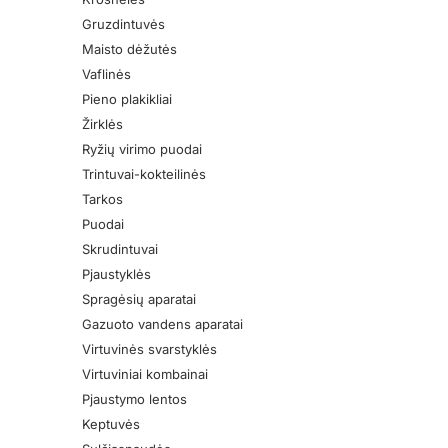
Gruzdintuvės
Maisto dėžutės
Vaflinės
Pieno plakikliai
Žirklės
Ryžių virimo puodai
Trintuvai-kokteilinės
Tarkos
Puodai
Skrudintuvai
Pjaustyklės
Spragėsių aparatai
Gazuoto vandens aparatai
Virtuvinės svarstyklės
Virtuviniai kombainai
Pjaustymo lentos
Keptuvės