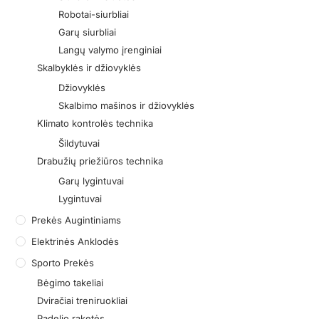
Robotai-siurbliai
Garų siurbliai
Langų valymo įrenginiai
Skalbyklės ir džiovyklės
Džiovyklės
Skalbimo mašinos ir džiovyklės
Klimato kontrolės technika
Šildytuvai
Drabužių priežiūros technika
Garų lygintuvai
Lygintuvai
Prekės Augintiniams
Elektrinės Anklodės
Sporto Prekės
Bėgimo takeliai
Dviračiai treniruokliai
Padelio raketės