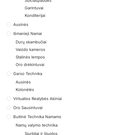
Sulčiaspaudės
Garintuvai
Konditerijai
Ausinės
Išmanieji Namai
Durų skambučiai
Vaizdo kameros
Stalinės lempos
Oro drėkintuvai
Garso Technika
Ausinės
Kolonėlės
Virtualios Realybės Akiniai
Oro Sausintuvai
Buitinė Technika Namams
Namų valymo technika
Siurbliai ir šluotos