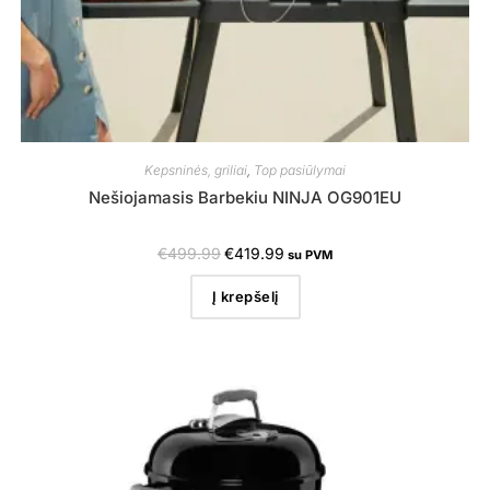
Kepsninės, griliai
,
Top pasiūlymai
Nešiojamasis Barbekiu NINJA OG901EU
€
499.99
€
419.99
su PVM
Į krepšelį