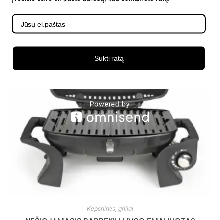
Sukti ratą
Kepsninės, griliai