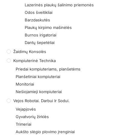
Lazerinės plaukų šalinimo priemonės
Odos šveitikliai
Barzdaskutės
Plaukų kirpimo mašinėlės
Burnos irigatoriai
Dantų šepetėliai
Žaidimų Konsolės
Kompiuterinė Technika
Priedai kompiuteriams, planšetėms
Planšetiniai kompiuteriai
Monitoriai
Nešiojamieji kompiuteriai
Vejos Robotai. Darbui Ir Sodui.
Vejapjovės
Gyvatvorių žirklės
Trimeriai
Aukšto slėgio plovimo įrenginiai