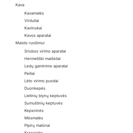
Kava
Kavamalės
Virduliai
Kavinukai
Kavos aparatai
Maisto ruošimui
Sriubos virimo aparatai
Hermetiški maišeliai
Ledų gaminimo aparatai
Peiliai
Lėto virimo puodai
Duonkepės
Lietinių blynų keptuvės
Sumuštinių keptuvės
Kepsninės
Mėsmalės
Pipirų malūnai
Krosnelės