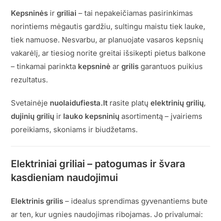
Kepsninės
ir
griliai
– tai nepakeičiamas pasirinkimas
norintiems mėgautis gardžiu, sultingu maistu tiek lauke,
tiek namuose. Nesvarbu, ar planuojate vasaros kepsnių
vakarėlį, ar tiesiog norite greitai išsikepti pietus balkone
– tinkamai parinkta
kepsninė
ar
grilis
garantuos puikius
rezultatus.
Svetainėje
nuolaidufiesta.lt
rasite platų
elektrinių grilių
,
dujinių grilių
ir
lauko kepsninių
asortimentą – įvairiems
poreikiams, skoniams ir biudžetams.
Elektriniai griliai – patogumas ir švara
kasdieniam naudojimui
Elektrinis grilis
– idealus sprendimas gyvenantiems bute
ar ten, kur ugnies naudojimas ribojamas. Jo privalumai: