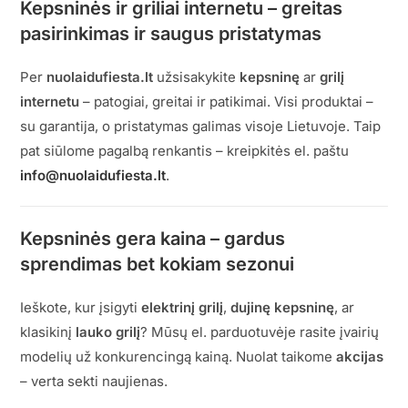
Kepsninės ir griliai internetu – greitas
pasirinkimas ir saugus pristatymas
Per
nuolaidufiesta.lt
užsisakykite
kepsninę
ar
grilį
internetu
– patogiai, greitai ir patikimai. Visi produktai –
su garantija, o pristatymas galimas visoje Lietuvoje. Taip
pat siūlome pagalbą renkantis – kreipkitės el. paštu
info@nuolaidufiesta.lt
.
Kepsninės gera kaina – gardus
sprendimas bet kokiam sezonui
Ieškote, kur įsigyti
elektrinį grilį
,
dujinę kepsninę
, ar
klasikinį
lauko grilį
? Mūsų el. parduotuvėje rasite įvairių
modelių už konkurencingą kainą. Nuolat taikome
akcijas
– verta sekti naujienas.