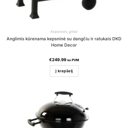
Kepsninės, griliai
Anglimis kūrenama kepsninė su dangčiu ir ratukais DKD
Home Decor
€
249.99
su PVM
Į krepšelį