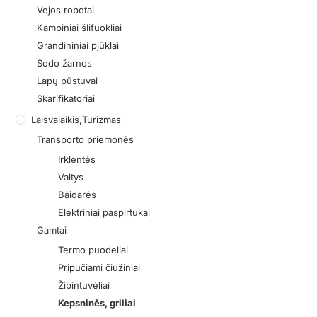
Vejos robotai
Kampiniai šlifuokliai
Grandininiai pjūklai
Sodo žarnos
Lapų pūstuvai
Skarifikatoriai
Laisvalaikis,turizmas
Transporto priemonės
Irklentės
Valtys
Baidarės
Elektriniai paspirtukai
Gamtai
Termo puodeliai
Pripučiami čiužiniai
Žibintuvėliai
Kepsninės, griliai