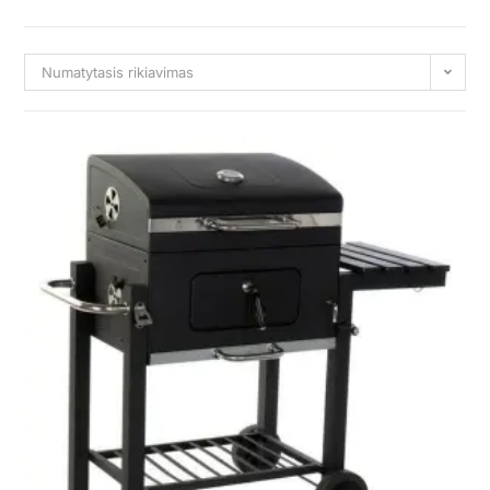
Numatytasis rikiavimas