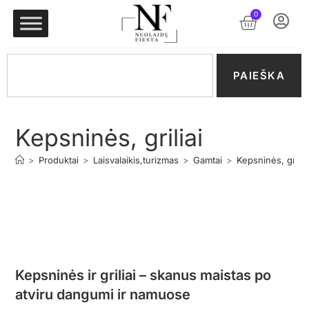
0
PAIEŠKA
Kepsninės, griliai
>
Produktai
>
Laisvalaikis,turizmas
>
Gamtai
>
Kepsninės, grilia
Kepsninės ir griliai – skanus maistas po
atviru dangumi ir namuose