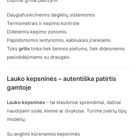
Dujiniai griliai pasižymi:
Daugiafunkcinėmis degiklių sistemomis
Termometrais ir kepimo kontrole
Didelėmis kepimo zonomis
Papildomomis lentynomis, kabliukais įrankiams
Toks
grilis
tinka tiek šeimos pietums, tiek didesniems
pasisėdėjimams su draugais.
Lauko kepsninės – autentiška patirtis
gamtoje
Lauko kepsninės
– tai klasikiniai sprendimai, dažnai
naudojami sode, kieme ar išvykose. Turime įvairių tipų
modelių:
Su anglimi kūrenamos kepsninės