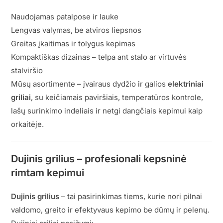
Naudojamas patalpose ir lauke
Lengvas valymas, be atviros liepsnos
Greitas įkaitimas ir tolygus kepimas
Kompaktiškas dizainas – telpa ant stalo ar virtuvės
stalviršio
Mūsų asortimente – įvairaus dydžio ir galios
elektriniai
griliai
, su keičiamais paviršiais, temperatūros kontrole,
lašų surinkimo indeliais ir netgi dangčiais kepimui kaip
orkaitėje.
Dujinis grilius – profesionali kepsninė
rimtam kepimui
Dujinis grilius
– tai pasirinkimas tiems, kurie nori pilnai
valdomo, greito ir efektyvaus kepimo be dūmų ir pelenų.