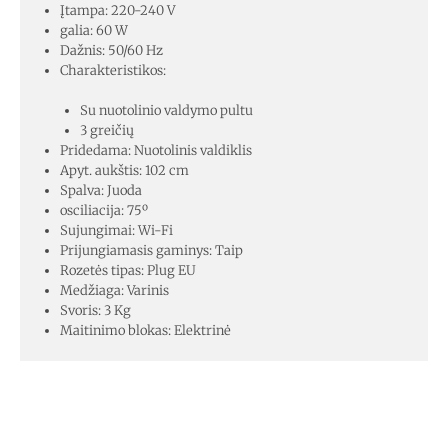
Įtampa: 220-240 V
galia: 60 W
Dažnis: 50/60 Hz
Charakteristikos:
Su nuotolinio valdymo pultu
3 greičių
Pridedama: Nuotolinis valdiklis
Apyt. aukštis: 102 cm
Spalva: Juoda
osciliacija: 75º
Sujungimai: Wi-Fi
Prijungiamasis gaminys: Taip
Rozetės tipas: Plug EU
Medžiaga: Varinis
Svoris: 3 Kg
Maitinimo blokas: Elektrinė