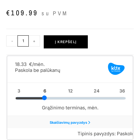
€
109.99
su PVM
-
+
Į KREPŠELĮ