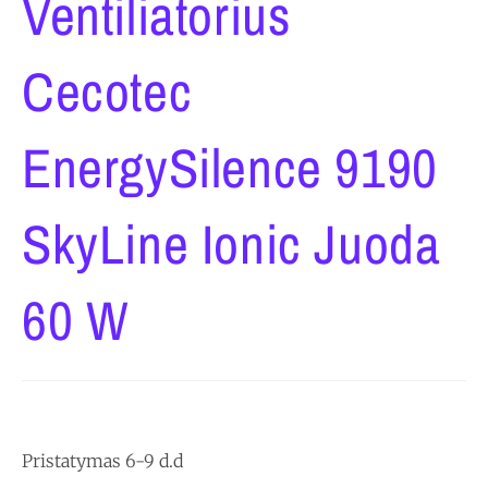
Ventiliatorius
Cecotec
EnergySilence 9190
SkyLine Ionic Juoda
60 W
Pristatymas 6-9 d.d