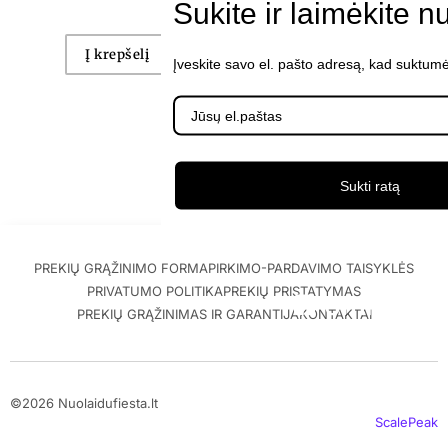
Sukite ir laimėkite n
€
29.99
su PVM
Į krepšelį
Įveskite savo el. pašto adresą, kad suktumė
Į krepšelį
Sukti ratą
PREKIŲ GRĄŽINIMO FORMA
PIRKIMO-PARDAVIMO TAISYKLĖS
PRIVATUMO POLITIKA
PREKIŲ PRISTATYMAS
PREKIŲ GRĄŽINIMAS IR GARANTIJA
KONTAKTAI
©2026 Nuolaidufiesta.lt
ScalePeak