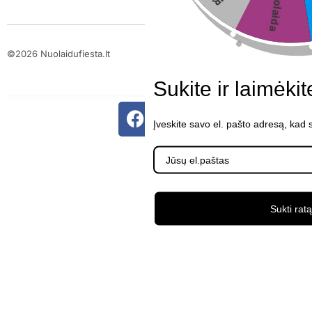
6%nuolaida
©2026 Nuolaidufiesta.lt
ScalePeak
Sukite ir laimėki
Įveskite savo el. pašto adresą, kad 
Sukti ratą