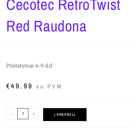
Cecotec RetroTwist
Red Raudona
Pristatymas 6-9 d.d
€
49.99
su PVM
-
+
Į KREPŠELĮ