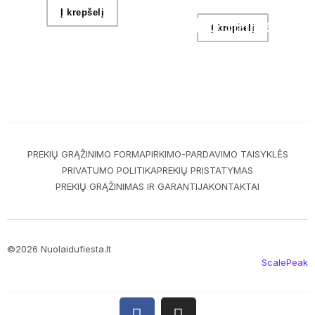
Į krepšelį
Į krepšelį
PREKIŲ GRĄŽINIMO FORMA
PIRKIMO-PARDAVIMO TAISYKLĖS
PRIVATUMO POLITIKA
PREKIŲ PRISTATYMAS
PREKIŲ GRĄŽINIMAS IR GARANTIJA
KONTAKTAI
©2026 Nuolaidufiesta.lt
ScalePeak