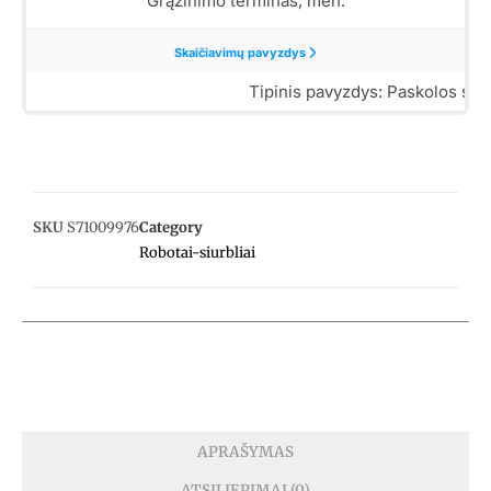
SKU
S71009976
Category
Robotai-siurbliai
APRAŠYMAS
ATSILIEPIMAI (0)