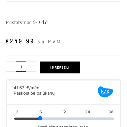
Pristatymas 6-9 d.d
€
249.99
su PVM
-
+
Į KREPŠELĮ