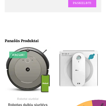
Panašūs Produktai
AKCIJA!
Robotai-siurbliai
Robotai-siurbliai
Robotas dulkių siurblys
IŠMANUSIS LANGŲ