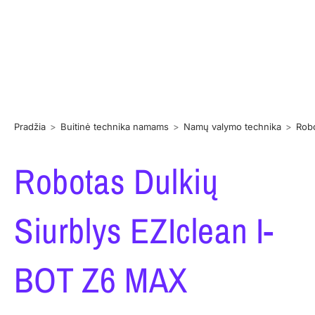
Pradžia
>
Buitinė technika namams
>
Namų valymo technika
>
Robo
Robotas Dulkių
Siurblys EZIclean I-
BOT Z6 MAX