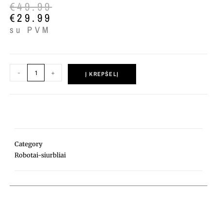
€
49.99
€
29.99
su PVM
-
+
Į KREPŠELĮ
Category
Robotai-siurbliai