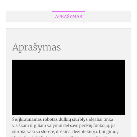
APRAŠYMAS
Aprašymas
Šis
įkraunamas robotas dulkių siurblys
idealiai tinka
visiškam ir giliam valymui dėl savo penkių funkcijų: jis
siurbia, valo su šluoste, drėkina, dezinfekuoja. Įjungimo /