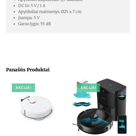
DC In: 5 V / 1 A
Apytiksliai matmenys: Ø25 x 7 cm
Įtampa: 5 V
Garso lygis: 55 dB
Panašūs Produktai
AKCIJA!
AKCIJA!