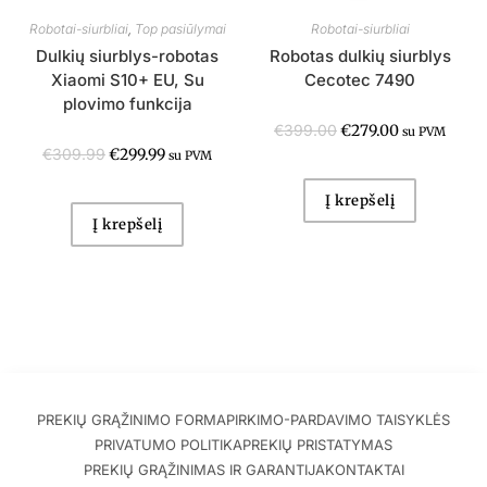
Robotai-siurbliai
,
Top pasiūlymai
Robotai-siurbliai
Dulkių siurblys-robotas
Robotas dulkių siurblys
Xiaomi S10+ EU, Su
Cecotec 7490
plovimo funkcija
€
399.00
€
279.00
su PVM
€
309.99
€
299.99
su PVM
Į krepšelį
Į krepšelį
PREKIŲ GRĄŽINIMO FORMA
PIRKIMO-PARDAVIMO TAISYKLĖS
PRIVATUMO POLITIKA
PREKIŲ PRISTATYMAS
PREKIŲ GRĄŽINIMAS IR GARANTIJA
KONTAKTAI