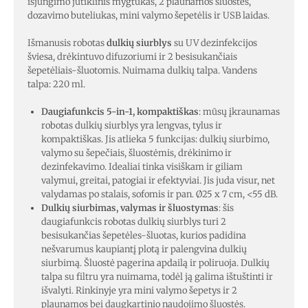
išjungimo jutiklinis mygtukas, 2 plaunamos šluostės,
dozavimo buteliukas, mini valymo šepetėlis ir USB laidas.
Išmanusis robotas
dulkių siurblys
su UV dezinfekcijos
šviesa, drėkintuvo difuzoriumi ir 2 besisukančiais
šepetėliais-šluotomis. Nuimama dulkių talpa. Vandens
talpa: 220 ml.
Daugiafunkcis 5-in-1, kompaktiškas
: mūsų įkraunamas
robotas dulkių siurblys yra lengvas, tylus ir
kompaktiškas. Jis atlieka 5 funkcijas: dulkių siurbimo,
valymo su šepečiais, šluostėmis, drėkinimo ir
dezinfekavimo. Idealiai tinka visiškam ir giliam
valymui, greitai, patogiai ir efektyviai. Jis juda visur, net
valydamas po stalais, sofomis ir pan. Ø25 x 7 cm, <55 dB.
Dulkių siurbimas, valymas ir šluostymas
: šis
daugiafunkcis robotas dulkių siurblys turi 2
besisukančias šepetėles-šluotas, kurios padidina
nešvarumus kaupiantį plotą ir palengvina dulkių
siurbimą. Šluostė pagerina apdailą ir poliruoja. Dulkių
talpa su filtru yra nuimama, todėl ją galima ištuštinti ir
išvalyti. Rinkinyje yra mini valymo šepetys ir 2
plaunamos bei daugkartinio naudojimo šluostės.