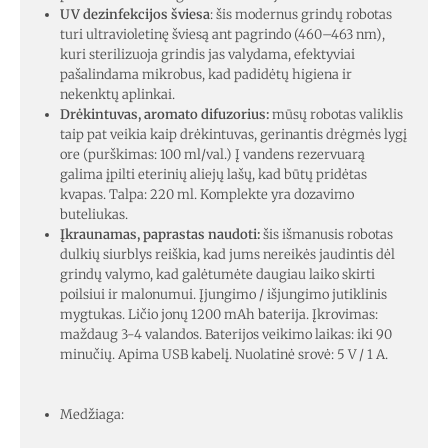
UV dezinfekcijos šviesa
: šis modernus grindų robotas
turi ultravioletinę šviesą ant pagrindo (460–463 nm),
kuri sterilizuoja grindis jas valydama, efektyviai
pašalindama mikrobus, kad padidėtų higiena ir
nekenktų aplinkai.
Drėkintuvas, aromato difuzorius:
mūsų robotas valiklis
taip pat veikia kaip drėkintuvas, gerinantis drėgmės lygį
ore (purškimas: 100 ml/val.) Į vandens rezervuarą
galima įpilti eterinių aliejų lašų, kad būtų pridėtas
kvapas. Talpa: 220 ml. Komplekte yra dozavimo
buteliukas.
Įkraunamas, paprastas naudoti:
šis išmanusis robotas
dulkių siurblys reiškia, kad jums nereikės jaudintis dėl
grindų valymo, kad galėtumėte daugiau laiko skirti
poilsiui ir malonumui. Įjungimo / išjungimo jutiklinis
mygtukas. Ličio jonų 1200 mAh baterija. Įkrovimas:
maždaug 3-4 valandos. Baterijos veikimo laikas: iki 90
minučių. Apima USB kabelį. Nuolatinė srovė: 5 V / 1 A.
Medžiaga: