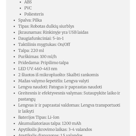
ABS
PVC
Poliesteris
Spalva: Pilka
Tipas: Robotas dulkių siurblys
Įkraunamas: Rinkinyje yra USB laidas
Daugiafunkciniai: 5-in-1
Taktilinis mygtukas: On/Off
Talpa: 220 ml
Purškimas: 100 ml/h
Pridedama: Pripilimo talpa
LED UV: 460-463 nm
2 šluotos iš mikropluošto: Skalbti rankomis
Mažas valymo šepetėlis: Lengva valyti
Lengva naudoti: Patogus ir paprastas naudoti
Greitesnis ir efektyvesnis valymas: Sutaupykite laiko ir
pastangų
Lengvas ir ir paprastai valdomas: Lengva transportuoti
ir laikyti
Baterijos Tipas: Li-Ion
Akumuliatoriaus talpa: 1200 mAh
Apytikslis įkrovimo laikas: 3-4 valandos
Apytikslis diapazonas: 1,5 valandos