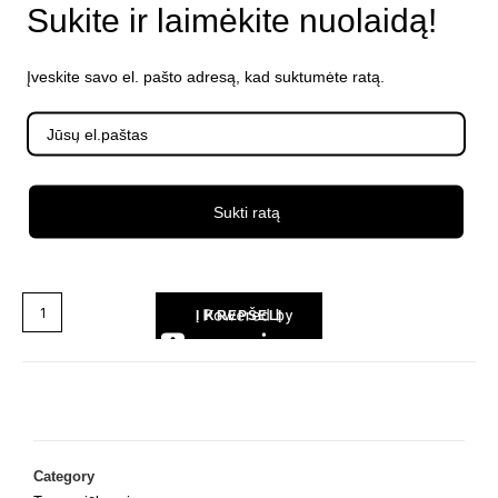
Sukite ir laimėkite nuolaidą!
Įveskite savo el. pašto adresą, kad suktumėte ratą.
Pristatymas 6-9 d.d
€
109.99
€
59.99
su PVM
Sukti ratą
Į KREPŠELĮ
Category