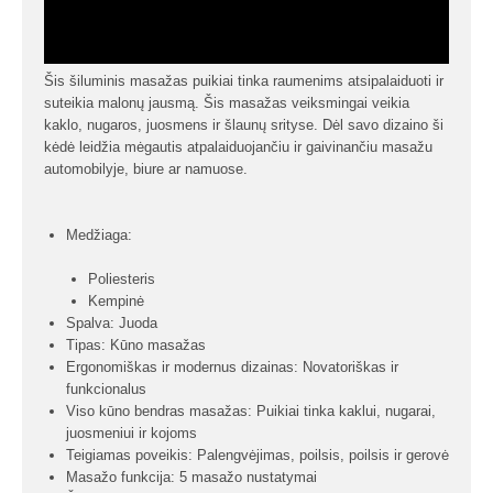
Šis šiluminis masažas puikiai tinka raumenims atsipalaiduoti ir
suteikia malonų jausmą. Šis masažas veiksmingai veikia
kaklo, nugaros, juosmens ir šlaunų srityse. Dėl savo dizaino ši
kėdė leidžia mėgautis atpalaiduojančiu ir gaivinančiu masažu
automobilyje, biure ar namuose.
Medžiaga:
Poliesteris
Kempinė
Spalva: Juoda
Tipas: Kūno masažas
Ergonomiškas ir modernus dizainas: Novatoriškas ir
funkcionalus
Viso kūno bendras masažas: Puikiai tinka kaklui, nugarai,
juosmeniui ir kojoms
Teigiamas poveikis: Palengvėjimas, poilsis, poilsis ir gerovė
Masažo funkcija: 5 masažo nustatymai