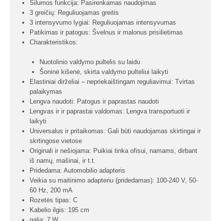
Šilumos funkcija: Pasirenkamas naudojimas
3 greičių: Reguliuojamas greitis
3 intensyvumo lygiai: Reguliuojamas intensyvumas
Patikimas ir patogus: Švelnus ir malonus prisilietimas
Charakteristikos:
Nuotolinio valdymo pultelis su laidu
Šoninė kišenė, skirta valdymo pulteliui laikyti
Elastiniai dirželiai – nepriekaištingam reguliavimui: Tvirtas
palaikymas
Lengva naudoti: Patogus ir paprastas naudoti
Lengvas ir ir paprastai valdomas: Lengva transportuoti ir
laikyti
Universalus ir pritaikomas: Gali būti naudojamas skirtingai ir
skrtingose vietose
Originali ir nešiojama: Puikiai tinka ofisui, namams, dirbant
iš namų, mašinai, ir t.t.
Pridedama: Automobilio adapteris
Veikia su maitinimo adapteriu (pridedamas): 100-240 V, 50-
60 Hz, 200 mA
Rozetės tipas: C
Kabelio ilgis: 195 cm
galia: 7 W