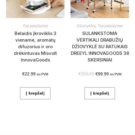
Top pasiūlymai
Džiovyklės
,
Top pasiūlymai
Belaidis įkroviklis 3
SULANKSTOMA
viename, aromatų
VERTIKALI DRABUŽIŲ
difuzorius ir oro
DŽIOVYKLĖ SU RATUKAIS
drėkintuvas Misvolt
DREEYL INNOVAGOODS 38
InnovaGoods
SKERSINIAI
€
129.99
€
22.99
€
99.99
su PVM
su PVM
Į krepšelį
Į krepšelį