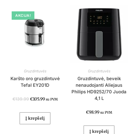
AKCIJA!
Gruzdintuvės
Gruzdintuvės
Karšto oro gruzdintuvė
Gruzdintuvė, beveik
Tefal EY201D
nenaudojanti Aliejaus
Philips HD9252/70 Juoda
4,1 L
€
139.99
€
105.99
su PVM
€
98.99
su PVM
Į krepšelį
Į krepšelį