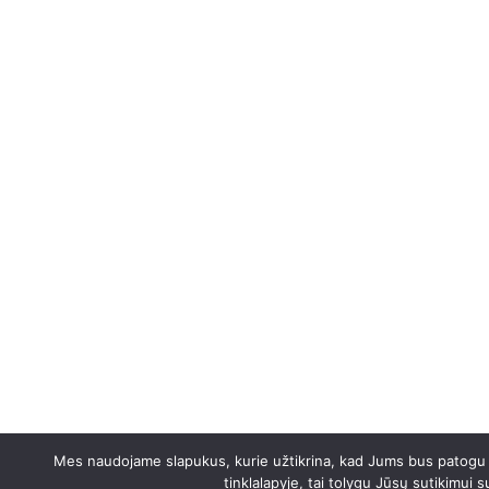
Mes naudojame slapukus, kurie užtikrina, kad Jums bus patogu na
tinklalapyje, tai tolygu Jūsų sutikimui 