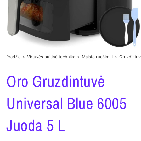
Pradžia
>
Virtuvės buitinė technika
>
Maisto ruošimui
>
Gruzdintu
Oro Gruzdintuvė
Universal Blue 6005
Juoda 5 L