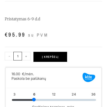
Pristatymas 6-9 d.d
€
95.99
su PVM
-
+
Į KREPŠELĮ