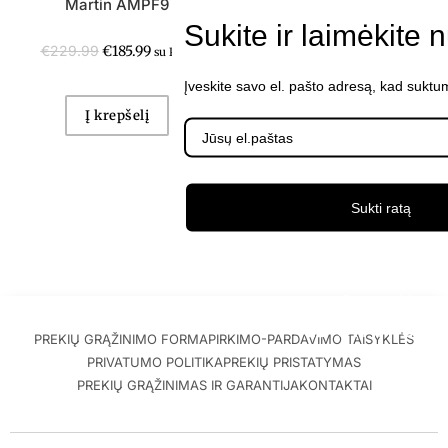
Martin AMPF9
šepetėliu oro
gruzdintuvėms Mollicon
Sukite ir laimėkite 
InnovaGoods 2 vnt
€
229.99
€
185.99
su PVM
Įveskite savo el. pašto adresą, kad suktu
€
18.99
su PVM
Į krepšelį
Į krepšelį
Sukti ratą
PREKIŲ GRĄŽINIMO FORMA
PIRKIMO-PARDAVIMO TAISYKLĖS
PRIVATUMO POLITIKA
PREKIŲ PRISTATYMAS
PREKIŲ GRĄŽINIMAS IR GARANTIJA
KONTAKTAI