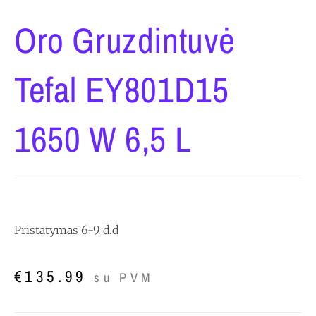
Oro Gruzdintuvė
Tefal EY801D15
1650 W 6,5 L
Pristatymas 6-9 d.d
€
135.99
su PVM