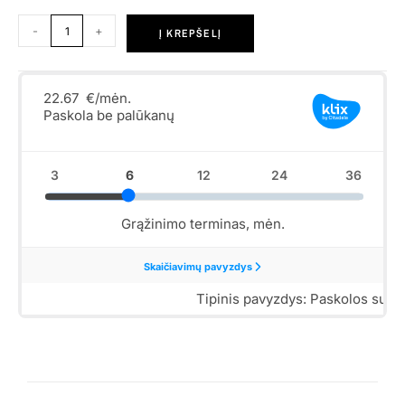
-
+
Į KREPŠELĮ