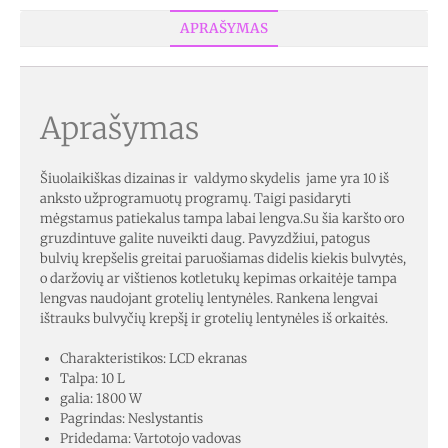
APRAŠYMAS
Aprašymas
Šiuolaikiškas dizainas ir valdymo skydelis jame yra 10 iš
anksto užprogramuotų programų. Taigi pasidaryti
mėgstamus patiekalus tampa labai lengva.Su šia karšto oro
gruzdintuve galite nuveikti daug. Pavyzdžiui, patogus
bulvių krepšelis greitai paruošiamas didelis kiekis bulvytės,
o daržovių ar vištienos kotletukų kepimas orkaitėje tampa
lengvas naudojant grotelių lentynėles. Rankena lengvai
ištrauks bulvyčių krepšį ir grotelių lentynėles iš orkaitės.
Charakteristikos: LCD ekranas
Talpa: 10 L
galia: 1800 W
Pagrindas: Neslystantis
Pridedama: Vartotojo vadovas