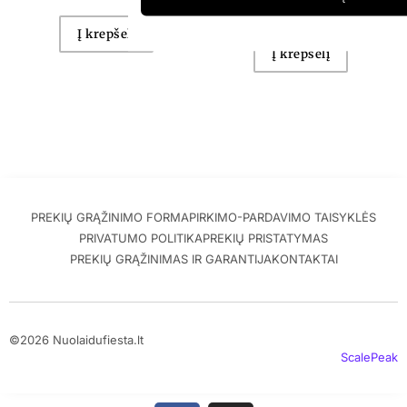
Į krepšelį
Į krepšelį
PREKIŲ GRĄŽINIMO FORMA
PIRKIMO-PARDAVIMO TAISYKLĖS
PRIVATUMO POLITIKA
PREKIŲ PRISTATYMAS
PREKIŲ GRĄŽINIMAS IR GARANTIJA
KONTAKTAI
©2026 Nuolaidufiesta.lt
ScalePeak