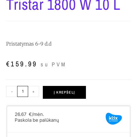
Tristar 1800 W 10 L
Pristatymas 6-9 d.d
€
159.99
su PVM
-
+
Į KREPŠELĮ