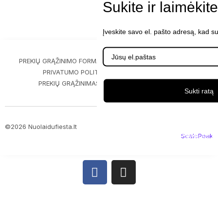
Sukite ir laimėkit
Įveskite savo el. pašto adresą, kad s
PREKIŲ GRĄŽINIMO FORMA
PIRKIMO-PARDAVIMO TAISYKLĖS
PRIVATUMO POLITIKA
PREKIŲ PRISTATYMAS
PREKIŲ GRĄŽINIMAS IR GARANTIJA
KONTAKTAI
Sukti ratą
©2026 Nuolaidufiesta.lt
ScalePeak