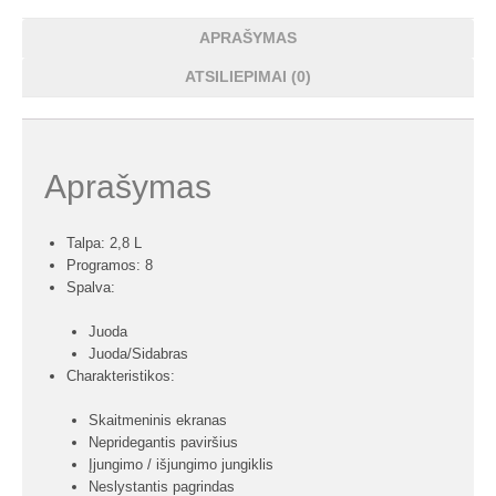
APRAŠYMAS
ATSILIEPIMAI (0)
Aprašymas
Talpa: 2,8 L
Programos: 8
Spalva:
Juoda
Juoda/Sidabras
Charakteristikos:
Skaitmeninis ekranas
Nepridegantis paviršius
Įjungimo / išjungimo jungiklis
Neslystantis pagrindas