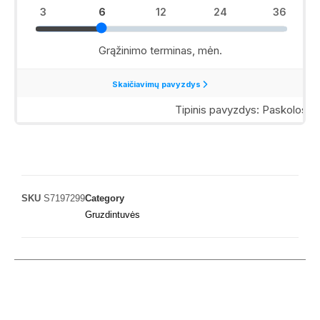
SKU
S7197299
Category
Gruzdintuvės