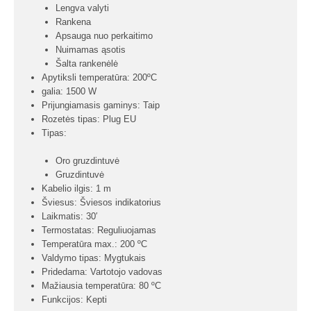
Lengva valyti
Rankena
Apsauga nuo perkaitimo
Nuimamas ąsotis
Šalta rankenėlė
Apytiksli temperatūra: 200ºC
galia: 1500 W
Prijungiamasis gaminys: Taip
Rozetės tipas: Plug EU
Tipas:
Oro gruzdintuvė
Gruzdintuvė
Kabelio ilgis: 1 m
Šviesus: Šviesos indikatorius
Laikmatis: 30′
Termostatas: Reguliuojamas
Temperatūra max.: 200 ºC
Valdymo tipas: Mygtukais
Pridedama: Vartotojo vadovas
Mažiausia temperatūra: 80 ºC
Funkcijos: Kepti