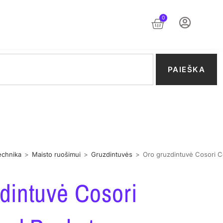
0
PAIEŠKA
technika
>
Maisto ruošimui
>
Gruzdintuvės
>
Oro gruzdintuvė Cosori Co
dintuvė Cosori