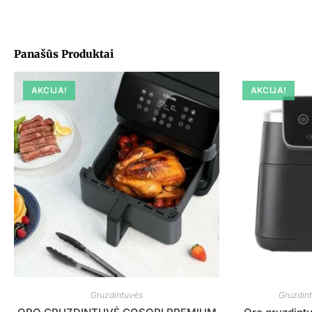
Panašūs Produktai
AKCIJA!
AKCIJA!
Gruzdintuvės
Gruzdin