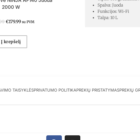
uvė NINJA AF140 Juoda
Spalva: Juoda
2000 W
Funkcijos: Wi-Fi
Talpa: 10 L
99
€
179.99
su PVM
Į krepšelį
AVIMO TAISYKLĖS
PRIVATUMO POLITIKA
PREKIŲ PRISTATYMAS
PREKIŲ G