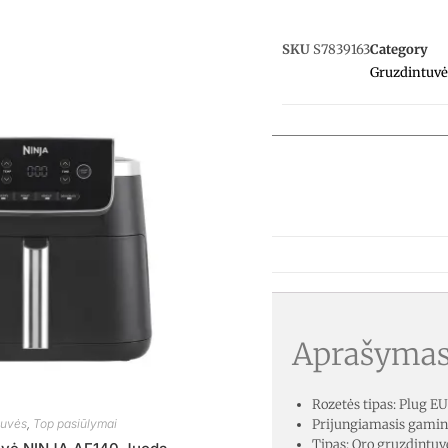
SKU
S7839163
Category
Gruzdintuvė
Aprašyma
Rozetės tipas: Plug EU
tuvės
,
Top pasiūlymai
Prijungiamasis gamin
Tipas: Oro gruzdintuv