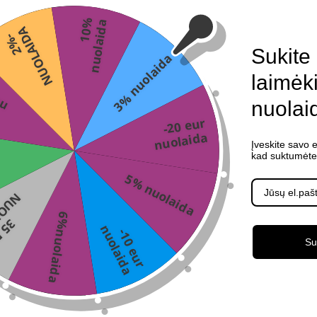
1
0
%
n
u
o
l
a
i
d
a
A
2
%
-
N
U
O
L
A
I
D
Sukite 
3% nuolaida
laimėk
a
nuolai
-20 eur
nuolaida
Įveskite savo e
kad suktumėte 
5% nuolaida
N
A
6%nuolaida
3
5
E
U
R
U
O
L
A
I
D
n
a
-
1
0
e
u
r
u
o
l
a
i
d
Su