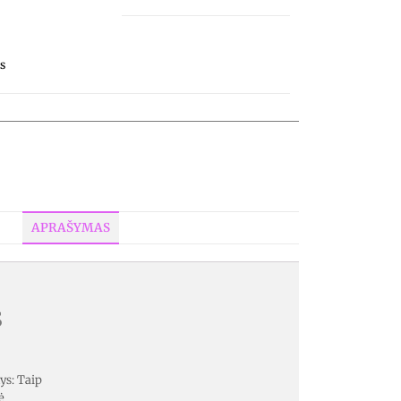
s
APRAŠYMAS
s
ys: Taip
ė