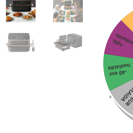
-
1
0
%
n
u
o
l
a
i
d
nuolaida
-40 eur