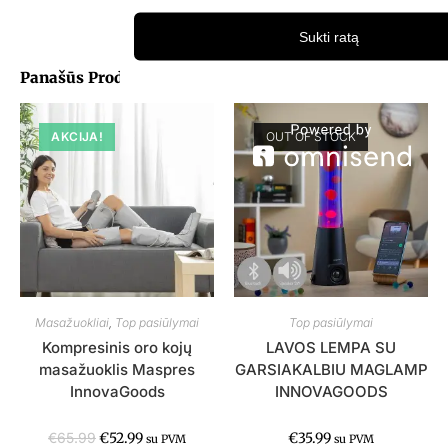
Sukti ratą
Panašūs Produktai
AKCIJA!
OUT OF STOCK
Masažuokliai
,
Top pasiūlymai
Top pasiūlymai
Kompresinis oro kojų
LAVOS LEMPA SU
masažuoklis Maspres
GARSIAKALBIU MAGLAMP
InnovaGoods
INNOVAGOODS
€
65.99
€
52.99
€
35.99
su PVM
su PVM