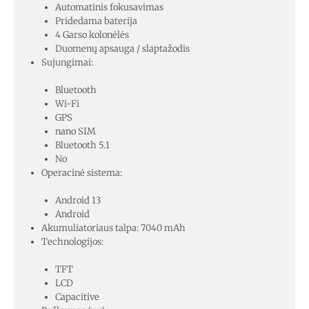
Automatinis fokusavimas
Pridedama baterija
4 Garso kolonėlės
Duomenų apsauga / slaptažodis
Sujungimai:
Bluetooth
Wi-Fi
GPS
nano SIM
Bluetooth 5.1
No
Operacinė sistema:
Android 13
Android
Akumuliatoriaus talpa: 7040 mAh
Technologijos:
TFT
LCD
Capacitive