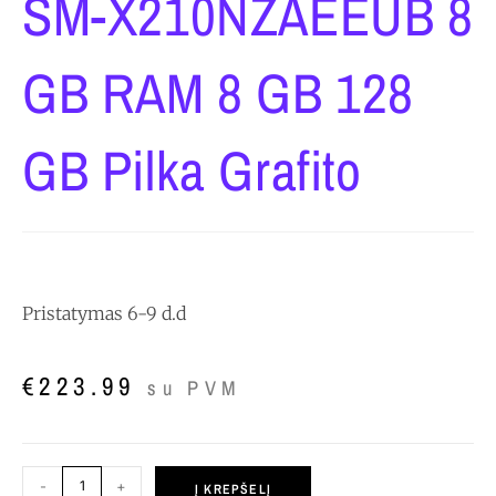
SM-X210NZAEEUB 8
GB RAM 8 GB 128
GB Pilka Grafito
Pristatymas 6-9 d.d
€
223.99
su PVM
-
+
Į KREPŠELĮ