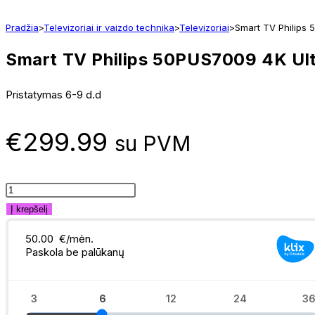
Pradžia
>
Televizoriai ir vaizdo technika
>
Televizoriai
>
Smart TV Philips 
Smart TV Philips 50PUS7009 4K Ul
Pristatymas 6-9 d.d
€
299.99
su PVM
produkto
kiekis:
Į krepšelį
Smart
TV
Philips
50PUS7009
4K