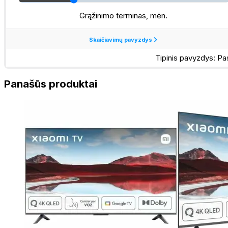
Ultra
HD
50"
LED
Panašūs produktai