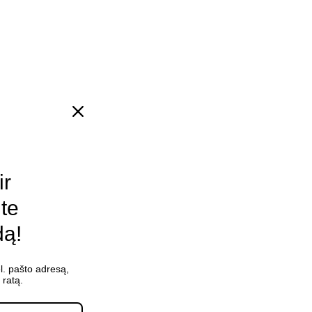
ir
ite
dą!
l. pašto adresą,
ratą.