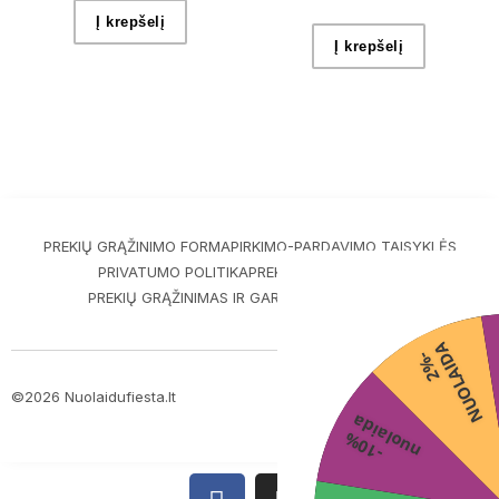
Į krepšelį
Į krepšelį
PREKIŲ GRĄŽINIMO FORMA
PIRKIMO-PARDAVIMO TAISYKLĖS
PRIVATUMO POLITIKA
PREKIŲ PRISTATYMAS
PREKIŲ GRĄŽINIMAS IR GARANTIJA
KONTAKTAI
A
2
%
-
N
U
O
L
A
I
D
©2026 Nuolaidufiesta.lt
ScalePeak
a
-
1
0
%
n
u
o
l
a
i
d