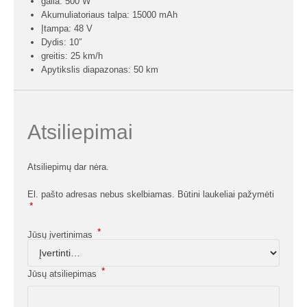
galia: 500 W
Akumuliatoriaus talpa: 15000 mAh
Įtampa: 48 V
Dydis: 10″
greitis: 25 km/h
Apytikslis diapazonas: 50 km
Atsiliepimai
Atsiliepimų dar nėra.
El. pašto adresas nebus skelbiamas.
Būtini laukeliai pažymėti
*
*
Jūsų įvertinimas
*
Jūsų atsiliepimas