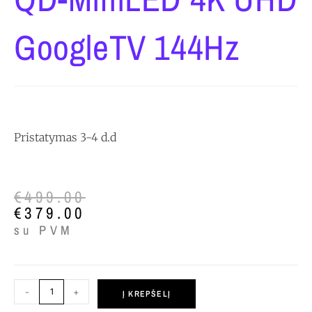
GoogleTV 144Hz
Pristatymas 3-4 d.d
€
499.00
€
379.00
su PVM
-
+
Į KREPŠELĮ