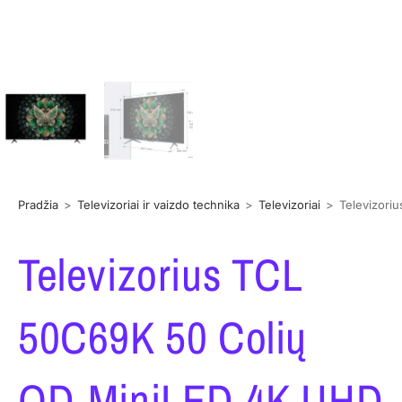
Pradžia
>
Televizoriai ir vaizdo technika
>
Televizoriai
>
Televizori
Televizorius TCL
50C69K 50 Colių
QD-MiniLED 4K UHD