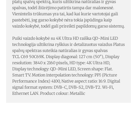
platų spalvų spektrą, kuris užtikrina natūralias ir gyvas
spalvas, todėl žiūrėjimo patirtis tampa dar malonesnė.
Vienintelis trūkumas yra tai, kad kai kurie vartotojai gali
pastebėti, jog garso kokybė nėra tokia įspūdinga kaip
vaizdo kokybė, todėl gali prireikti papildomų garso sistemų.
Puiki vaizdo kokybė su 4K Ultra HD raiška QD-Mini LED
technologija užtikrina ryškius ir detalizuotus vaizdus Platus
spalvų spektras suteikia natūralias ir gyvas spalvas
TCL C69 50C69K. Display diagonal: 127 cm (50″), Display
resolution: 3840 x 2160 pixels, HD type: 4K Ultra HD,
Display technology: QD-Mini LED, Screen shape: Flat.
Smart TV. Motion interpolation technology: PPI (Picture
Performance Index) 4100, Native aspect ratio: 16:9. Digital
signal format system: DVB-C, DVB-S2, DVB-T2. Wi-Fi,
Ethernet LAN. Product colour: Metallic