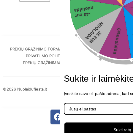
nuolaida
-40 eur
N
A
6%nuolaida
3
5
E
U
R
U
O
L
A
I
D
PREKIŲ GRĄŽINIMO FORMA
PIRKIMO-PARDAVIMO TAISYKLĖS
PRIVATUMO POLITIKA
PREKIŲ PRISTATYMAS
PREKIŲ GRĄŽINIMAS IR GARANTIJA
KONTAKTAI
Sukite ir laimėkit
©2026 Nuolaidufiesta.lt
Įveskite savo el. pašto adresą, kad 
ScalePeak
Sukti ratą