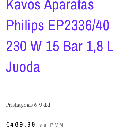
Kavos Aparatas
Philips EP2336/40
230 W 15 Bar 1,8 L
Juoda
Pristatymas 6-9 d.d
€
469.99
su PVM