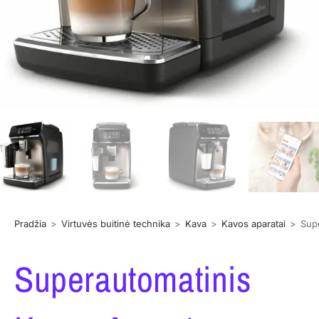
Pradžia
>
Virtuvės buitinė technika
>
Kava
>
Kavos aparatai
>
Supe
Superautomatinis