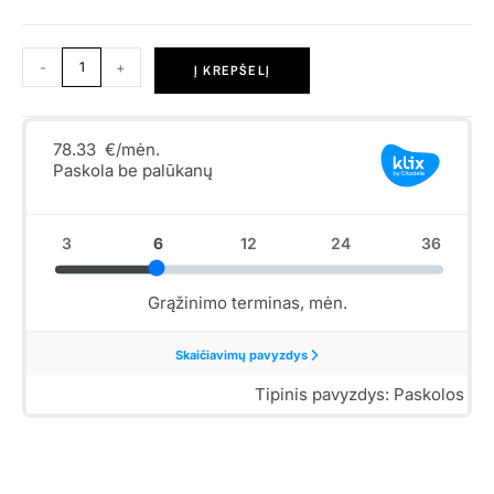
-
+
Į KREPŠELĮ