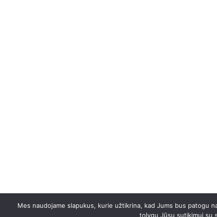
Mes naudojame slapukus, kurie užtikrina, kad Jums bus patogu naudo
tolygu Jūsų sutikimui su 