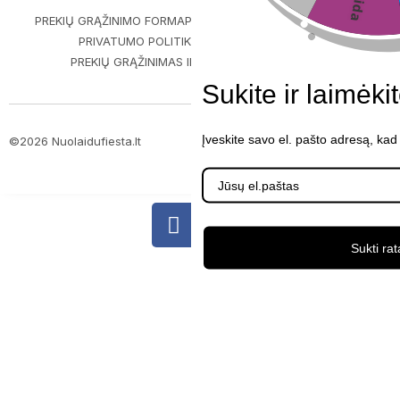
PREKIŲ GRĄŽINIMO FORMA
PIRKIMO-PARDAVIMO TAISYKLĖS
PRIVATUMO POLITIKA
PREKIŲ PRISTATYMAS
PREKIŲ GRĄŽINIMAS IR GARANTIJA
KONTAKTAI
Sukite ir laimėki
Įveskite savo el. pašto adresą, kad
©2026 Nuolaidufiesta.lt
ScalePeak
Sukti rat