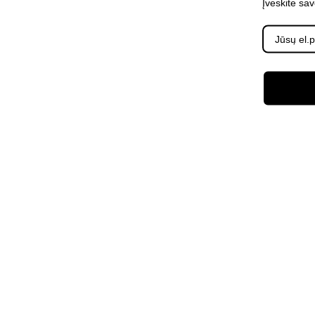
Įveskite sa