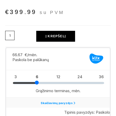
€
399.99
su PVM
Į KREPŠELĮ