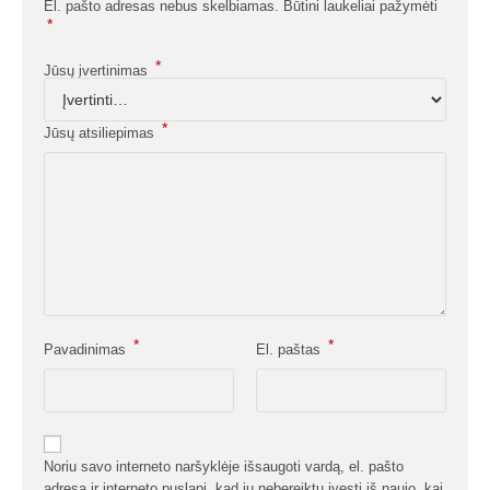
El. pašto adresas nebus skelbiamas.
Būtini laukeliai pažymėti
*
*
Jūsų įvertinimas
*
Jūsų atsiliepimas
*
*
Pavadinimas
El. paštas
Noriu savo interneto naršyklėje išsaugoti vardą, el. pašto
adresą ir interneto puslapį, kad jų nebereiktų įvesti iš naujo, kai