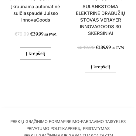
Įkraunama automatinė
SULANKSTOMA
sulčiaspaudė Juisso
ELEKTRINĖ DRABUŽIŲ
InnovaGoods
STOVAS VERAYER
INNOVAGOODS 30
SKERSINIAI
€
79.99
€
39.99
su PVM
€
249.99
€
189.99
su PVM
Į krepšelį
Į krepšelį
PREKIŲ GRĄŽINIMO FORMA
PIRKIMO-PARDAVIMO TAISYKLĖS
PRIVATUMO POLITIKA
PREKIŲ PRISTATYMAS
PREKIŲ GRĄŽINIMAS IR GARANTIJA
KONTAKTAI