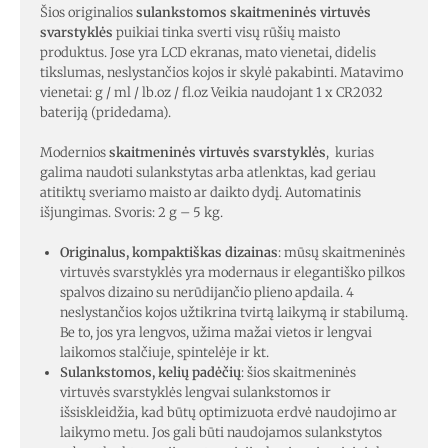
Šios originalios
sulankstomos skaitmeninės virtuvės
svarstyklės
puikiai tinka sverti visų rūšių maisto
produktus. Jose yra LCD ekranas, mato vienetai, didelis
tikslumas, neslystančios kojos ir skylė pakabinti. Matavimo
vienetai: g / ml / lb.oz / fl.oz Veikia naudojant 1 x CR2032
bateriją (pridedama).
Modernios
skaitmeninės virtuvės svarstyklės
, kurias
galima naudoti sulankstytas arba atlenktas, kad geriau
atitiktų sveriamo maisto ar daikto dydį. Automatinis
išjungimas. Svoris: 2 g – 5 kg.
Originalus, kompaktiškas dizainas
: mūsų skaitmeninės
virtuvės svarstyklės yra modernaus ir elegantiško pilkos
spalvos dizaino su nerūdijančio plieno apdaila. 4
neslystančios kojos užtikrina tvirtą laikymą ir stabilumą.
Be to, jos yra lengvos, užima mažai vietos ir lengvai
laikomos stalčiuje, spintelėje ir kt.
Sulankstomos, kelių padėčių
: šios skaitmeninės
virtuvės svarstyklės lengvai sulankstomos ir
išsiskleidžia, kad būtų optimizuota erdvė naudojimo ar
laikymo metu. Jos gali būti naudojamos sulankstytos