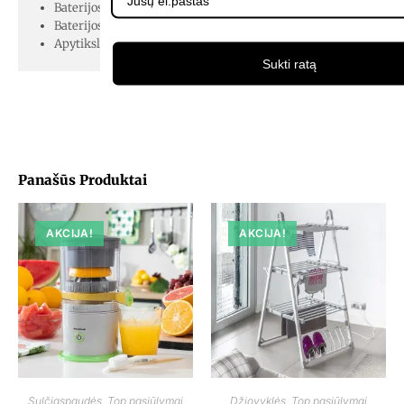
Baterijos tipas: CR2032
Baterijos pridedamos: Taip
Apytiksliai matmenys: 23,2 x 1,3 x 6,5 cm
Sukti ratą
Panašūs Produktai
AKCIJA!
AKCIJA!
Sulčiaspaudės
,
Top pasiūlymai
Džiovyklės
,
Top pasiūlymai