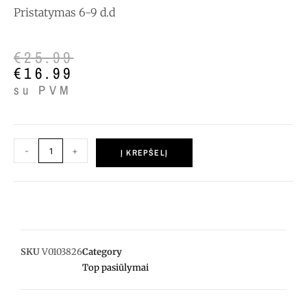
Pristatymas 6-9 d.d
€
25.99
€
16.99
su PVM
-
+
Į KREPŠELĮ
SKU
V0103826
Category
Top pasiūlymai