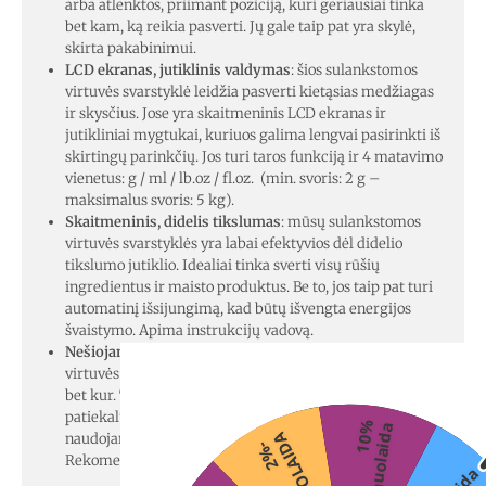
arba atlenktos, priimant poziciją, kuri geriausiai tinka
bet kam, ką reikia pasverti. Jų gale taip pat yra skylė,
skirta pakabinimui.
LCD ekranas, jutiklinis valdymas
: šios sulankstomos
virtuvės svarstyklė leidžia pasverti kietąsias medžiagas
ir skysčius. Jose yra skaitmeninis LCD ekranas ir
jutikliniai mygtukai, kuriuos galima lengvai pasirinkti iš
skirtingų parinkčių. Jos turi taros funkciją ir 4 matavimo
vienetus: g / ml / lb.oz / fl.oz. (min. svoris: 2 g –
maksimalus svoris: 5 kg).
Skaitmeninis, didelis tikslumas
: mūsų sulankstomos
virtuvės svarstyklės yra labai efektyvios dėl didelio
tikslumo jutiklio. Idealiai tinka sverti visų rūšių
ingredientus ir maisto produktus. Be to, jos taip pat turi
automatinį išsijungimą, kad būtų išvengta energijos
švaistymo. Apima instrukcijų vadovą.
Nešiojamas, valdomas baterijomis
: šias skaitmenines
virtuvės svarstykles galima lengvai pasiimti ir naudoti
bet kur. Tai labai naudinga gaminant išskirtinius
patiekalus ir desertų receptus ir pan. Jos veikia
1
0
%
n
u
o
l
a
i
d
a
A
naudojant 1 x CR2032 bateriją (pridedama).
2
%
-
N
U
O
L
A
I
D
Rekomenduojama valyti drėgnu skudurėliu.