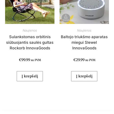
Naujienos
Naujienos
Sulankstomas orbitinis
Baltojo triukšmo aparatas
siūbuojantis saulės gultas
miegui Slewel
Rockorb InnovaGoods
InnovaGoods
€
99.99
€
29.99
su PVM
su PVM
Į krepšelį
Į krepšelį