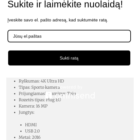
Sukite ir laimėkite nuolaidą!
Aprašymas
Įveskite savo el. pašto adresą, kad suktumėte ratą.
Spalva: Juoda
Sujungimai: Wi-Fi
Charakteristikos:
LCD ekranas
Liečiamasis ekranas
Sukti ratą
Giroskopas
Įmontuotas mikrofonas
Įmontuotas ekranas
Ryškumas: 4K Ultra HD
Tipas: Sporto kamera
Prijungiamasis gaminys: Taip
Rozetės tipas: Plug EU
Kamera: 16 MP
Jungtys:
HDMI
USB 2.0
Metai: 2016