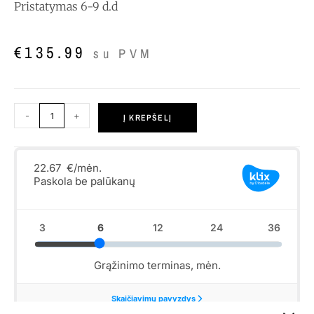
Pristatymas 6-9 d.d
€
135.99
su PVM
-
+
Į KREPŠELĮ