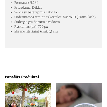
Formatas: H.264
Pridedama: Dėklas
Veikia su baterijomis: Litio Ion
Suderinamos atminties kortelės: MicroSD (TransFlash)
Sudėtyje yra: Vartotojo vadovas
Ryškumas (px): 720 px
Ekrano įstrižainė (cm): 5,1 cm
Panašūs Produktai