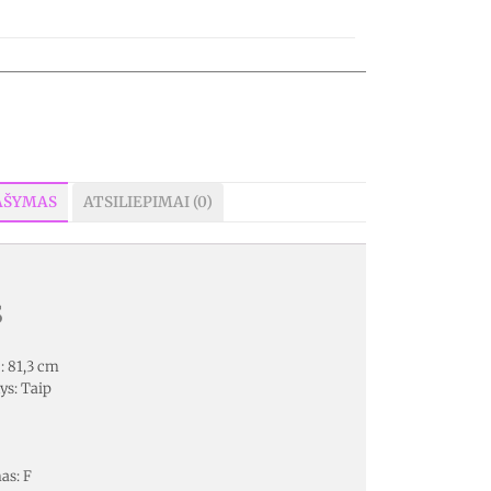
AŠYMAS
ATSILIEPIMAI (0)
s
: 81,3 cm
ys: Taip
as: F