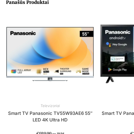
Panašūs Produktai
Televizoriai
Smart TV Panasonic TV55W93AE6 55″
Smart TV Pan
LED 4K Ultra HD
€
939.99
€