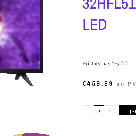
32HFL511
LED
Pristatymas 6-9 d.d
€
459.99
su P
-
+
Į 