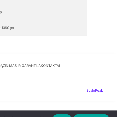
:9
x 1080 px
RĄŽINIMAS IR GARANTIJA
KONTAKTAI
ScalePeak