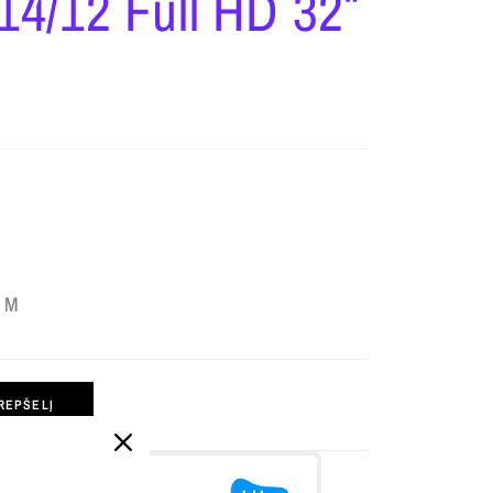
4/12 Full HD 32″
VM
KREPŠELĮ