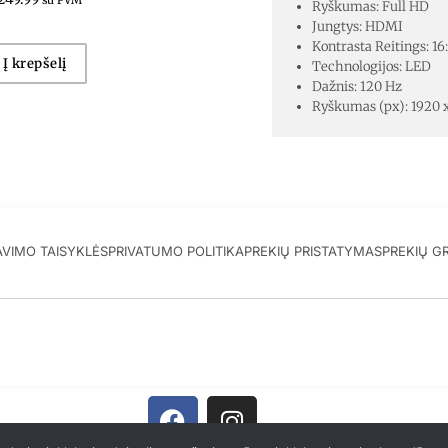
su PVM
Ryškumas: Full HD
Jungtys: HDMI
Kontrasta Reitings: 16
Į krepšelį
Technologijos: LED
Dažnis: 120 Hz
Ryškumas (px): 1920 
AVIMO TAISYKLĖS
PRIVATUMO POLITIKA
PREKIŲ PRISTATYMAS
PREKIŲ G