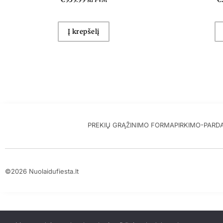
su PVM
Į krepšelį
PREKIŲ GRĄŽINIMO FORMA
PIRKIMO-PARD
©2026 Nuolaidufiesta.lt