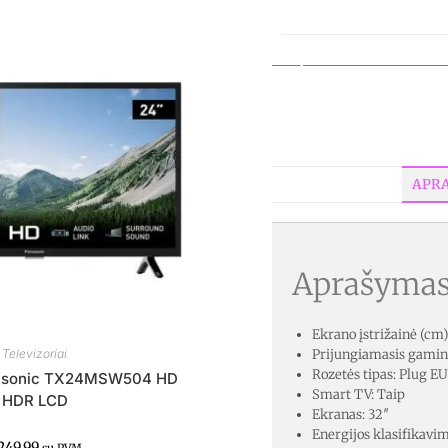
Televizoriai
APR
Aprašyma
Ekrano įstrižainė (cm)
Televizoriai
Prijungiamasis gamin
Rozetės tipas: Plug EU
asonic TX24MSW504 HD
Smart TV: Taip
HDR LCD
Ekranas: 32″
Energijos klasifikavim
249.99