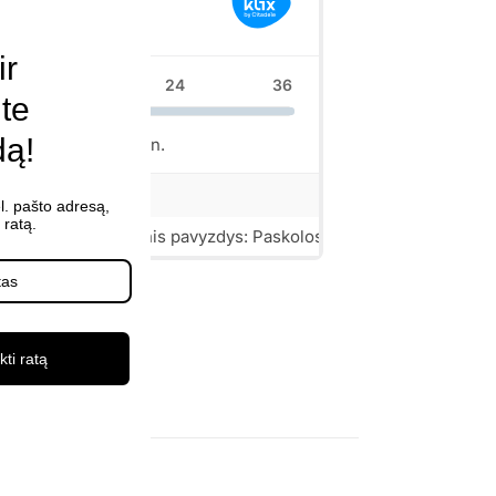
ir
ite
dą!
l. pašto adresą,
ratą.
kti ratą