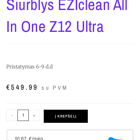
Siurblys EZIclean All
In One Z12 Ultra
Pristatymas 6-9 d.d
€
549.99
su PVM
-
+
Į KREPŠELĮ