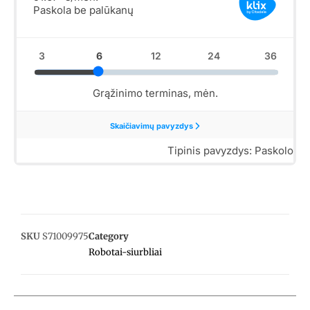
SKU
S71009975
Category
Robotai-siurbliai