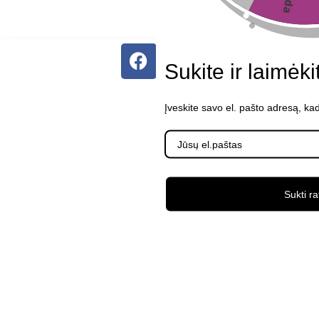
ScalePeak
Sukite ir laimėki
Įveskite savo el. pašto adresą, ka
Sukti ra