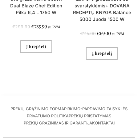
Dual Blaze Chef Edition
svarstyklėmis+ DOVANA
Pilka 6,4 L 1750 W
RECEPTŲ KNYGA Balance
5000 Juoda 1500 W
€
299.99
€
239.99
su PVM
€
115.00
€
69.00
su PVM
Į krepšelį
Į krepšelį
PREKIŲ GRĄŽINIMO FORMA
PIRKIMO-PARDAVIMO TAISYKLĖS
PRIVATUMO POLITIKA
PREKIŲ PRISTATYMAS
PREKIŲ GRĄŽINIMAS IR GARANTIJA
KONTAKTAI