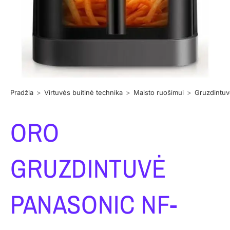
Pradžia
>
Virtuvės buitinė technika
>
Maisto ruošimui
>
Gruzdintu
ORO
GRUZDINTUVĖ
PANASONIC NF-