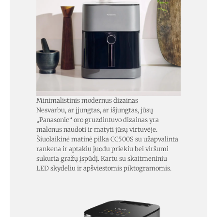
Minimalistinis modernus dizainas
Nesvarbu, ar įjungtas, ar išjungtas, jūsų
„Panasonic“ oro gruzdintuvo dizainas yra
malonus naudoti ir matyti jūsų virtuvėje.
Šiuolaikinė matinė pilka CC500S su užapvalinta
rankena ir aptakiu juodu priekiu bei viršumi
sukuria gražų įspūdį. Kartu su skaitmeniniu
LED skydeliu ir apšviestomis piktogramomis.