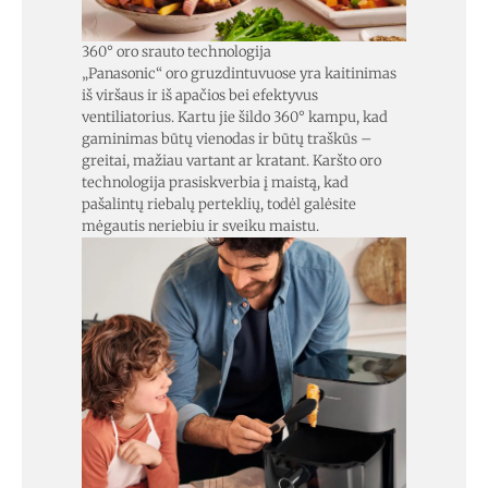
360° oro srauto technologija
„Panasonic“ oro gruzdintuvuose yra kaitinimas
iš viršaus ir iš apačios bei efektyvus
ventiliatorius. Kartu jie šildo 360° kampu, kad
gaminimas būtų vienodas ir būtų traškūs –
greitai, mažiau vartant ar kratant. Karšto oro
technologija prasiskverbia į maistą, kad
pašalintų riebalų perteklių, todėl galėsite
mėgautis neriebiu ir sveiku maistu.