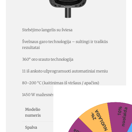
Stebėjimo langelis su šviesa
Švelnaus garo technologija – sultingi ir traškūs
rezultatai
360° oro srauto technologija
11 iš anksto užprogramuoti automatiniai meniu
80–200 °C (kaitinimas iš viršaus / apačios)
1450 W mažesnės energijos sąnaudos
1
0
%
n
u
o
l
a
i
d
a
Modelio
NF-CC500SXE
A
2
%
-
N
U
O
L
A
I
D
numeris
3
Spalva
pilkai matinė