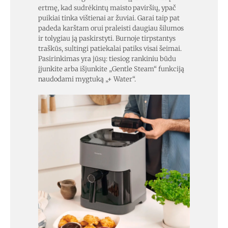
ertmę, kad sudrėkintų maisto paviršių, ypač
puikiai tinka vištienai ar žuviai. Garai taip pat
padeda karštam orui praleisti daugiau šilumos
ir tolygiau ją paskirstyti. Burnoje tirpstantys
traškūs, sultingi patiekalai patiks visai šeimai.
Pasirinkimas yra jūsų: tiesiog rankiniu būdu
įjunkite arba išjunkite „Gentle Steam“ funkciją
naudodami mygtuką „+ Water“.