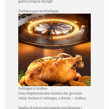
galima lengvai išjungti.
Švelnaus garo technologija
Sultingas ir traškus
Jūsų mėgstamiausias maistas dar geresnis:
viduje švelnus ir sultingas, o išorėje – traškus.
Vanduo iš integruoto bakelio įpurškiamas į