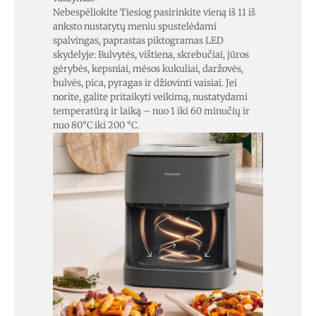
Nebespėliokite Tiesiog pasirinkite vieną iš 11 iš
anksto nustatytų meniu spustelėdami
spalvingas, paprastas piktogramas LED
skydelyje: Bulvytės, vištiena, skrebučiai, jūros
gėrybės, kepsniai, mėsos kukuliai, daržovės,
bulvės, pica, pyragas ir džiovinti vaisiai. Jei
norite, galite pritaikyti veikimą, nustatydami
temperatūrą ir laiką – nuo 1 iki 60 minučių ir
nuo 80°C iki 200 °C.