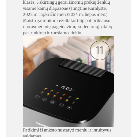
klasės, 3 skirtingų gerai žinomų prekių ženklų
visame kainų diapazone (Jungtinė Karalystė,
2022 m. lapkričio mėn./2024 m. liepos mėn.).
Maisto gaminimo rezultatas taip pat priklauso
nuo asmeninių pageidavimų, sudedamųjų dalių
pasirinkimo ir ruošiamo kiekio.
Patikimi iš anksto nustatyti meniu ir intuityvus
valdymas