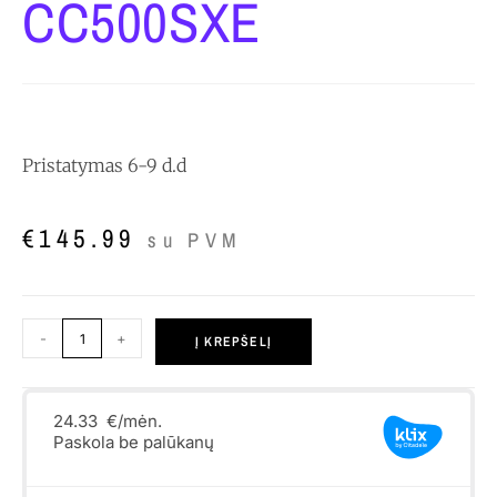
CC500SXE
Pristatymas 6-9 d.d
€
145.99
su PVM
-
+
Į KREPŠELĮ