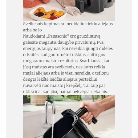
Sveikesnis kepimas su nedideliu kiekiu aliejaus
arba be jo
Naudodami „Panasonic“ oro gruzdintuvą
galėsite mėgautis daugybe privalumų. Pvz.:
energijos taupymas, kai nereikia įjungti didelės
orkaitės, kad gautumėte traškius, sultingus
mėgstamo maisto rezultatus. Svarbiausia, kad
jūsų maistas yra sveikesnis, nes jums reikia
mažai aliejaus arba jo visai nereikia, o teflonu
dengta lėkštė leidžia aliejaus pertekliui
nuvarvėti nuo maisto į krepšelį. Tai taip pat
užtikrina, kad jūsų namai nekvepia riebalais.