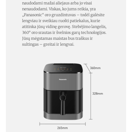
naudodami mažai aliejaus arba jo visai
nenaudodami. Viskas, ko jums reikia, yra
„Panasonic“ oro gruzdintuvas – todėl galėsite
lengviau ir sveikiau ruošti patiekalus, kurie
atitinka jūsų vidinę gerovę. Stebėjimo langelis,
360° oro srautas ir švelnios garų technologijos.
Jūsų mėgstamas maistas bus traškus ir
sultingas – greitai ir lengvai.