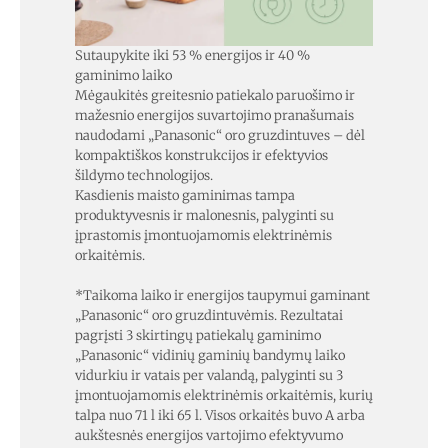
Sutaupykite iki 53 % energijos ir 40 %
gaminimo laiko
Mėgaukitės greitesnio patiekalo paruošimo ir
mažesnio energijos suvartojimo pranašumais
naudodami „Panasonic“ oro gruzdintuves – dėl
kompaktiškos konstrukcijos ir efektyvios
šildymo technologijos.
Kasdienis maisto gaminimas tampa
produktyvesnis ir malonesnis, palyginti su
įprastomis įmontuojamomis elektrinėmis
orkaitėmis.
*Taikoma laiko ir energijos taupymui gaminant
„Panasonic“ oro gruzdintuvėmis. Rezultatai
pagrįsti 3 skirtingų patiekalų gaminimo
„Panasonic“ vidinių gaminių bandymų laiko
vidurkiu ir vatais per valandą, palyginti su 3
įmontuojamomis elektrinėmis orkaitėmis, kurių
talpa nuo 71 l iki 65 l. Visos orkaitės buvo A arba
aukštesnės energijos vartojimo efektyvumo