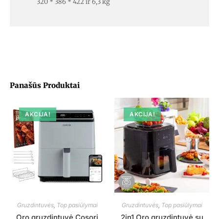
320 * 386 * 422 ir 6,3 kg
Panašūs Produktai
AKCIJA!
AKCIJA!
Gruzdintuvės
,
Top pasiūlymai
Gruzdintuvės
,
Top pasiūlymai
Oro gruzdintuvė Cosori
2in1 Oro gruzdintuvė su