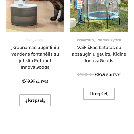
Naujienos
Naujienos
,
Top pasiūlymai
Įkraunamas augintinių
Vaikiškas batutas su
vandens fontanėlis su
apsauginiu gaubtu Kidine
jutikliu Refopet
InnovaGoods
InnovaGoods
€
109.99
€
85.99
su PVM
€
49.99
su PVM
Į krepšelį
Į krepšelį