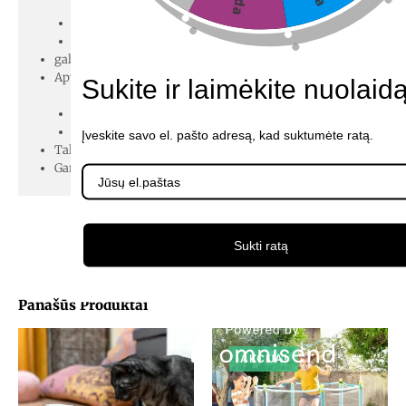
Tylus
Lengva transportuoti ir laikyti
galia: 50 W
Apytiksli temperatūra:
Sukite ir laimėkite nuolaidą
7-65ºC
7ºC
Įveskite savo el. pašto adresą, kad suktumėte ratą.
Talpa: 10 L
Gamybos šalis / regionas: Ispanija
Sukti ratą
Panašūs Produktai
AKCIJA!