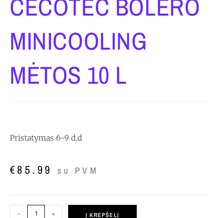
CECOTEC BOLERO
MINICOOLING
MĖTOS 10 L
Pristatymas 6-9 d.d
€
85.99
su PVM
-
+
Į KREPŠELĮ