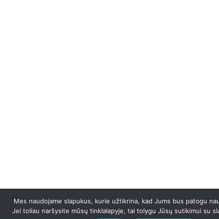
Mes naudojame slapukus, kurie užtikrina, kad Jums bus patogu naud
Jei toliau naršysite mūsų tinklalapyje, tai tolygu Jūsų sutikimui su 