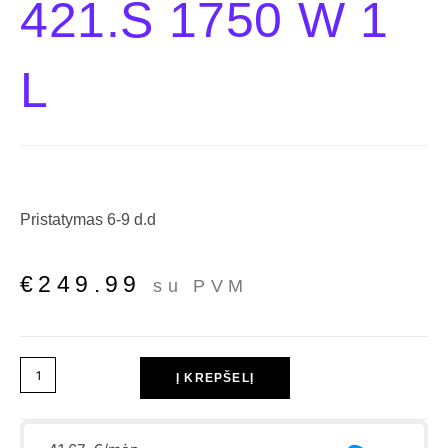
421.S 1750 W 1
L
Pristatymas 6-9 d.d
€
249.99
su PVM
Į KREPŠELĮ