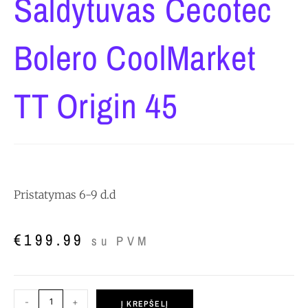
Šaldytuvas Cecotec
Bolero CoolMarket
TT Origin 45
Pristatymas 6-9 d.d
€
199.99
su PVM
-
+
Į KREPŠELĮ