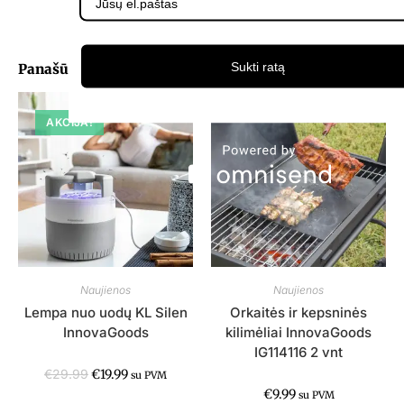
Sukti ratą
Panašūs Produktai
AKCIJA!
Naujienos
Naujienos
Lempa nuo uodų KL Silen
Orkaitės ir kepsninės
InnovaGoods
kilimėliai InnovaGoods
IG114116 2 vnt
€
29.99
€
19.99
su PVM
€
9.99
su PVM