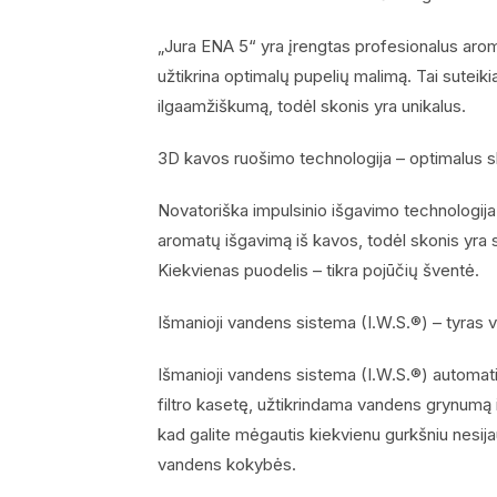
„Jura ENA 5“ yra įrengtas profesionalus aroma
užtikrina optimalų pupelių malimą. Tai suteikia
ilgaamžiškumą, todėl skonis yra unikalus.
3D kavos ruošimo technologija – optimalus 
Novatoriška impulsinio išgavimo technologija
aromatų išgavimą iš kavos, todėl skonis yra s
Kiekvienas puodelis – tikra pojūčių šventė.
Išmanioji vandens sistema (I.W.S.®) – tyras 
Išmanioji vandens sistema (I.W.S.®) automat
filtro kasetę, užtikrindama vandens grynumą i
kad galite mėgautis kiekvienu gurkšniu nesi
vandens kokybės.