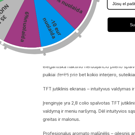
5% nuolaida
N
A
Šviesi kava – puikus pasirinkimas tiems, kurie
6%nuolaida
3
5
E
U
R
U
O
L
A
I
D
n
a
-
1
0
e
u
r
u
o
l
a
i
d
metodu paruošta kava pasiekia optimalią 60 
Su
gerti beveik akimirksniu.
Modernus dizainas ir elegancija su naktinio n
„Jura ENA 5“ kavos aparatas pasižymi modern
elegantiška naktinio nerūdijančio plieno spalv
puikiai derėti prie bet kokio interjero, suteikian
TFT jutiklinis ekranas – intuityvus valdymas i
Įrenginyje yra 2,8 colio spalvotas TFT jutiklin
valdymą ir meniu naršymą. Dėl intuityvios s
greitas ir malonus.
Profesionalus aromato malūnėlis – gilesnis 