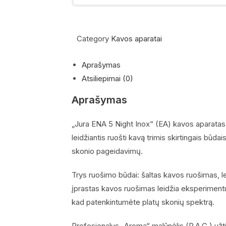
Category
Kavos aparatai
Aprašymas
Atsiliepimai (0)
Aprašymas
„Jura ENA 5 Night Inox“ (EA) kavos aparatas
leidžiantis ruošti kavą trimis skirtingais būdais
skonio pageidavimų.
Trys ruošimo būdai: šaltas kavos ruošimas, 
įprastas kavos ruošimas leidžia eksperimentuo
kad patenkintumėte platų skonių spektrą.
Profesionalus „Aroma“ malūnėlis (P.A.G.) užt