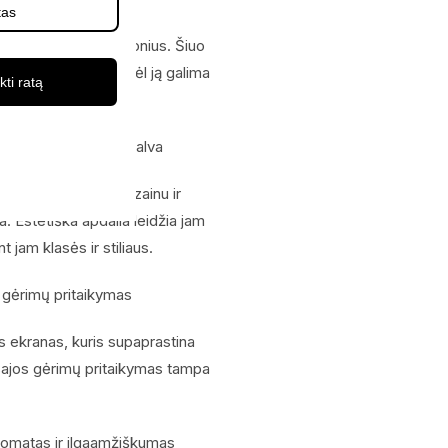
 vertina subtilius skonius. Šiuo
°C temperatūrą, todėl ją galima
kti ratą
erūdijančio plieno spalva
iu, kompaktišku dizainu ir
a. Estetiška apdaila leidžia jam
t jam klasės ir stiliaus.
r gėrimų pritaikymas
is ekranas, kuris supaprastina
ąsajos gėrimų pritaikymas tampa
aromatas ir ilgaamžiškumas