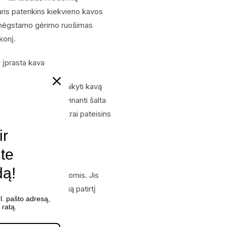
kuris patenkins kiekvieno kavos
ų mėgstamo gėrimo ruošimas
konį.
r įprasta kava
s, leidžiančius pritaikyti kavą
s labiau patinka gaivinanti šalta
kava, šis aparatas tikrai pateisins
ir
ite
minutes
dą!
imas karštomis dienomis. Jis
, suteikdamas unikalią patirtį
l. pašto adresą,
ratą.
 °C temperatūroje