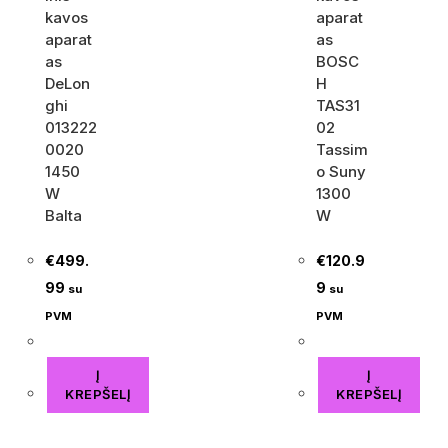
kavos
aparat
aparat
as
as
BOSC
DeLon
H
ghi
TAS31
013222
02
0020
Tassim
1450
o Suny
W
1300
Balta
W
€
499.
€
120.9
99
9
su
su
PVM
PVM
Į
Į
KREPŠELĮ
KREPŠELĮ