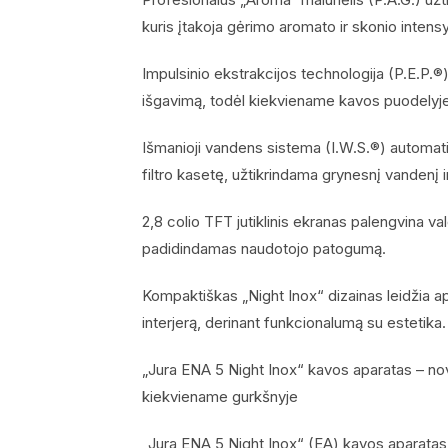
kuris įtakoja gėrimo aromato ir skonio inten
Impulsinio ekstrakcijos technologija (P.E.P.
išgavimą, todėl kiekviename kavos puodelyje
Išmanioji vandens sistema (I.W.S.®) automat
filtro kasetę, užtikrindama grynesnį vandenį 
2,8 colio TFT jutiklinis ekranas palengvina v
padidindamas naudotojo patogumą.
Kompaktiškas „Night Inox“ dizainas leidžia apar
interjerą, derinant funkcionalumą su estetika.
„Jura ENA 5 Night Inox“ kavos aparatas – n
kiekviename gurkšnyje
„Jura ENA 5 Night Inox“ (EA) kavos aparatas