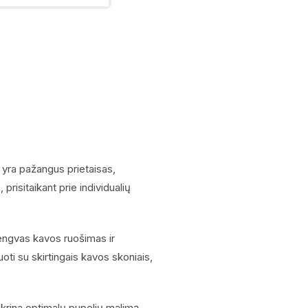
 yra pažangus prietaisas,
, prisitaikant prie individualių
lengvas kavos ruošimas ir
ti su skirtingais kavos skoniais,
ikrina optimalų pupelių malimą,