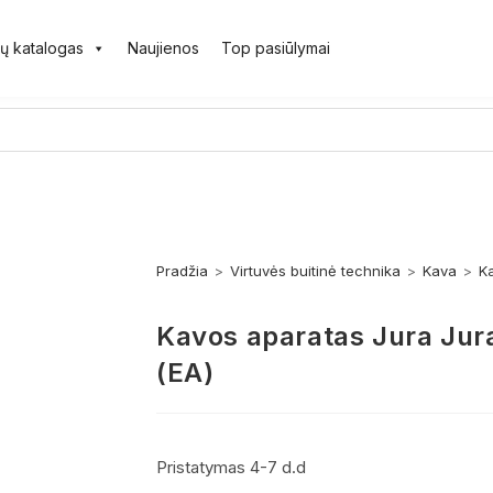
ų katalogas
Naujienos
Top pasiūlymai
Pradžia
>
Virtuvės buitinė technika
>
Kava
>
K
Kavos aparatas Jura Jur
(EA)
Pristatymas 4-7 d.d