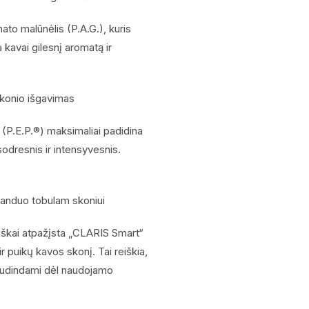
to malūnėlis (P.A.G.), kuris
 kavai gilesnį aromatą ir
skonio išgavimas
 (P.E.P.®) maksimaliai padidina
odresnis ir intensyvesnis.
vanduo tobulam skoniui
iškai atpažįsta „CLARIS Smart“
r puikų kavos skonį. Tai reiškia,
jaudindami dėl naudojamo