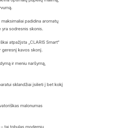
syvumą.
®) maksimaliai padidina aromatų
 yra sodresnis skonis.
iškai atpažįsta „CLARIS Smart“
ir geresnį kavos skonį.
aldymą ir meniu naršymą,
atui sklandžiai įsilieti į bet kokį
ovatoriškas malonumas
 – tai tobulas modernių