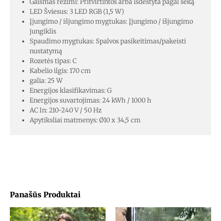
Gaismas režīmi: Pritvirtintos arba išdėstyta pagal seką
LED Šviesus: 3 LED RGB (1,5 W)
Įjungimo / išjungimo mygtukas: Įjungimo / išjungimo
jungiklis
Spaudimo mygtukas: Spalvos pasikeitimas/pakeisti
nustatymą
Rozetės tipas: C
Kabelio ilgis: 170 cm
galia: 25 W
Energijos klasifikavimas: G
Energijos suvartojimas: 24 kWh / 1000 h
AC In: 210-240 V / 50 Hz
Apytiksliai matmenys: Ø10 x 34,5 cm
Panašūs Produktai