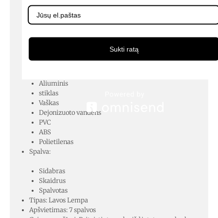
tiesiai į elektros tinklą (C formos kištukas, 1,7 m ilgio
laidas). Skirtingai nei kitoms lavos lempoms, jai nereikia
kaitrinės lemputės, o lavą kaitina rezistorius, kad būtų
efektyvesnė. Energijos klasė: G.
Sukti ratą
Medžiaga:
Aliuminis
stiklas
Vaškas
Dejonizuoto vandens
PVC
ABS
Polietilenas
Spalva:
Sidabras
Skaidrus
Spalvotas
Tipas: Lavos Lempa
Apšvietimas: 7 spalvos