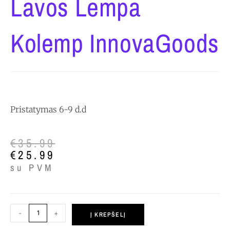
Lavos Lempa
Kolemp InnovaGoods
Pristatymas 6-9 d.d
€
35.99
€
25.99
su PVM
-
+
Į KREPŠELĮ