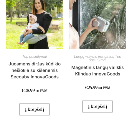
Top pasiūlymai
Langų valymo įrenginiai
,
Top
pasiūlymai
Juosmens diržas kūdikio
Magnetinis langų valiklis
nešioklė su kišenėmis
Klinduo InnovaGoods
Seccaby InnovaGoods
€
25.99
su PVM
€
28.99
su PVM
Į krepšelį
Į krepšelį