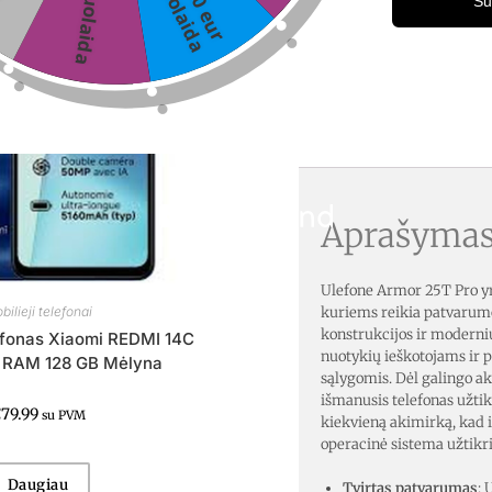
6%nuolaida
n
a
-
1
0
e
u
r
u
o
l
a
i
d
Su
APR
Aprašyma
Ulefone Armor 25T Pro yra
bilieji telefonai
kuriems reikia patvarumo
konstrukcijos ir modernių
efonas Xiaomi REDMI 14C
nuotykių ieškotojams ir 
 RAM 128 GB Mėlyna
sąlygomis. Dėl galingo a
išmanusis telefonas užtikr
€
79.99
su PVM
kiekvieną akimirką, kad i
operacinė sistema užtikri
Daugiau
Tvirtas patvarumas
: 