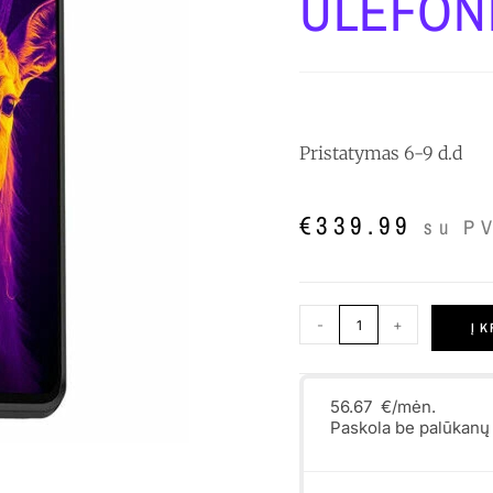
ULEFON
Pristatymas 6-9 d.d
€
339.99
su P
-
+
Į 