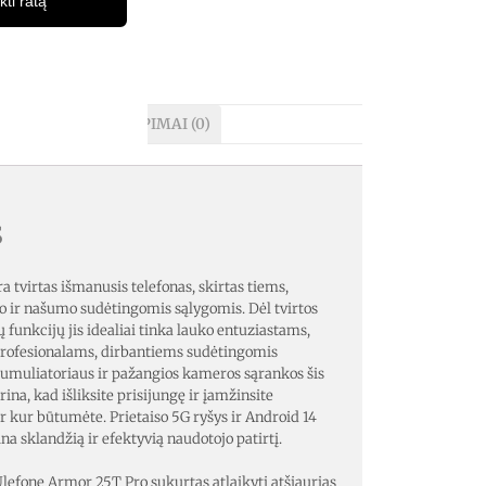
kti ratą
AŠYMAS
ATSILIEPIMAI (0)
s
 tvirtas išmanusis telefonas, skirtas tiems,
 ir našumo sudėtingomis sąlygomis. Dėl tvirtos
 funkcijų jis idealiai tinka lauko entuziastams,
profesionalams, dirbantiems sudėtingomis
kumuliatoriaus ir pažangios kameros sąrankos šis
ina, kad išliksite prisijungę ir įamžinsite
r kur būtumėte. Prietaiso 5G ryšys ir Android 14
na sklandžią ir efektyvią naudotojo patirtį.
Ulefone Armor 25T Pro sukurtas atlaikyti atšiaurias