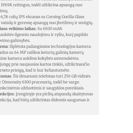
ir IP69K reitingus, todėl užtikrina apsaugą nuo
timų.
: 6,78 colių IPS ekranas su Corning Gorilla Glass
ų vaizdą ir geresnę apsaugą nuo įbrėžimų ir smūgių.
iaus veikimo laikas
: Su 6500 mAh
kitės ilgesniu naudojimu ir ryšiu, kurį papildo
rovimo galimybės.
tema
: Išplėtota pažangiosios technologijos kamera:
aizdus su 64 MP raiškos keturių galinių kamerų
ekine kamera aukštos kokybės asmenukėms.
isijungę prie naujausios kartos tinklo, užtikrinančio
erneto prieigą, kad ir kur keliautumėte.
ašumas
: Šis išmanusis telefonas turi 256 GB vidinės
r Dimensity 6300 procesorių, todėl be vargo
unkcinėmis užduotimis ir saugyklos poreikiais.
nkcijos
: Įrenginyje yra pirštų atspaudų skaitytuvas
nkcija, kad būtų užtikrintas didesnis saugumas ir