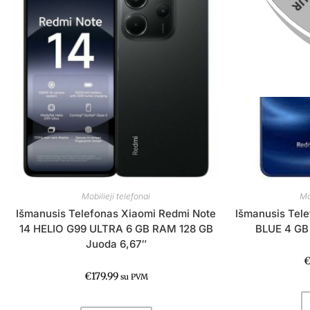
Mobilieji telefonai
Mo
Išmanusis Telefonas Xiaomi Redmi Note
Išmanusis Tel
14 HELIO G99 ULTRA 6 GB RAM 128 GB
BLUE 4 GB
Juoda 6,67″
€
179.99
su PVM