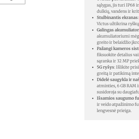
sąlygas, jis turi IP68 
dulkių, vandens ir kri
Stulbinantis ekranas
Victus užtikrina ryšk
Galingas akumuliator
akumuliatoriumi mėgau
greito ir belaidžio įk
Pažangi kameros sis
fiksuokite detalius v
sąranka ir 32 MP pri
5G ryšys
: Išlikite pr
greitą ir patikimą int
Didelė saugykla ir n
atminties, 6 GB RAM i
susidoroja su daugiaf
Išsamios saugumo fu
ir veido atpažinimo fu
lengvesnė prieiga.