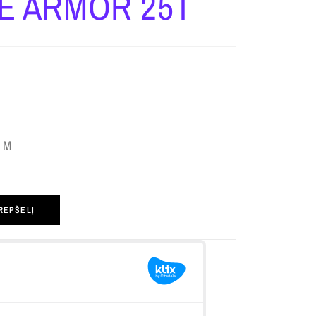
E ARMOR 25T
VM
KREPŠELĮ