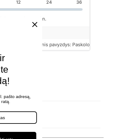
ir
ite
dą!
l. pašto adresą,
ratą.
lefonai