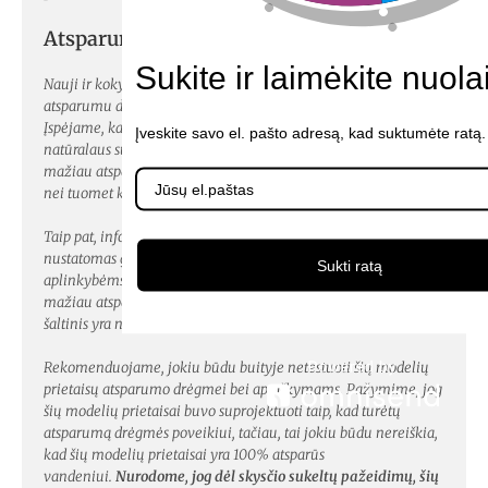
Atsparumas drėgmei
Sukite ir laimėkite nuola
Nauji ir kokybiški šių modelių prietaisai pasižymi dideliu
atsparumu drėgmei bei aptaškymams švariu vandeniu.
Įspėjame, kad panaudojus šių modelių prietaisus, dėl
Įveskite savo el. pašto adresą, kad suktumėte ratą.
natūralaus susidėvėjimo, šie prietaisai gali prarasti ar būti
mažiau atsparūs drėgmei bei aptaškymams švariu vandeniu,
nei tuomet kai buvo nauji.
Taip pat, informuojame, jog atsparumas drėgmei buvo
nustatomas gėlame bei netekančiame vandenyje. Esant kitoms
Sukti ratą
aplinkybėms, net ir nauji šių modelių prietaisai gali būti
mažiau atsparūs drėgmei bei aptaškymams, jei drėgmės
šaltinis yra nešvarus ir/ar tekantis vanduo.
Rekomenduojame, jokiu būdu buityje netestuoti šių modelių
prietaisų atsparumo drėgmei bei aptaškymams. Pažymime, jog
šių modelių prietaisai buvo suprojektuoti taip, kad turėtų
atsparumą drėgmės poveikiui, tačiau, tai jokiu būdu nereiškia,
kad šių modelių prietaisai yra 100% atsparūs
vandeniui.
Nurodome, jog dėl skysčio sukeltų pažeidimų, šių