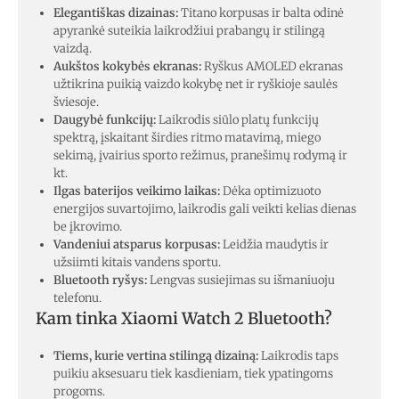
Elegantiškas dizainas:
Titano korpusas ir balta odinė
apyrankė suteikia laikrodžiui prabangų ir stilingą
vaizdą.
Aukštos kokybės ekranas:
Ryškus AMOLED ekranas
užtikrina puikią vaizdo kokybę net ir ryškioje saulės
šviesoje.
Daugybė funkcijų:
Laikrodis siūlo platų funkcijų
spektrą, įskaitant širdies ritmo matavimą, miego
sekimą, įvairius sporto režimus, pranešimų rodymą ir
kt.
Ilgas baterijos veikimo laikas:
Dėka optimizuoto
energijos suvartojimo, laikrodis gali veikti kelias dienas
be įkrovimo.
Vandeniui atsparus korpusas:
Leidžia maudytis ir
užsiimti kitais vandens sportu.
Bluetooth ryšys:
Lengvas susiejimas su išmaniuoju
telefonu.
Kam tinka Xiaomi Watch 2 Bluetooth?
Tiems, kurie vertina stilingą dizainą:
Laikrodis taps
puikiu aksesuaru tiek kasdieniam, tiek ypatingoms
progoms.