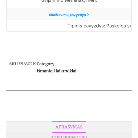
SKU
S5630219
Category
Išmanieji laikrodžiai
APRAŠYMAS
ATSILIEPIMAI (0)