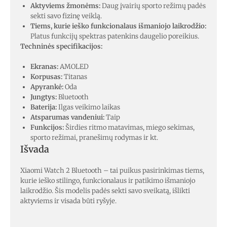
Aktyviems žmonėms:
Daug įvairių sporto režimų padės
sekti savo fizinę veiklą.
Tiems, kurie ieško funkcionalaus išmaniojo laikrodžio:
Platus funkcijų spektras patenkins daugelio poreikius.
Techninės specifikacijos:
Ekranas:
AMOLED
Korpusas:
Titanas
Apyrankė:
Oda
Jungtys:
Bluetooth
Baterija:
Ilgas veikimo laikas
Atsparumas vandeniui:
Taip
Funkcijos:
Širdies ritmo matavimas, miego sekimas,
sporto režimai, pranešimų rodymas ir kt.
Išvada
Xiaomi Watch 2 Bluetooth – tai puikus pasirinkimas tiems,
kurie ieško stilingo, funkcionalaus ir patikimo išmaniojo
laikrodžio. Šis modelis padės sekti savo sveikatą, išlikti
aktyviems ir visada būti ryšyje.