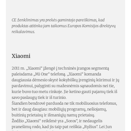
CE ženklinimas yra prekės gamintojo pareiškimas, kad
produktas atitinka jam taikomus Europos Komisijos direktyvų
reikalavimus.
Xiaomi
2011 m. „Xiaomi“ įžengė į techninės įrangos segmentą
paleisdama „Mi One“ telefoną. „Xiaomi“ komanda
daugiausia dėmesio skyrė kokybiškų įrenginių kūrimui ir jų
pardavimui, palyginti su mažesnėmis sąnaudomis nei tie,
kurie buvo tuo metu rinkoje. Jie ketino gauti pajamų tiek iš
savo paslaugų tiek ir iš turinio.
Šiandien bendrovė parduoda ne tik mobiliuosius telefonus,
bet ir daug daugiau: mobiliųjų programų, nešiojamų,
buitinių prietaisų ir išmaniųjų namų prietaisų.
Žodžio „Xiaomi“ reikšmė yra „Soros“, ir nedaugelis
pranešimų rodo, kad jis taip pat reiškia „Ryžius“. Lei Jun