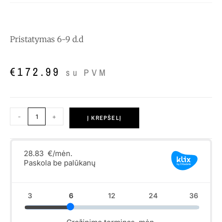
Pristatymas 6-9 d.d
€
172.99
su PVM
-
+
Į KREPŠELĮ