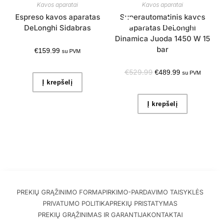
Kavos aparatai
Kavos aparatai
Espreso kavos aparatas
Superautomatinis kavos
DeLonghi Sidabras
aparatas DeLonghi
Dinamica Juoda 1450 W 15
bar
€
159.99
su PVM
€
529.99
€
489.99
su PVM
Į krepšelį
Į krepšelį
PREKIŲ GRĄŽINIMO FORMA
PIRKIMO-PARDAVIMO TAISYKLĖS
PRIVATUMO POLITIKA
PREKIŲ PRISTATYMAS
PREKIŲ GRĄŽINIMAS IR GARANTIJA
KONTAKTAI