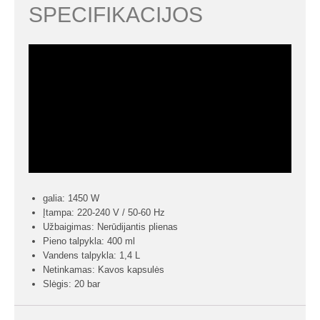
SPECIFIKACIJOS
galia: 1450 W
Įtampa: 220-240 V / 50-60 Hz
Užbaigimas: Nerūdijantis plienas
Pieno talpykla: 400 ml
Vandens talpykla: 1,4 L
Netinkamas: Kavos kapsulės
Slėgis: 20 bar