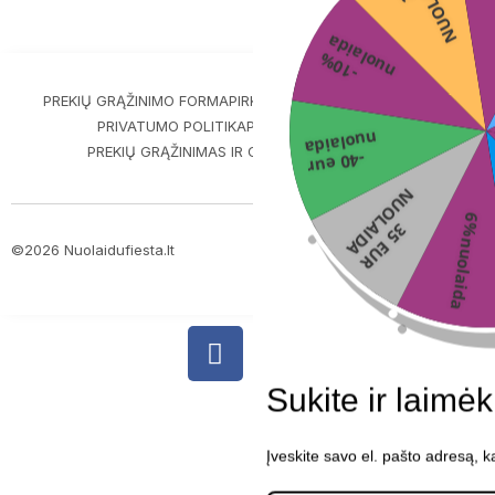
A
a
-
1
0
%
n
u
o
l
a
i
d
PREKIŲ GRĄŽINIMO FORMA
PIRKIMO-PARDAVIMO TAISYKLĖS
PRIVATUMO POLITIKA
PREKIŲ PRISTATYMAS
nuolaida
PREKIŲ GRĄŽINIMAS IR GARANTIJA
KONTAKTAI
-40 eur
N
A
6%nuolaida
3
5
E
U
R
U
O
L
A
I
D
©2026 Nuolaidufiesta.lt
ScalePeak
Sukite ir laimėk
Įveskite savo el. pašto adresą, 