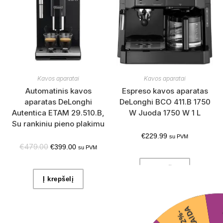
Kavos aparatai
Kavos aparatai
Automatinis kavos
Espreso kavos aparatas
aparatas DeLonghi
DeLonghi BCO 411.B 1750
Autentica ETAM 29.510.B,
W Juoda 1750 W 1 L
Su rankiniu pieno plakimu
€
229.99
su PVM
€
479.00
€
399.00
su PVM
Į krepšelį
Į krepšelį
2
%
-
N
U
O
L
A
I
D