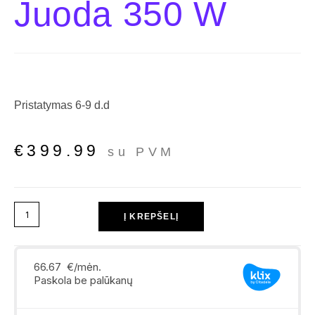
Juoda 350 W
Pristatymas 6-9 d.d
€
399.99
su PVM
Į KREPŠELĮ