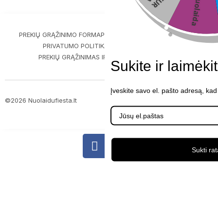
6%nuolaida
PREKIŲ GRĄŽINIMO FORMA
PIRKIMO-PARDAVIMO TAISYKLĖS
PRIVATUMO POLITIKA
PREKIŲ PRISTATYMAS
PREKIŲ GRĄŽINIMAS IR GARANTIJA
KONTAKTAI
Sukite ir laimėki
Įveskite savo el. pašto adresą, kad
©2026 Nuolaidufiesta.lt
ScalePeak
Sukti rat